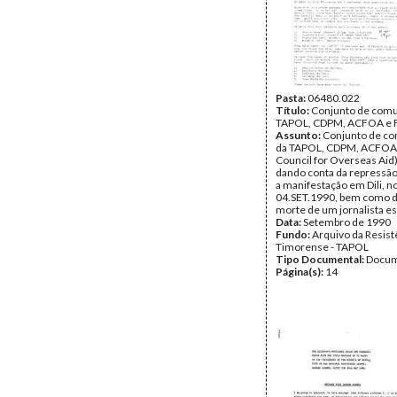
Pasta:
06480.022
Título:
Conjunto de comu
TAPOL, CDPM, ACFOA e 
Assunto:
Conjunto de c
da TAPOL, CDPM, ACFOA 
Council for Overseas Aid
dando conta da repressão
a manifestação em Dili, no
04.SET.1990, bem como d
morte de um jornalista es
Data:
Setembro de 1990
Fundo:
Arquivo da Resist
Timorense - TAPOL
Tipo Documental:
Docum
Página(s):
14