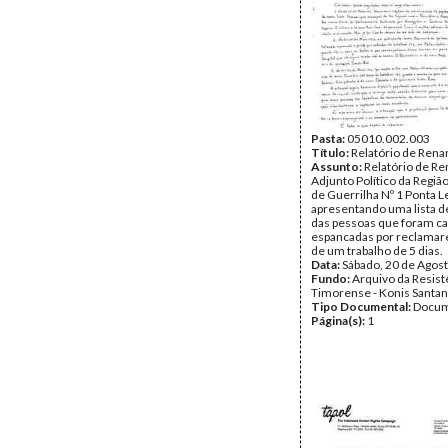
Pasta:
05010.002.003
Título:
Relatório de Rena
Assunto:
Relatório de Re
Adjunto Político da Regi
de Guerrilha Nº 1 Ponta L
apresentando uma lista 
das pessoas que foram ca
espancadas por reclamar
de um trabalho de 5 dias.
Data:
Sábado, 20 de Agos
Fundo:
Arquivo da Resist
Timorense - Konis Santa
Tipo Documental:
Docum
Página(s):
1