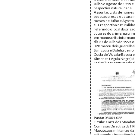
Julho e Agosto de 1995 e
respectiva naturalidade
Assunto:
Lista de nomes
pessoas presas e assassi
meses de Julho e Agosto 
sua respectiva naturalida
referindo o local da prisão
autores do crime, na prim
em manuscrito informan
dia 27 de Julho de 1995 o
320 matou dois guerrilhe
Samaguia e Bolehá de nom
Costa de Wacala/Baguia 
Ximenes ( Àguia Negra) d
Saelari/Laga capturando 
os seus cadáveres foram
pelos jovens, referindo q
população local está for
suspeita
Data:
1995
Fundo:
Arquivo da Resist
Timorense - Konis Santa
Tipo Documental:
Docum
Página(s):
1
Pasta:
05001.028
Título:
Carta dos Mandatá
Comissão Directiva da F
Maputo,aos militantes da
reiterando a importância