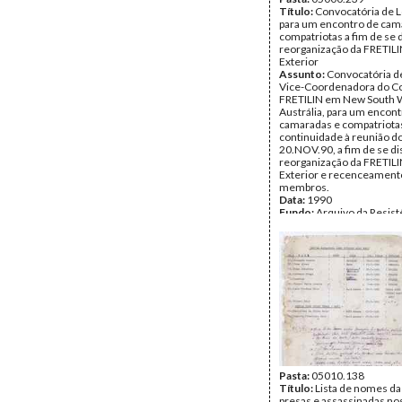
Título:
Convocatória de L
para um encontro de cam
compatriotas a fim de se d
reorganização da FRETILI
Exterior
Assunto:
Convocatória de
Vice-Coordenadora do C
FRETILIN em New South 
Austrália, para um encont
camaradas e compatriota
continuidade à reunião do
20.NOV.90, a fim de se dis
reorganização da FRETILI
Exterior e recenceamento
membros.
Data:
1990
Fundo:
Arquivo da Resist
Timorense - Ramos-Hort
Tipo Documental:
Docum
Página(s):
1
Pasta:
05010.138
Título:
Lista de nomes da
presas e assassinadas n