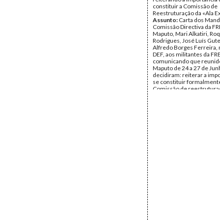
constituir a Comissão de
Reestruturação da «Ala E
Assunto:
Carta dos Mand
Comissão Directiva da F
Maputo, Mari Alkatiri, Ro
Rodrigues, José Luís Gut
Alfredo Borges Ferreira
DEF, aos militantes da FR
comunicando que reunid
Maputo de 24 a 27 de Jun
decidiram: reiterar a imp
se constituir formalment
Comissão de reestruturaç
Externa», tendo estabelec
de Julho de 1993 como da
para a eleição dos membr
Comités; solicitar aos Co
Austrália que informem 
possibilidade de produçã
para financiar o Processo
Reestruturação, cujos cál
preliminares feitos na Aus
indicavam a necessidade 
cinco mil dólares; reafirm
urgência do estudo e
enriquecimento de contr
para o enriquecimento do
projecto, a fim de ser tr
em projecto, base para a 
do Regulamento e textos
programáticos a serem s
Plenária da «Ala Externa»