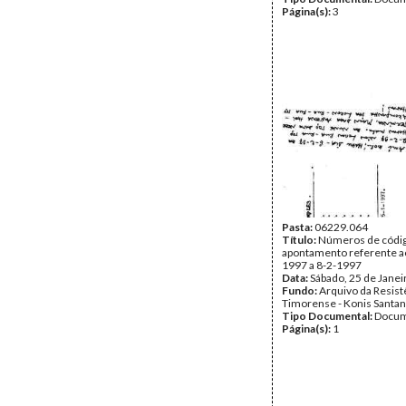
Página(s):
3
Pasta:
06229.064
Título:
Números de códi
apontamento referente ao
1997 a 8-2-1997
Data:
Sábado, 25 de Janei
Fundo:
Arquivo da Resist
Timorense - Konis Santa
Tipo Documental:
Docum
Página(s):
1