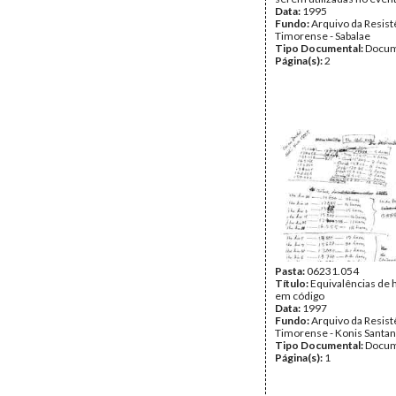
Data:
1995
Fundo:
Arquivo da Resist
Timorense - Sabalae
Tipo Documental:
Docum
Página(s):
2
Pasta:
06231.054
Título:
Equivalências de h
em código
Data:
1997
Fundo:
Arquivo da Resist
Timorense - Konis Santa
Tipo Documental:
Docum
Página(s):
1