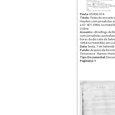
Pasta:
05000.074
Título:
Texto do encontro 
Hayden com jornalistas au
a 07. SET.1984, no Hotel 
Lisboa
Assunto:
«Briefing» de B
com jornalistas australian
horas do dia sete de Set
1984 no Hotel Ritz em Li
Data:
Sexta, 7 de Setemb
Fundo:
Arquivo da Resist
Timorense - Ramos-Hort
Tipo Documental:
Docum
Página(s):
9