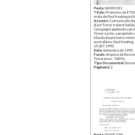
Pasta:
06509.031
Título:
Protestos da ETIS
visita de Paul Keating à Ir
Assunto:
Comunicado da 
(East Timor Ireland Solida
Campaign) apelando a pro
Timor-Leste, a propósito d
Irlanda do primeiro-minis
australiano, Paul Keating,
19.SET.1993.
Data:
Setembro de 1993
Fundo:
Arquivo da Resist
Timorense - TAPOL
Tipo Documental:
Docum
Página(s):
2
Pasta:
05000.239