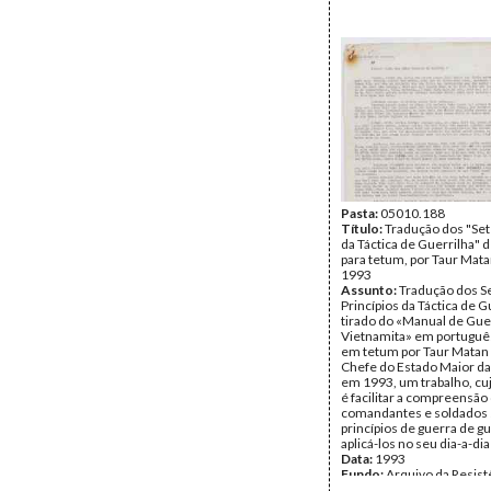
Pasta:
05010.188
Título:
Tradução dos "Set
da Táctica de Guerrilha" 
para tetum, por Taur Mat
1993
Assunto:
Tradução dos S
Princípios da Táctica de G
tirado do «Manual de Gue
Vietnamita» em português
em tetum por Taur Matan
Chefe do Estado Maior da
em 1993, um trabalho, cuj
é facilitar a compreensão
comandantes e soldados 
princípios de guerra de gu
aplicá-los no seu dia-a-dia
Data:
1993
Fundo:
Arquivo da Resist
Timorense - Konis Santa