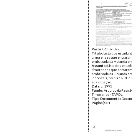
Tipo Documental:
Docum
Página(s):
9
Pasta:
06507.022
Título:
Lista dos estudan
timorenses que entraram
embaixada da Holanda em
Assunto:
Lista dos estud
timorenses que entraram
embaixada da Holanda em
Indonésia, no dia 16.DEZ.
sua situação.
Data:
c. 1995
Fundo:
Arquivo da Resist
Timorense - TAPOL
Tipo Documental:
Docum
Página(s):
1