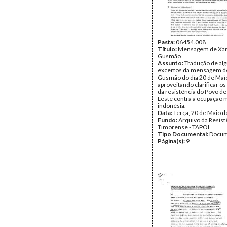
Pasta:
06454.008
Título:
Mensagem de Xa
Gusmão
Assunto:
Tradução de al
excertos da mensagem d
Gusmão do dia 20 de Mai
aproveitando clarificar os
da resistência do Povo de
Leste contra a ocupação m
indonésia.
Data:
Terça, 20 de Maio 
Fundo:
Arquivo da Resist
Timorense - TAPOL
Tipo Documental:
Docum
Página(s):
9