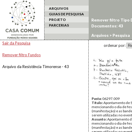
ARQUIVOS
GUIAS DE PESQUISA
PROJETO
Remover filtro Tipo
PARCERIAS
Documentos: 43
Arquivos
> Pesquisa
Sair da Pesquisa
ordenar por:
Remover filtro Fundos
Arquivo da Resistência Timorense - 43
Pasta:
06297.009
Título:
Apontamento de S
mencionando o dia de fes
(manifestação) e as bande
serem utilizadas no even
Assunto:
Apontamento de
mencionando o dia de fes
(manifestação) e as bande
serem utilizadas no event