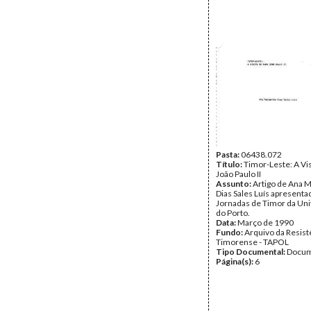
Pasta:
06438.072
Título:
Timor-Leste: A Vis
João Paulo II
Assunto:
Artigo de Ana 
Dias Sales Luís apresentad
Jornadas de Timor da Un
do Porto.
Data:
Março de 1990
Fundo:
Arquivo da Resist
Timorense - TAPOL
Tipo Documental:
Docum
Página(s):
6