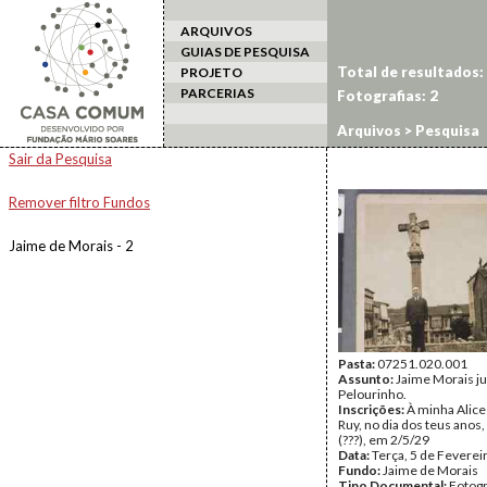
ARQUIVOS
GUIAS DE PESQUISA
Total de resultados:
PROJETO
PARCERIAS
Fotografias: 2
Arquivos
> Pesquisa
Sair da Pesquisa
Remover filtro Fundos
Jaime de Morais - 2
Pasta:
07251.020.001
Assunto:
Jaime Morais j
Pelourinho.
Inscrições:
À minha Alice
Ruy, no dia dos teus anos
(???), em 2/5/29
Data:
Terça, 5 de Feverei
Fundo:
Jaime de Morais
Tipo Documental:
Fotogr