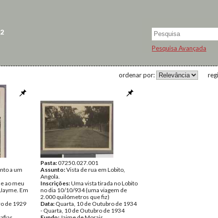
 2
Pesquisa Avançada
ordenar por:
reg
Pasta:
07250.027.001
unto a um
Assunto:
Vista de rua em Lobito,
Angola.
 e ao meu
Inscrições:
Uma vista tirada no Lobito
, Jayme. Em
no dia 10/10/934 (uma viagem de
2.000 quilómetros que fiz)
ro de 1929
Data:
Quarta, 10 de Outubro de 1934
- Quarta, 10 de Outubro de 1934
afias
Fundo:
Jaime de Morais