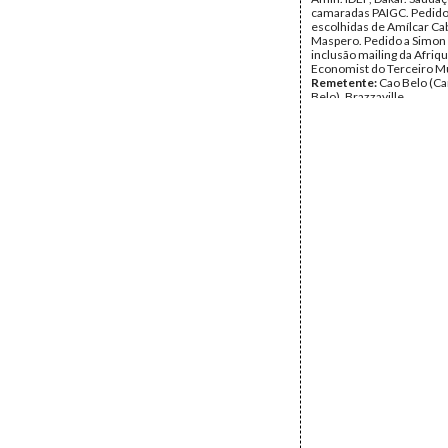
camaradas PAIGC. Pedido
escolhidas de Amílcar Cab
Maspero. Pedido a Simon
inclusão mailing da Afriq
Economist do Terceiro M
Remetente:
Cao Belo (Car
Belo), Brazzaville
Destinatário:
Mário de A
Data:
Quinta, 10 de Outu
Fundo:
Arquivo Mário Pin
Andrade
Tipo Documental:
Corre
Página(s):
3