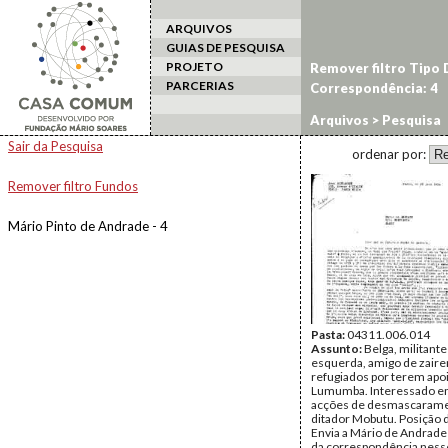
ARQUIVOS
GUIAS DE PESQUISA
PROJETO
Remover filtro Tipo
PARCERIAS
Correspondência: 4
Arquivos
> Pesquisa
Sair da Pesquisa
ordenar por:
Remover filtro Fundos
Mário Pinto de Andrade - 4
Pasta:
04311.006.014
Assunto:
Belga, militante
esquerda, amigo de zair
refugiados por terem apo
Lumumba. Interessado em
acções de desmascarame
ditador Mobutu. Posição
Envia a Mário de Andrade
da correspondência ness