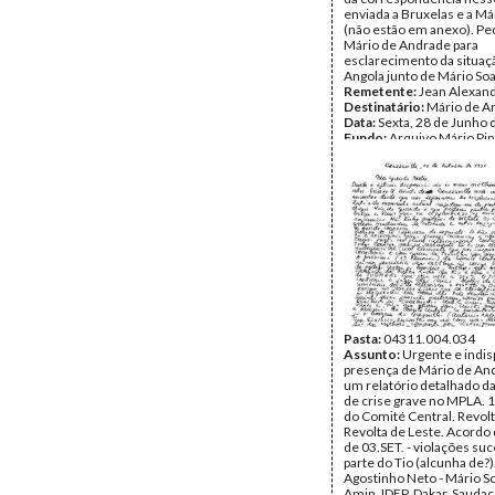
enviada a Bruxelas e a Má
(não estão em anexo). Pe
Mário de Andrade para
esclarecimento da situa
Angola junto de Mário So
Remetente:
Jean Alexan
Destinatário:
Mário de A
Data:
Sexta, 28 de Junho 
Fundo:
Arquivo Mário Pin
Andrade
Tipo Documental:
Corre
Página(s):
1
Pasta:
04311.004.034
Assunto:
Urgente e indis
presença de Mário de An
um relatório detalhado da
de crise grave no MPLA. 1
do Comité Central. Revolt
Revolta de Leste. Acordo 
de 03.SET. - violações su
parte do Tio (alcunha de?
Agostinho Neto - Mário S
Amin. IDEP, Dakar. Sauda