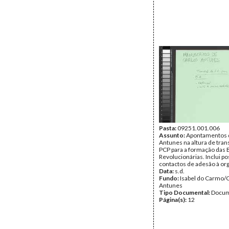
Pasta:
09251.001.006
Assunto:
Apontamentos 
Antunes na altura de tran
PCP para a formação das 
Revolucionárias. Inclui po
contactos de adesão à or
Data:
s.d.
Fundo:
Isabel do Carmo/
Antunes
Tipo Documental:
Docum
Página(s):
12