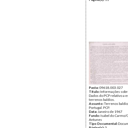
Pasta:
09618.003.027
Título:
Informações sobre
Dados do PCP relativo a es
terrenos baldios.
Assunto:
Terrenos baldi
Portugal. PCP.
Data:
Janeiro de 1967
Fundo:
Isabel do Carmo/
Antunes
Tipo Documental:
Docum
Página(s):
3