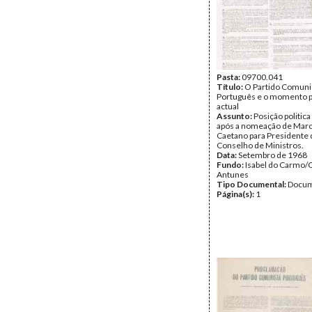
Pasta:
09700.041
Título:
O Partido Comuni
Português e o momento po
actual
Assunto:
Posição politic
após a nomeação de Mar
Caetano para Presidente 
Conselho de Ministros.
Data:
Setembro de 1968
Fundo:
Isabel do Carmo/
Antunes
Tipo Documental:
Docum
Página(s):
1