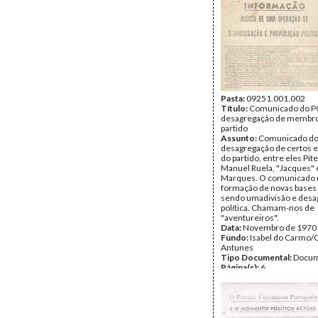
Pasta:
09251.001.002
Título:
Comunicado do P
desagregação de membr
partido
Assunto:
Comunicado do
desagregação de certos 
do partido, entre eles Pite
Manuel Ruela, "Jacques" e
Marques. O comunicado r
formação de novas base
sendo umadivisão e desa
política. Chamam-nos de
"aventureiros".
Data:
Novembro de 1970
Fundo:
Isabel do Carmo/
Antunes
Tipo Documental:
Docum
Página(s):
6