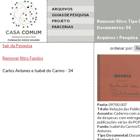
ARQUIVOS
GUIAS DE PESQUISA
PROJETO
Remover filtro Tipo
PARCERIAS
Documentos: 34
Arquivos
> Pesquisa
Sair da Pesquisa
ordenar por:
Remover filtro Fundos
Carlos Antunes e Isabel do Carmo - 34
Pasta:
09700.007
Título:
Relação das Publi
Assunto:
Caderno com a
de despesas com entrega
publicações várias do PCP
Fundo:
Isabel do Carmo/
Antunes
Tipo Documental:
Docum
Página(s):
11