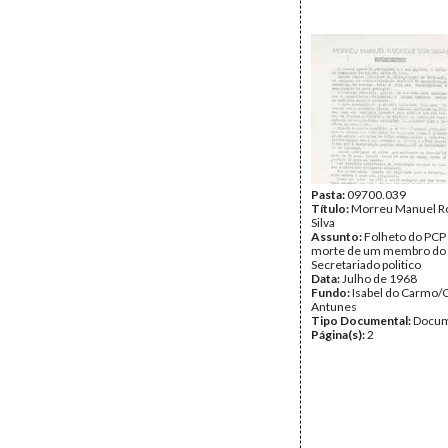
Pasta:
09700.039
Título:
Morreu Manuel Ro
Silva
Assunto:
Folheto do PCP 
morte de um membro do
Secretariado politico
Data:
Julho de 1968
Fundo:
Isabel do Carmo/
Antunes
Tipo Documental:
Docum
Página(s):
2