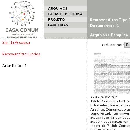
ARQUIVOS
GUIAS DE PESQUISA
PROJETO
Remover filtro Tipo
PARCERIAS
Documentos: 1
Arquivos
> Pesquisa
Sair da Pesquisa
ordenar por:
Remover filtro Fundos
Artur Pinto - 1
Pasta:
04951.071
Título:
Comunicado Nº 5 
Estudantes Universitário
Assunto:
Comunicado, a
como "estudantes univers
acusando os dirigentes a
académicos de actuarem
ordens do Partido Comun
Português (PCP).