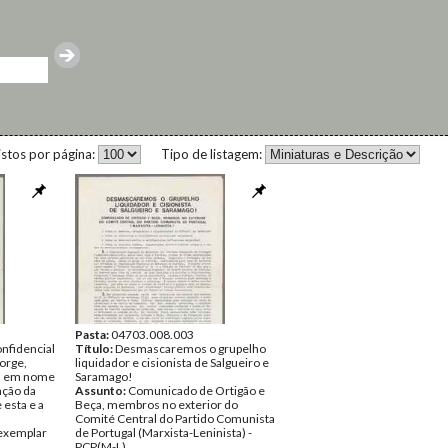
istos por página:
Tipo de listagem:
Pasta:
04703.008.003
fidencial
Título:
Desmascaremos o grupelho
Jorge,
liquidador e cisionista de Salgueiro e
a, em nome
Saramago!
ação da
Assunto:
Comunicado de Ortigão e
 esta e a
Beça, membros no exterior do
Comité Central do Partido Comunista
exemplar
de Portugal (Marxista-Leninista) -
PCP(M-L).