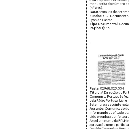
manuscrita do número d
(n.º 610).
Data:
Sexta, 25 de Setem
Fundo:
DLC - Documentos
Lyon de Castro
Tipo Documental:
Docum
Página(s):
15
Pasta:
02968.023.004
Título:
A Direcção do Par
Comunista Português fez 
pela Rádio Portugal Livre 
Setembro a seguinte nota
Assunto:
Comunicado do
informando que "tudo qu
sido e venha a ser feito a 
Argel em nome da FPLN 
aprovação nem a particip
Partido Comunista Portug