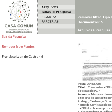
ARQUIVOS
GUIAS DE PESQUISA
PROJETO
Remover filtro Tipo
PARCERIAS
Documentos: 6
Arquivos
> Pesquisa
Sair da Pesquisa
Remover filtro Fundos
Francisco Lyon de Castro - 6
Pasta:
02968.005
Título:
Crise entre a FPLN
direcção do PCP
Assunto:
Memorandum co
e reservado subscrito por
Rodrigo, Cardoso, e Guer
nome da Comissão de Re
da FPLN, sobre a ruptura 
a Direcção do PCP. Indica