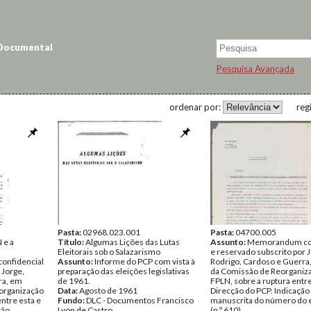
 Documental
Pesquisa Avançada
ordenar por:
reg
Pasta:
02968.023.001
Pasta:
04700.005
 e a
Título:
Algumas Lições das Lutas
Assunto:
Memorandum con
Eleitorais sob o Salazarismo
e reservado subscrito por 
nfidencial
Assunto:
Informe do PCP com vista à
Rodrigo, Cardoso e Guerr
 Jorge,
preparação das eleições legislativas
da Comissão de Reorganiz
ra, em
de 1961.
FPLN, sobre a ruptura entre
organização
Data:
Agosto de 1961
Direcção do PCP. Indicação
entre esta e
Fundo:
DLC - Documentos Francisco
manuscrita do número do 
ção
Lyon de Castro
(n.º 610).