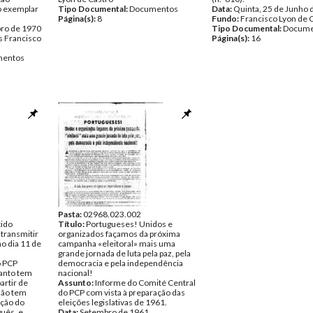
o exemplar
Tipo Documental:
Documentos
Data:
Quinta, 25 de Junho 
Página(s):
8
Fundo:
Francisco Lyon de 
bro de 1970
Tipo Documental:
Docume
 Francisco
Página(s):
16
entos
Pasta:
02968.023.002
tido
Título:
Portugueses! Unidos e
transmitir
organizados façamos da próxima
no dia 11 de
campanha «eleitoral» mais uma
grande jornada de luta pela paz, pela
 PCP
democracia e pela independência
anto tem
nacional!
partir de
Assunto:
Informe do Comité Central
não tem
do PCP com vista à preparação das
ação do
eleições legislativas de 1961.
uês, e
Data:
Setembro de 1961