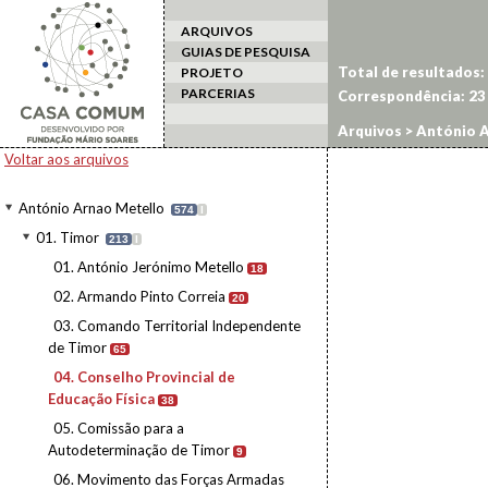
ARQUIVOS
GUIAS DE PESQUISA
Total de resultados:
PROJETO
PARCERIAS
Correspondência:
23
Arquivos
>
António A
Voltar aos arquivos
António Arnao Metello
574
I
01. Timor
213
I
01. António Jerónimo Metello
18
02. Armando Pinto Correia
20
03. Comando Territorial Independente
de Timor
65
04. Conselho Provincial de
Educação Física
38
05. Comissão para a
Autodeterminação de Timor
9
06. Movimento das Forças Armadas