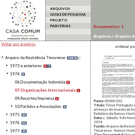
ARQUIVOS
GUIAS DE PESQUISA
PROJETO
PARCERIAS
Documentos:
1
Arquivos
>
Arquivo d
Voltar aos arquivos
ordenar po
Arquivo da Resistência Timorense
15878
I
1973 e anteriores
6
7
1974
6
06.Documentação Indonésia
1
07.Organizações Internacionais
1
09.Recortes/Imprensa
1
Pasta:
05000.052
Título:
Timor Português e
10.Partidos e Associações
3
ameaças de invasão da In
Relatório de Ramos-Hort
1975
43
Data:
c. Sábado, 9 de No
1974
1976
53
Fundo:
Arquivo da Resist
Timorense - Ramos-Hort
1977
35
Tipo Documental:
Docum