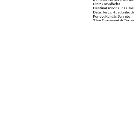
Diniz Carvalheira
Destinatário:
Kalidás Bar
Data:
Terça, 4 de Junho d
Fundo:
Kalidás Barreto
Tipo Documental:
Corre
Página(s):
5