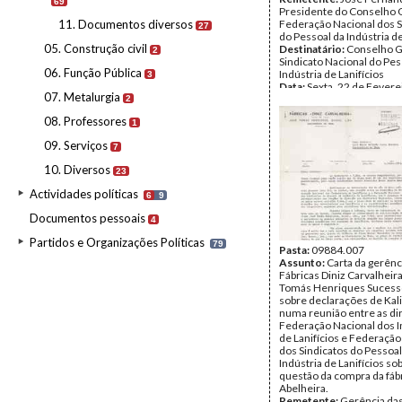
69
Presidente do Conselho 
11. Documentos diversos
Federação Nacional dos S
27
do Pessoal da Indústria de
05. Construção civil
Destinatário:
Conselho G
2
Sindicato Nacional do Pes
06. Função Pública
Indústria de Lanifícios
3
Data:
Sexta, 22 de Fevere
07. Metalurgia
Fundo:
Kalidás Barreto
2
Tipo Documental:
Corre
08. Professores
1
Página(s):
1
09. Serviços
7
10. Diversos
23
Actividades políticas
6
9
Documentos pessoais
4
Partidos e Organizações Políticas
79
Pasta:
09884.007
Assunto:
Carta da gerênc
Fábricas Diniz Carvalheir
Tomás Henriques Sucess
sobre declarações de Kal
numa reunião entre as di
Federação Nacional dos I
de Lanifícios e Federação
dos Sindicatos do Pessoal
Indústria de Lanifícios so
questão da compra da fáb
Abelheira.
Remetente:
Gerência das