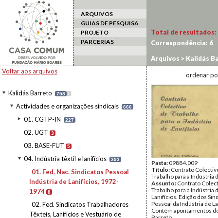
ARQUIVOS
GUIAS DE PESQUISA
Total de resultados:
PROJETO
PARCERIAS
Correspondência:
6
Arquivos
>
Kalidás B
Fed. Nac. Sindicatos 
Voltar aos arquivos
ordenar po
Kalidás Barreto
758
I
Actividades e organizações sindicais
666
01. CGTP-IN
227
02. UGT
3
03. BASE-FUT
5
04. Indústria têxtil e lanifícios
393
Pasta:
09884.009
Título:
Contrato Colectiv
01. Fed. Nac. Sindicatos Pessoal
Trabalho para a Indústria 
Indústria de Lanifícios, 1972-
Assunto:
Contrato Colect
Trabalho para a Indústria 
1974
8
Lanifícios. Edição dos Sin
Pessoal da Indústria de La
02. Fed. Sindicatos Trabalhadores
Contém apontamentos de
Têxteis, Lanifícios e Vestuário de
Barreto.