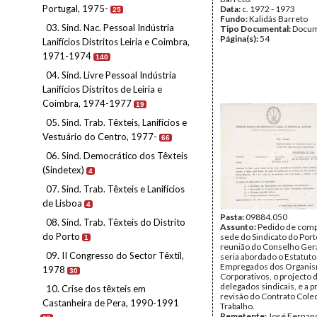
Portugal, 1975-
Data:
c. 1972 - 1973
25
Fundo:
Kalidás Barreto
03. Sind. Nac. Pessoal Indústria
Tipo Documental:
Docum
Página(s):
54
Lanifícios Distritos Leiria e Coimbra,
1971-1974
140
04. Sind. Livre Pessoal Indústria
Lanifícios Distritos de Leiria e
Coimbra, 1974-1977
19
05. Sind. Trab. Têxteis, Lanifícios e
Vestuário do Centro, 1977-
66
06. Sind. Democrático dos Têxteis
(Sindetex)
4
07. Sind. Trab. Têxteis e Lanifícios
de Lisboa
4
Pasta:
09884.050
08. Sind. Trab. Têxteis do Distrito
Assunto:
Pedido de comp
do Porto
sede do Sindicato do Port
1
reunião do Conselho Ger
09. II Congresso do Sector Têxtil,
seria abordado o Estatuto
Empregados dos Organi
1978
30
Corporativos, o projecto d
delegados sindicais, e a 
10. Crise dos têxteis em
revisão do Contrato Colec
Castanheira de Pera, 1990-1991
Trabalho.
Remetente:
José Fernan