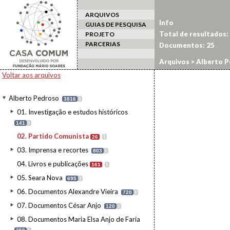
ARQUIVOS
Info
GUIAS DE PESQUISA
Total de resultados:
PROJETO
PARCERIAS
Documentos:
25
Arquivos
>
Alberto P
Voltar aos arquivos
Alberto Pedroso
3816
I
01. Investigação e estudos históricos
141
I
02. Partido Comunista
26
I
03. Imprensa e recortes
803
I
04. Livros e publicações
161
I
05. Seara Nova
695
I
06. Documentos Alexandre Vieira
720
I
07. Documentos César Anjo
120
I
08. Documentos Maria Elsa Anjo de Faria