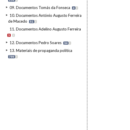
259
I
09. Documentos Tomás da Fonseca
4
I
10. Documentos António Augusto Ferreira
de Macedo
51
I
11. Documentos Adelino Augusto Ferreira
3
I
12. Documentos Pedro Soares
34
I
13. Materiais de propaganda política
799
I