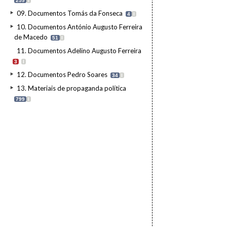
259
I
09. Documentos Tomás da Fonseca
4
I
10. Documentos António Augusto Ferreira
de Macedo
51
I
11. Documentos Adelino Augusto Ferreira
3
I
12. Documentos Pedro Soares
34
I
13. Materiais de propaganda política
799
I