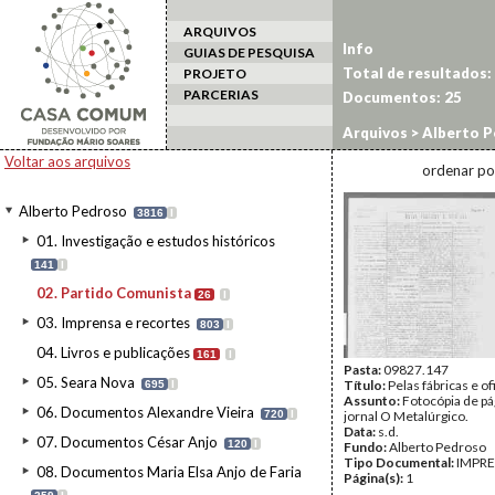
ARQUIVOS
Info
GUIAS DE PESQUISA
Total de resultados:
PROJETO
PARCERIAS
Documentos:
25
Arquivos
>
Alberto P
Voltar aos arquivos
ordenar po
Alberto Pedroso
3816
I
01. Investigação e estudos históricos
141
I
02. Partido Comunista
26
I
03. Imprensa e recortes
803
I
04. Livros e publicações
161
I
Pasta:
09827.147
05. Seara Nova
Título:
Pelas fábricas e of
695
I
Assunto:
Fotocópia de pá
06. Documentos Alexandre Vieira
720
I
jornal O Metalúrgico.
Data:
s.d.
07. Documentos César Anjo
120
I
Fundo:
Alberto Pedroso
Tipo Documental:
IMPR
08. Documentos Maria Elsa Anjo de Faria
Página(s):
1