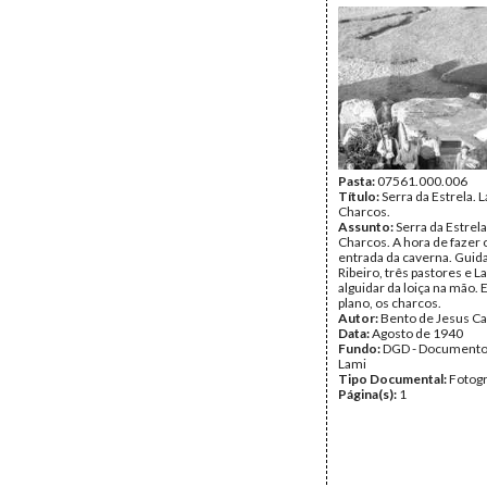
Pasta:
07561.000.006
Título:
Serra da Estrela. 
Charcos.
Assunto:
Serra da Estrela
Charcos. A hora de fazer o
entrada da caverna. Guida
Ribeiro, três pastores e L
alguidar da loiça na mão.
plano, os charcos.
Autor:
Bento de Jesus Ca
Data:
Agosto de 1940
Fundo:
DGD - Documento
Lami
Tipo Documental:
Fotogr
Página(s):
1