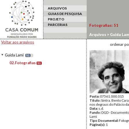
ARQUIVOS
GUIAS DE PESQUISA
PROJETO
PARCERIAS
Fotografias:
51
Arquivos
>
Guida Lam
Voltar aos arquivos
ordenar po
Guida Lami
51
I
02.Fotografias
51
Pasta:
07561.000.015
Título:
Sintra. Bento Car
nos degraus do Palácio da
Data:
s.d.
Fundo:
DGD - Documento
Lami
Tipo Documental:
Fotogr
Página(s):
1