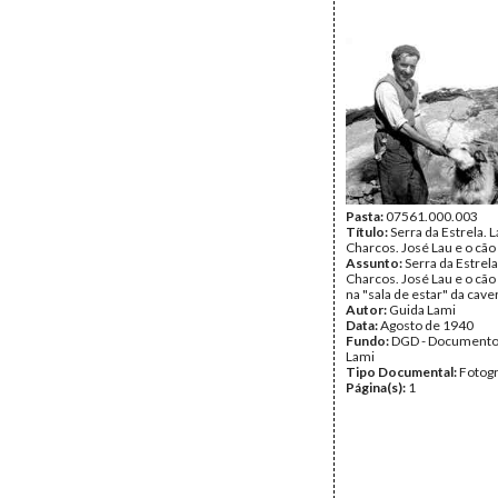
Pasta:
07561.000.003
Título:
Serra da Estrela. 
Charcos. José Lau e o cão
Assunto:
Serra da Estrela
Charcos. José Lau e o cão 
na "sala de estar" da cave
Autor:
Guida Lami
Data:
Agosto de 1940
Fundo:
DGD - Documento
Lami
Tipo Documental:
Fotogr
Página(s):
1