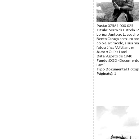
Pasta:
07561.000.025
Título:
Serra da Estrela. 
Loriga. Junto ao Lagoacho
Bento Caraça com um bor
colo e, a tiracolo, a sua m
fotográfica Voïgtlander
Autor:
Guida Lami
Data:
Agosto de 1940
Fundo:
DGD - Documento
Lami
Tipo Documental:
Fotogr
Página(s):
1