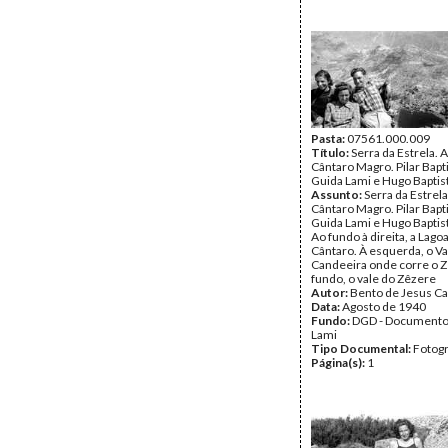
Pasta:
07561.000.009
Título:
Serra da Estrela. A
Cântaro Magro. Pilar Bapti
Guida Lami e Hugo Baptist
Assunto:
Serra da Estrela
Cântaro Magro. Pilar Bapti
Guida Lami e Hugo Baptist
Ao fundo à direita, a Lago
Cântaro. À esquerda, o Va
Candeeira onde corre o Z
fundo, o vale do Zêzere
Autor:
Bento de Jesus Ca
Data:
Agosto de 1940
Fundo:
DGD - Documento
Lami
Tipo Documental:
Fotogr
Página(s):
1