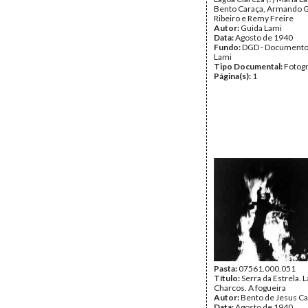
Bento Caraça, Armando Gi
Ribeiro e Remy Freire
Autor:
Guida Lami
Data:
Agosto de 1940
Fundo:
DGD - Documento
Lami
Tipo Documental:
Fotogr
Página(s):
1
Pasta:
07561.000.051
Título:
Serra da Estrela. 
Charcos. A fogueira
Autor:
Bento de Jesus Ca
Data:
Agosto de 1940