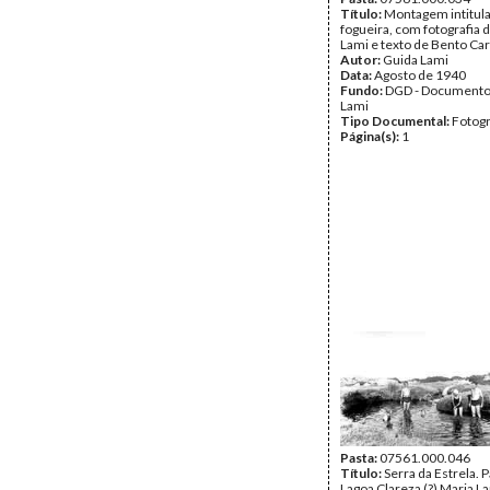
Título:
Montagem intitula
fogueira, com fotografia 
Lami e texto de Bento Ca
Autor:
Guida Lami
Data:
Agosto de 1940
Fundo:
DGD - Documento
Lami
Tipo Documental:
Fotogr
Página(s):
1
Pasta:
07561.000.046
Título:
Serra da Estrela. 
Lagoa Clareza (?) Maria La