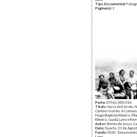
Tipo Documental:
Fotogr
Página(s):
1
Pasta:
07561.000.016
Título:
Serra da Estrela. 
Cântaro Gordo. A Comuna
Hugo Baptista Ribeiro, Pil
Ribeiro, Guida Lami e Re
Autor:
Bento de Jesus Ca
Data:
Quarta, 21 de Agos
Fundo:
DGD - Documento
Lami