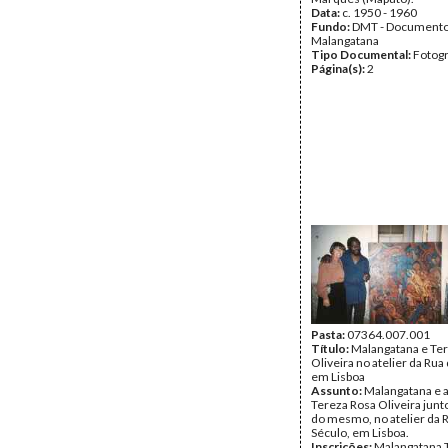
Data:
c. 1950 - 1960
Fundo:
DMT - Document
Malangatana
Tipo Documental:
Fotogr
Página(s):
2
Pasta:
07364.007.001
Título:
Malangatana e Te
Oliveira no atelier da Rua
em Lisboa
Assunto:
Malangatana e a
Tereza Rosa Oliveira junto
do mesmo, no atelier da 
Século, em Lisboa.
Inscrições:
Malangatana T