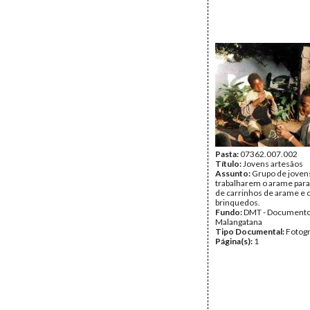
Pasta:
07362.007.002
Título:
Jovens artesãos
Assunto:
Grupo de joven
trabalharem o arame par
de carrinhos de arame e 
brinquedos.
Fundo:
DMT - Document
Malangatana
Tipo Documental:
Fotogr
Página(s):
1