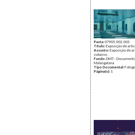
Pasta:
07905.002.003
Título:
Exposição de arti
Assunto:
Exposição de ar
cubanos.
Fundo:
DMT - Document
Malangatana
Tipo Documental:
Fotogr
Página(s):
1