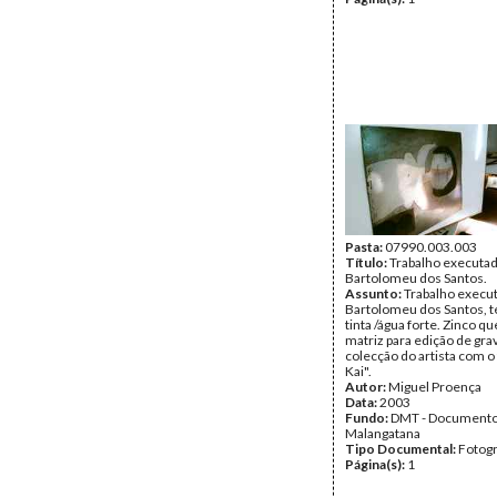
Pasta:
07990.003.003
Título:
Trabalho executad
Bartolomeu dos Santos.
Assunto:
Trabalho execu
Bartolomeu dos Santos, t
tinta /água forte. Zinco q
matriz para edição de gra
colecção do artista com o 
Kai".
Autor:
Miguel Proença
Data:
2003
Fundo:
DMT - Document
Malangatana
Tipo Documental:
Fotogr
Página(s):
1