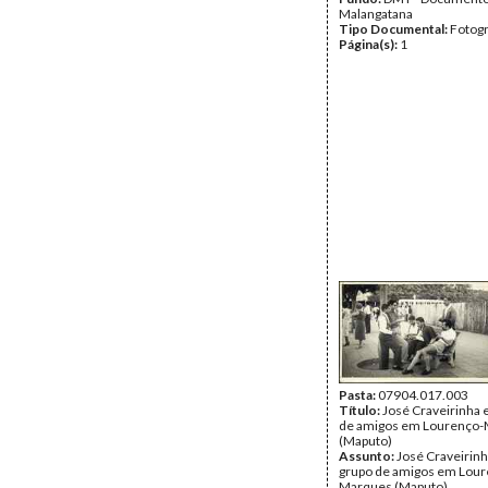
Malangatana
Tipo Documental:
Fotogr
Página(s):
1
Pasta:
07904.017.003
Título:
José Craveirinha 
de amigos em Lourenço
(Maputo)
Assunto:
José Craveirin
grupo de amigos em Lour
Marques (Maputo).