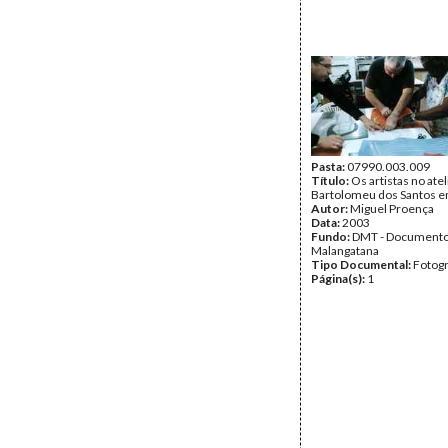
Pasta:
07990.003.009
Título:
Os artistas no atel
Bartolomeu dos Santos e
Autor:
Miguel Proença
Data:
2003
Fundo:
DMT - Document
Malangatana
Tipo Documental:
Fotogr
Página(s):
1