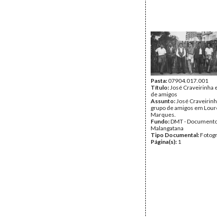
Pasta:
07904.017.001
Título:
José Craveirinha 
de amigos
Assunto:
José Craveirin
grupo de amigos em Lou
Marques.
Fundo:
DMT - Document
Malangatana
Tipo Documental:
Fotogr
Página(s):
1