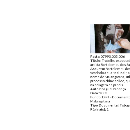
Pasta:
07990.003.006
Título:
Trabalho executad
artista Bartolomeu dos S
Assunto:
Bartolomeu dos
vestindo a sua "Kai-Kai", 
nome de Malangatana, uti
processo chine collée, qu
na colagem de papeis.
Autor:
Miguel Proença
Data:
2003
Fundo:
DMT - Document
Malangatana
Tipo Documental:
Fotogr
Página(s):
1