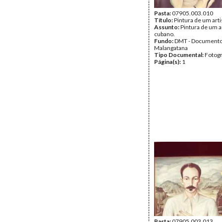
Pasta:
07905.003.010
Título:
Pintura de um art
Assunto:
Pintura de um a
cubano.
Fundo:
DMT - Document
Malangatana
Tipo Documental:
Fotogr
Página(s):
1
Pasta:
07905.003.013