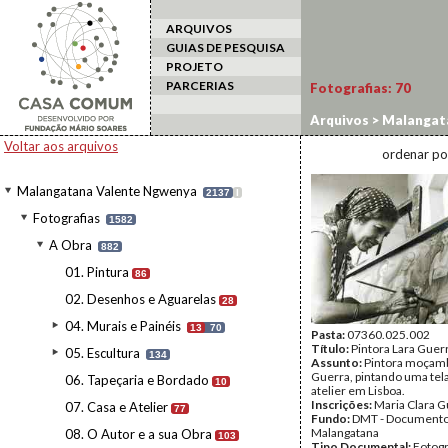
ARQUIVOS
GUIAS DE PESQUISA
PROJETO
PARCERIAS
Fotografias:
70
Arquivos
>
Malangat
Voltar aos arquivos
ordenar po
Malangatana Valente Ngwenya
2137
I
Fotografias
1582
A Obra
882
01. Pintura
86
02. Desenhos e Aguarelas
28
04. Murais e Painéis
13
70
Pasta:
07360.025.002
Título:
Pintora Lara Guer
05. Escultura
134
Assunto:
Pintora moçamb
Guerra, pintando uma tel
06. Tapeçaria e Bordado
10
atelier em Lisboa.
Inscrições:
Maria Clara G
07. Casa e Atelier
77
Fundo:
DMT - Document
Malangatana
08. O Autor e a sua Obra
103
Tipo Documental:
Fotogr