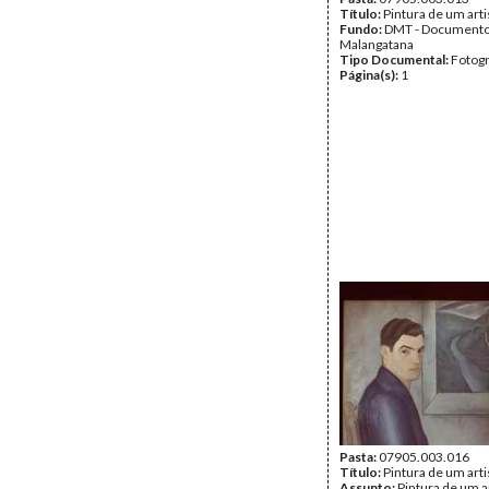
Título:
Pintura de um art
Fundo:
DMT - Document
Malangatana
Tipo Documental:
Fotogr
Página(s):
1
Pasta:
07905.003.016
Título:
Pintura de um art
Assunto:
Pintura de um a