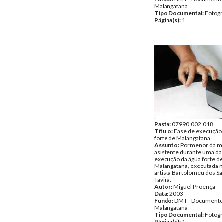
Malangatana
Tipo Documental:
Fotogr
Página(s):
1
Pasta:
07990.002.018
Título:
Fase de execução
forte de Malangatana
Assunto:
Pormenor da m
asistente durante uma da
execução da água forte d
Malangatana, executada n
artista Bartolomeu dos S
Tavira.
Autor:
Miguel Proença
Data:
2003
Fundo:
DMT - Document
Malangatana
Tipo Documental:
Fotogr
Página(s):
1