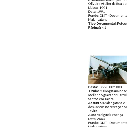
Oliveira Atelier da Rua d
Lisboa, 1991
Data:
1991
Fundo:
DMT - Document
Malangatana
Tipo Documental:
Fotogr
Página(s):
1
Pasta:
07990.002.003
Título:
Malangatana no te
atelier do gravador Bart
Santos em Tavira
Assunto:
Malangatana e 
dos Santos no terraço do 
Tavira.
Autor:
Miguel Proença
Data:
2003
Fundo:
DMT - Document
Malangatana