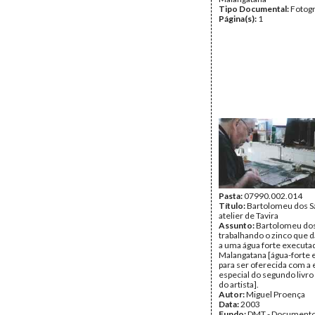
Tipo Documental:
Fotogr
Página(s):
1
Pasta:
07990.002.014
Título:
Bartolomeu dos S
atelier de Tavira
Assunto:
Bartolomeu dos
trabalhando o zinco que 
a uma água forte executa
Malangatana [água-forte 
para ser oferecida com a 
especial do segundo livr
do artista].
Autor:
Miguel Proença
Data:
2003
Fundo:
DMT - Document