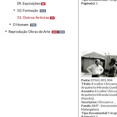
09. Exposições
Página(s):
1
88
10. Formação
216
11. Outros Artistas
70
O Homem
700
Reprodução Obras de Arte
422
555
Pasta:
07361.001.004
Título:
Escultor Chissano
Arquitecto Miranda Gue
Assunto:
Escultor Chissa
Arquitecto Miranda Gue
(Pancho).
Inscrições:
Chissano e ...
Fundo:
DMT - Document
Malangatana
Tipo Documental:
Fotogr
Página(s):
1