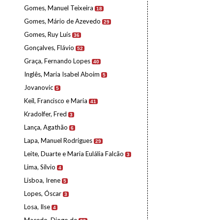
Gomes, Manuel Teixeira
18
Gomes, Mário de Azevedo
29
Gomes, Ruy Luís
36
Gonçalves, Flávio
52
Graça, Fernando Lopes
40
Inglês, Maria Isabel Aboim
5
Jovanovic
5
Keil, Francisco e Maria
41
Kradolfer, Fred
3
Lança, Agathão
6
Lapa, Manuel Rodrigues
29
Leite, Duarte e Maria Eulália Falcão
3
Lima, Sílvio
4
Lisboa, Irene
5
Lopes, Óscar
3
Losa, Ilse
4