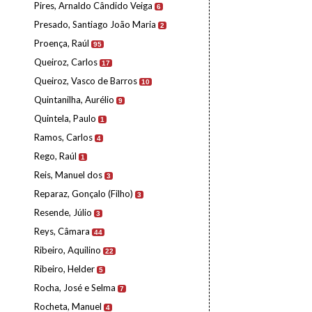
Pires, Arnaldo Cândido Veiga
6
Presado, Santiago João Maria
2
Proença, Raúl
95
Queiroz, Carlos
17
Queiroz, Vasco de Barros
10
Quintanilha, Aurélio
9
Quintela, Paulo
1
Ramos, Carlos
4
Rego, Raúl
1
Reis, Manuel dos
3
Reparaz, Gonçalo (Filho)
3
Resende, Júlio
3
Reys, Câmara
44
Ribeiro, Aquilino
22
Ribeiro, Helder
5
Rocha, José e Selma
7
Rocheta, Manuel
4