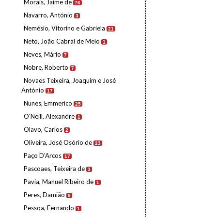
Morais, Jaime de
76
Navarro, António
3
Nemésio, Vitorino e Gabriela
21
Neto, João Cabral de Melo
1
Neves, Mário
7
Nobre, Roberto
7
Novaes Teixeira, Joaquim e José
António
17
Nunes, Emmerico
25
O'Neill, Alexandre
1
Olavo, Carlos
2
Oliveira, José Osório de
23
Paço D'Arcos
17
Pascoaes, Teixeira de
3
Pavia, Manuel Ribeiro de
1
Peres, Damião
9
Pessoa, Fernando
1