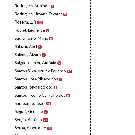
Rodrigues, Armindo
1
Rodrigues, Urbano Tavares
5
Roseira, Luís
33
Roulet, Leonel de
2
Sacramento, Mário
8
Salazar, Abel
5
Salema, Álvaro
2
Salgado Júnior, António
5
Santos Silva, Artur e Eduardo
26
Santos, José Ribeiro dos
4
Santos, Reynaldo dos
3
Santos, Teófilo Carvalho dos
8
Sarabando, João
20
Seguel, Gerardo
2
Sérgio, António
28
Serpa, Alberto de
38