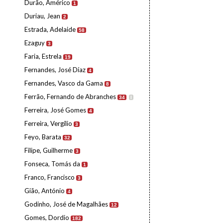
Durão, Américo
1
Duriau, Jean
2
Estrada, Adelaide
58
Ezaguy
3
Faria, Estrela
19
Fernandes, José Díaz
4
Fernandes, Vasco da Gama
8
Ferrão, Fernando de Abranches
34
I
Ferreira, José Gomes
4
Ferreira, Vergílio
3
Feyo, Barata
32
Filipe, Guilherme
3
Fonseca, Tomás da
1
Franco, Francisco
3
Gião, António
4
Godinho, José de Magalhães
12
Gomes, Dordio
182