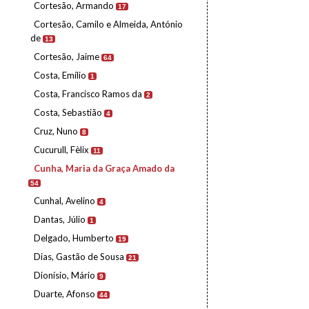
Cortesão, Armando
17
Cortesão, Camilo e Almeida, António
de
13
Cortesão, Jaime
64
Costa, Emílio
1
Costa, Francisco Ramos da
2
Costa, Sebastião
4
Cruz, Nuno
8
Cucurull, Fèlix
11
Cunha, Maria da Graça Amado da
54
Cunhal, Avelino
4
Dantas, Júlio
1
Delgado, Humberto
19
Dias, Gastão de Sousa
21
Dionísio, Mário
9
Duarte, Afonso
44