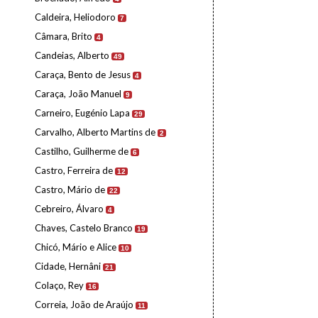
Caldeira, Heliodoro
7
Câmara, Brito
4
Candeias, Alberto
49
Caraça, Bento de Jesus
4
Caraça, João Manuel
9
Carneiro, Eugénio Lapa
29
Carvalho, Alberto Martins de
2
Castilho, Guilherme de
6
Castro, Ferreira de
12
Castro, Mário de
22
Cebreiro, Álvaro
4
Chaves, Castelo Branco
19
Chicó, Mário e Alice
10
Cidade, Hernâni
21
Colaço, Rey
16
Correia, João de Araújo
11