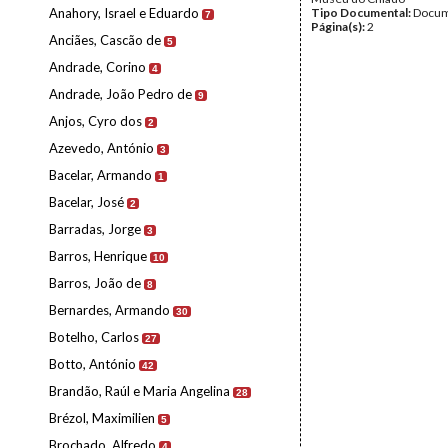
Anahory, Israel e Eduardo
Tipo Documental:
Docum
7
Página(s):
2
Anciães, Cascão de
5
Andrade, Corino
4
Andrade, João Pedro de
9
Anjos, Cyro dos
2
Azevedo, António
3
Bacelar, Armando
1
Bacelar, José
2
Barradas, Jorge
3
Barros, Henrique
10
Barros, João de
8
Bernardes, Armando
30
Botelho, Carlos
27
Botto, António
42
Brandão, Raúl e Maria Angelina
28
Brézol, Maximilien
5
Brochado, Alfredo
4