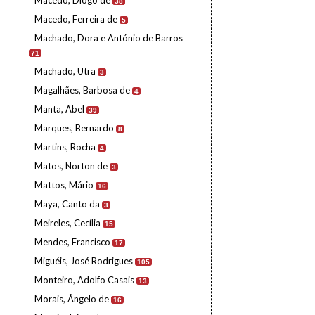
Macedo, Diogo de
38
Macedo, Ferreira de
5
Machado, Dora e António de Barros
71
Machado, Utra
3
Magalhães, Barbosa de
4
Manta, Abel
39
Marques, Bernardo
8
Martins, Rocha
4
Matos, Norton de
3
Mattos, Mário
16
Maya, Canto da
3
Meireles, Cecília
15
Mendes, Francisco
17
Miguéis, José Rodrigues
105
Monteiro, Adolfo Casais
13
Morais, Ângelo de
16