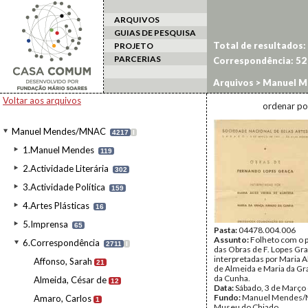
ARQUIVOS
GUIAS DE PESQUISA
Total de resultados:
PROJETO
PARCERIAS
Correspondência:
52
Arquivos
>
Manuel M
Voltar aos arquivos
ordenar po
Manuel Mendes/MNAC
4217
I
1.Manuel Mendes
119
2.Actividade Literária
302
3.Actividade Política
159
4.Artes Plásticas
16
5.Imprensa
65
Pasta:
04478.004.006
Assunto:
Folheto com o 
6.Correspondência
2711
I
das Obras de F. Lopes Gra
interpretadas por Maria Al
Affonso, Sarah
21
de Almeida e Maria da G
da Cunha.
Almeida, César de
12
Data:
Sábado, 3 de Março
Fundo:
Manuel Mendes/
Amaro, Carlos
1
Museu do Chiado