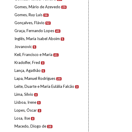
Gomes, Mário de Azevedo
29
Gomes, Ruy Luís
36
Gonçalves, Flávio
52
Graça, Fernando Lopes
40
Inglês, Maria Isabel Aboim
5
Jovanovic
5
Keil, Francisco e Maria
41
Kradolfer, Fred
3
Lança, Agathão
6
Lapa, Manuel Rodrigues
29
Leite, Duarte e Maria Eulália Falcão
3
Lima, Sílvio
4
Lisboa, Irene
5
Lopes, Óscar
3
Losa, Ilse
4
Macedo, Diogo de
38