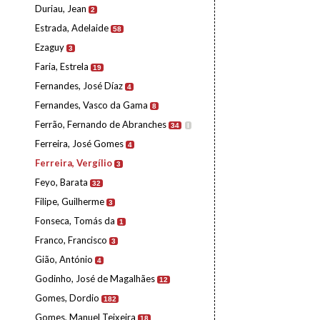
Duriau, Jean
2
Estrada, Adelaide
58
Ezaguy
3
Faria, Estrela
19
Fernandes, José Díaz
4
Fernandes, Vasco da Gama
8
Ferrão, Fernando de Abranches
34
I
Ferreira, José Gomes
4
Ferreira, Vergílio
3
Feyo, Barata
32
Filipe, Guilherme
3
Fonseca, Tomás da
1
Franco, Francisco
3
Gião, António
4
Godinho, José de Magalhães
12
Gomes, Dordio
182
Gomes, Manuel Teixeira
18