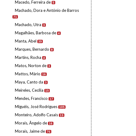
Macedo, Ferreira de
5
Machado, Dora e António de Barros
71
Machado, Utra
3
Magalhães, Barbosa de
4
Manta, Abel
39
Marques, Bernardo
8
Martins, Rocha
4
Matos, Norton de
3
Mattos, Mário
16
Maya, Canto da
3
Meireles, Cecília
15
Mendes, Francisco
17
Miguéis, José Rodrigues
105
Monteiro, Adolfo Casais
13
Morais, Ângelo de
16
Morais, Jaime de
76