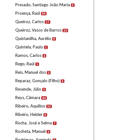
Presado, Santiago João Maria
2
Proença, Raúl
95
Queiroz, Carlos
17
Queiroz, Vasco de Barros
10
Quintanilha, Aurélio
9
Quintela, Paulo
1
Ramos, Carlos
4
Rego, Raúl
1
Reis, Manuel dos
3
Reparaz, Gonçalo (Filho)
3
Resende, Júlio
3
Reys, Câmara
44
Ribeiro, Aquilino
22
Ribeiro, Helder
5
Rocha, José e Selma
7
Rocheta, Manuel
4
Rodrigues, Armindo