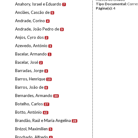
Anahory, Israel e Eduardo
Tipo Documental:
Corre
7
Página(s):
4
Anciães, Cascão de
5
Andrade, Corino
4
Andrade, João Pedro de
9
Anjos, Cyro dos
2
Azevedo, António
3
Bacelar, Armando
1
Bacelar, José
2
Barradas, Jorge
3
Barros, Henrique
10
Barros, João de
8
Bernardes, Armando
30
Botelho, Carlos
27
Botto, António
42
Brandão, Raúl e Maria Angelina
28
Brézol, Maximilien
5
Brochado, Alfredo
4