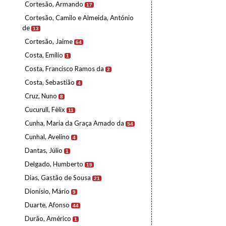
Cortesão, Armando
17
Cortesão, Camilo e Almeida, António
de
13
Cortesão, Jaime
64
Costa, Emílio
1
Costa, Francisco Ramos da
2
Costa, Sebastião
4
Cruz, Nuno
8
Cucurull, Fèlix
11
Cunha, Maria da Graça Amado da
54
Cunhal, Avelino
4
Dantas, Júlio
1
Delgado, Humberto
19
Dias, Gastão de Sousa
21
Dionísio, Mário
9
Duarte, Afonso
44
Durão, Américo
1