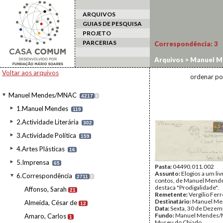
ARQUIVOS
GUIAS DE PESQUISA
PROJETO
PARCERIAS
Correspondência:
3
Arquivos
>
Manuel M
Voltar aos arquivos
ordenar po
Manuel Mendes/MNAC
4217
I
1.Manuel Mendes
119
2.Actividade Literária
302
3.Actividade Política
159
4.Artes Plásticas
16
5.Imprensa
65
Pasta:
04490.011.002
Assunto:
Elogios a um liv
6.Correspondência
2711
I
contos, de Manuel Mende
destaca "Prodigalidade".
Affonso, Sarah
21
Remetente:
Vergilio Ferr
Destinatário:
Manuel Me
Almeida, César de
12
Data:
Sexta, 30 de Dezem
Fundo:
Manuel Mendes/
Amaro, Carlos
1
Museu do Chiado