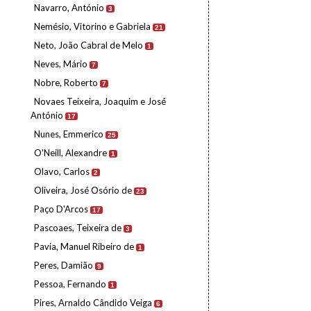
Navarro, António
3
Nemésio, Vitorino e Gabriela
21
Neto, João Cabral de Melo
1
Neves, Mário
7
Nobre, Roberto
7
Novaes Teixeira, Joaquim e José
António
17
Nunes, Emmerico
25
O'Neill, Alexandre
1
Olavo, Carlos
2
Oliveira, José Osório de
23
Paço D'Arcos
17
Pascoaes, Teixeira de
3
Pavia, Manuel Ribeiro de
1
Peres, Damião
9
Pessoa, Fernando
1
Pires, Arnaldo Cândido Veiga
6