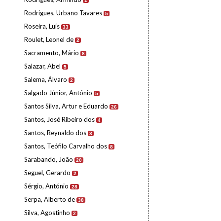
1
Rodrigues, Urbano Tavares
5
Roseira, Luís
33
Roulet, Leonel de
2
Sacramento, Mário
8
Salazar, Abel
5
Salema, Álvaro
2
Salgado Júnior, António
5
Santos Silva, Artur e Eduardo
26
Santos, José Ribeiro dos
4
Santos, Reynaldo dos
3
Santos, Teófilo Carvalho dos
8
Sarabando, João
20
Seguel, Gerardo
2
Sérgio, António
28
Serpa, Alberto de
38
Silva, Agostinho
2