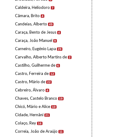
Caldeira, Heliodoro
7
Câmara, Brito
4
Candeias, Alberto
49
Caraça, Bento de Jesus
4
Caraça, João Manuel
9
Carneiro, Eugénio Lapa
29
Carvalho, Alberto Martins de
2
Castilho, Guilherme de
6
Castro, Ferreira de
12
Castro, Mário de
22
Cebreiro, Álvaro
4
Chaves, Castelo Branco
19
Chicó, Mário e Alice
10
Cidade, Hernâni
21
Colaço, Rey
16
Correia, João de Araújo
11