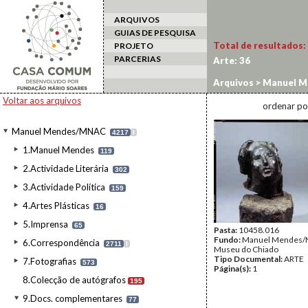
ARQUIVOS
GUIAS DE PESQUISA
Total de resultados:
PROJETO
PARCERIAS
Arte:
36
Arquivos
>
Manuel M
Voltar aos arquivos
ordenar po
Manuel Mendes/MNAC
4217
I
1.Manuel Mendes
119
2.Actividade Literária
302
3.Actividade Política
159
4.Artes Plásticas
16
5.Imprensa
65
Pasta:
10458.016
Fundo:
Manuel Mendes/
6.Correspondência
2711
I
Museu do Chiado
Tipo Documental:
ARTE
7.Fotografias
573
Página(s):
1
8.Colecção de autógrafos
195
9.Docs. complementares
77