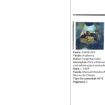
Pasta:
10458.029
Título:
A taberna
Autor:
Jorge Barradas
Inscrições:
Para o Manoe
com admiração e amisad
Data:
c. 1929
Fundo:
Manuel Mendes/
Museu do Chiado
Tipo Documental:
ARTE
Página(s):
1