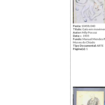
Pasta:
10458.040
Título:
Gato em movime
Autor:
Mily Possoz
Data:
c. 1935
Fundo:
Manuel Mendes/
Museu do Chiado
Tipo Documental:
ARTE
Página(s):
1