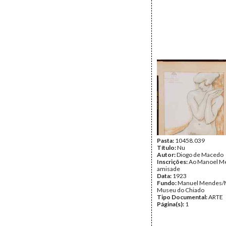
Pasta:
10458.039
Título:
Nu
Autor:
Diogo de Macedo
Inscrições:
Ao Manoel M
amisade
Data:
1923
Fundo:
Manuel Mendes/
Museu do Chiado
Tipo Documental:
ARTE
Página(s):
1