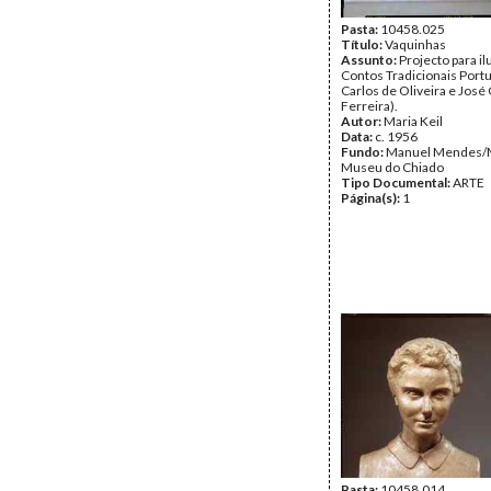
Pasta:
10458.025
Título:
Vaquinhas
Assunto:
Projecto para i
Contos Tradicionais Port
Carlos de Oliveira e Jos
Ferreira).
Autor:
Maria Keil
Data:
c. 1956
Fundo:
Manuel Mendes/
Museu do Chiado
Tipo Documental:
ARTE
Página(s):
1
Pasta:
10458.014