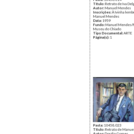
Título:
Retrato de Iva De
Autor:
Manuel Mendes
Inscrições:
À Ivinha lemb
Manuel Mendes
Data:
1959
Fundo:
Manuel Mendes/
Museu do Chiado
Tipo Documental:
ARTE
Página(s):
1
Pasta:
10458.023
Título:
Retrato de Manu
Autor:
Dordio Gomes