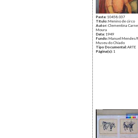
Pasta:
10458.037
Título:
Menino de circo
Autor:
Clementina Carne
Moura
Data:
1949
Fundo:
Manuel Mendes/
Museu do Chiado
Tipo Documental:
ARTE
Página(s):
1