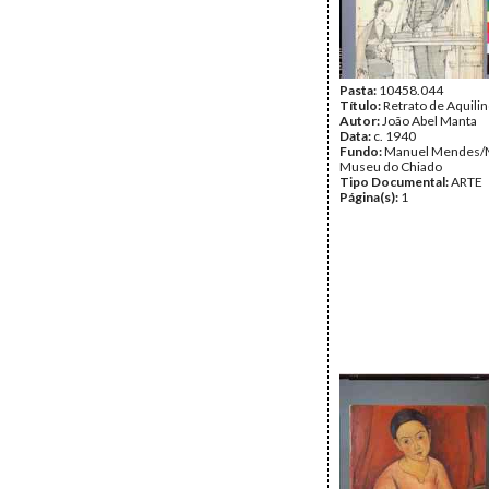
Pasta:
10458.044
Título:
Retrato de Aquilin
Autor:
João Abel Manta
Data:
c. 1940
Fundo:
Manuel Mendes/
Museu do Chiado
Tipo Documental:
ARTE
Página(s):
1