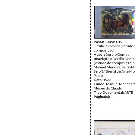
Pasta:
10458.019
Título:
O poldro (estudo 
composição)
Autor:
Dordio Gomes
Inscrições:
Dordio Gome
(estudo de composição)/
Manuel Mendes. Selo SNI 
Selo 3.ª Bienal de Arte M
Paulo.
Data:
1933
Fundo:
Manuel Mendes/
Museu do Chiado
Tipo Documental:
ARTE
Página(s):
1