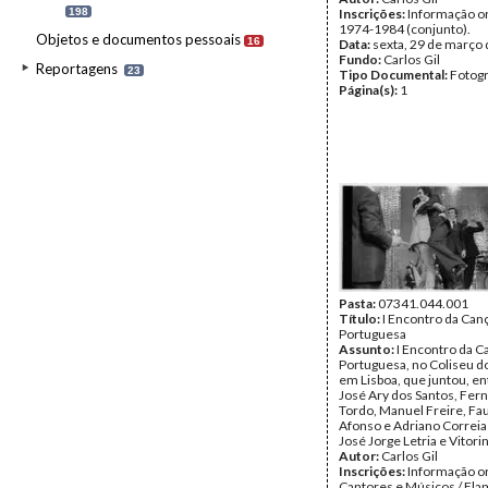
198
Inscrições:
Informação or
1974-1984 (conjunto).
Objetos e documentos pessoais
16
Data:
sexta, 29 de março
Fundo:
Carlos Gil
Reportagens
23
Tipo Documental:
Fotogr
Página(s):
1
Pasta:
07341.044.001
Título:
I Encontro da Can
Portuguesa
Assunto:
I Encontro da C
Portuguesa, no Coliseu d
em Lisboa, que juntou, en
José Ary dos Santos, Fer
Tordo, Manuel Freire, Fa
Afonso e Adriano Correia 
José Jorge Letria e Vitori
Autor:
Carlos Gil
Inscrições:
Informação or
Cantores e Músicos / Fla