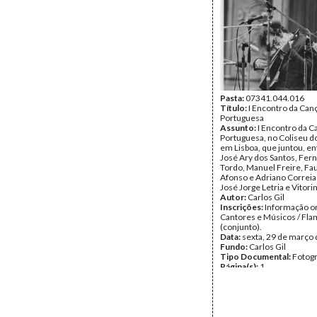
Pasta:
07341.044.016
Título:
I Encontro da Can
Portuguesa
Assunto:
I Encontro da C
Portuguesa, no Coliseu d
em Lisboa, que juntou, en
José Ary dos Santos, Fer
Tordo, Manuel Freire, Fa
Afonso e Adriano Correia 
José Jorge Letria e Vitori
Autor:
Carlos Gil
Inscrições:
Informação or
Cantores e Músicos / Fla
(conjunto).
Data:
sexta, 29 de março
Fundo:
Carlos Gil
Tipo Documental:
Fotogr
Página(s):
1