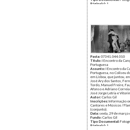
Página(s):
1
Pasta:
07341.044.010
Título:
I Encontro da Can
Portuguesa
Assunto:
I Encontro da C
Portuguesa, no Coliseu d
em Lisboa, que juntou, en
José Ary dos Santos, Fer
Tordo, Manuel Freire, Fa
Afonso e Adriano Correia 
José Jorge Letria e Vitori
Autor:
Carlos Gil
Inscrições:
Informação or
Cantores e Músicos / Fla
(conjunto).
Data:
sexta, 29 de março
Fundo:
Carlos Gil
Tipo Documental:
Fotogr
Página(s):
1