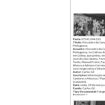
Pasta:
07341.044.013
Título:
I Encontro da Can
Portuguesa
Assunto:
I Encontro da C
Portuguesa, no Coliseu d
em Lisboa, que juntou, en
José Ary dos Santos, Fer
Tordo, Manuel Freire, Fa
Afonso e Adriano Correia 
José Jorge Letria e Vitori
Autor:
Carlos Gil
Inscrições:
Informação or
Cantores e Músicos / Fla
(conjunto).
Data:
sexta, 29 de março
Fundo:
Carlos Gil
Tipo Documental:
Fotogr
Página(s):
1