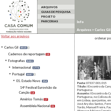
ARQUIVOS
GUIAS DE PESQUISA
PROJETO
PARCERIAS
Info
Arquivos
>
Carlos Gil
Voltar aos arquivos
ordenar po
Carlos Gil
8515
I
Cadernos de reportagem
15
Fotografias
8461
Internacional
1774
Portugal
6687
I
01. Estado Novo
354
Pasta:
07337.001.015
Título:
I Encontro da Can
14º Festival Eurovisão da
Portuguesa
Canção
14
Assunto:
I Encontro da C
Portuguesa, no Coliseu d
Américo Tomás
17
em Lisboa, que juntou, en
José Ary dos Santos, Fer
Assembleia Nacional
31
Tordo, Manuel Freire, Fa
Afonso e Adriano Correia 