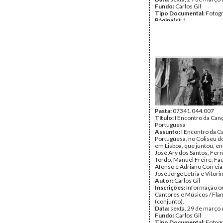
Fundo:
Carlos Gil
Tipo Documental:
Fotogr
Página(s):
1
Pasta:
07341.044.007
Título:
I Encontro da Can
Portuguesa
Assunto:
I Encontro da C
Portuguesa, no Coliseu d
em Lisboa, que juntou, en
José Ary dos Santos, Fer
Tordo, Manuel Freire, Fa
Afonso e Adriano Correia 
José Jorge Letria e Vitori
Autor:
Carlos Gil
Inscrições:
Informação or
Cantores e Músicos / Fla
(conjunto).
Data:
sexta, 29 de março
Fundo:
Carlos Gil
Tipo Documental:
Fotogr