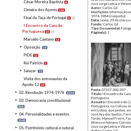
César Moreira Baptista
4
José Jorge Letria e Vitori
Autor:
Carlos Gil
Cimeira dos Açores
134
Inscrições:
Informação or
1974-1984 (conjunto).
Final da Taça de Portugal
3
I
Data:
sexta, 29 de março
Fundo:
Carlos Gil
I Encontro da Canção
Tipo Documental:
Fotogr
Portuguesa
23
I
Página(s):
1
Marcello Caetano
14
Oposição
15
PIDE
12
Rui Patrício
3
Salazar
72
Visita dos astronautas da
Apollo 12
12
Pasta:
07337.002.007
02. Revolução 1974-1976
4122
Título:
I Encontro da Can
Portuguesa
03. Democracia constitucional
Assunto:
I Encontro da C
Portuguesa, no Coliseu d
865
em Lisboa, que juntou, en
04. Personalidades e eventos
José Ary dos Santos, Fer
Tordo, Manuel Freire, Fa
1148
Afonso e Adriano Correia 
José Jorge Letria e Vitori
05. Património cultural e natural
Autor:
Carlos Gil