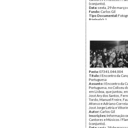
(conjunto).
Data:
sexta, 29 de março
Fundo:
Carlos Gil
Tipo Documental:
Fotogr
Página(s):
1
Pasta:
07341.044.004
Título:
I Encontro da Can
Portuguesa
Assunto:
I Encontro da C
Portuguesa, no Coliseu d
em Lisboa, que juntou, en
José Ary dos Santos, Fer
Tordo, Manuel Freire, Fa
Afonso e Adriano Correia 
José Jorge Letria e Vitori
Autor:
Carlos Gil
Inscrições:
Informação or
Cantores e Músicos / Fla
(conjunto).
Data:
sexta, 29 de março