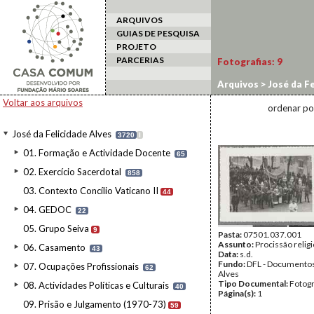
ARQUIVOS
GUIAS DE PESQUISA
PROJETO
PARCERIAS
Fotografias:
9
Arquivos
>
José da Fe
Passos
Voltar aos arquivos
ordenar po
José da Felicidade Alves
3720
I
01. Formação e Actividade Docente
65
02. Exercício Sacerdotal
858
03. Contexto Concílio Vaticano II
44
04. GEDOC
22
05. Grupo Seiva
9
Pasta:
07501.037.001
Assunto:
Procissão religi
06. Casamento
43
Data:
s.d.
Fundo:
DFL - Documentos
07. Ocupações Profissionais
62
Alves
Tipo Documental:
Fotogr
08. Actividades Políticas e Culturais
40
Página(s):
1
09. Prisão e Julgamento (1970-73)
59