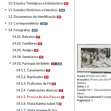
10. Estudos Teológicos e Eclesiásticos
69
11. Estudos Históricos e Literários
366
12. Documentos de Identificação
50
13. Correspondência
1267
14. Fotografias
433
14.01. Retratos
27
14.02. Familiares
53
14.03. Amigos
79
14.04. Seminários
34
14.05. Paróquia de Belém
14
125
14.5.1. Casamentos
15
Pasta:
07502.011.001
14.5.2. Baptizados
13
Assunto:
Procissão dos 
Belém.
14.5.3. Profissões de Fé
25
Data:
s.d.
Fundo:
DFL - Documentos
14.5.4. Celebrações diversas
17
Alves
14.5.5. Procissão dos Passos
Tipo Documental:
Fotogr
9
Página(s):
1
14.5.6. Visita Rainha Isabel II
8
14.5.7. Visita Imagem N. Sra.