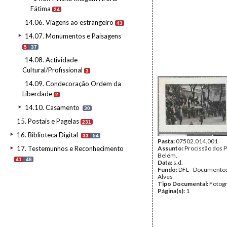
Fátima
24
14.06. Viagens ao estrangeiro
43
14.07. Monumentos e Paisagens
5
37
14.08. Actividade
Cultural/Profissional
3
14.09. Condecoração Ordem da
Liberdade
2
14.10. Casamento
30
15. Postais e Pagelas
231
16. Biblioteca Digital
33
54
Pasta:
07502.014.001
17. Testemunhos e Reconhecimento
Assunto:
Procissão dos 
Belém.
41
48
Data:
s.d.
Fundo:
DFL - Documentos
Alves
Tipo Documental:
Fotogr
Página(s):
1