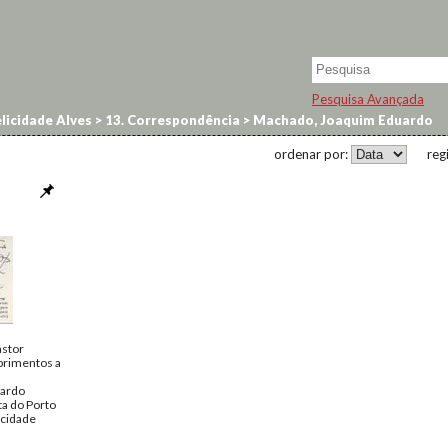
Pesquisa Avançada
licidade Alves
>
13. Correspondência
>
Machado, Joaquim Eduardo
ordenar por:
reg
astor
primentos a
ardo
ta do Porto
icidade