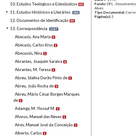
10. Estudos Teológicos e Eclesiásticos
Fundo:
DFL - Documentos
69
Alves
11. Estudos Históricos e Literários
Tipo Documental:
Corre
366
Página(s):
2
12. Documentos de Identificação
50
13. Correspondência
1267
Abecasis, Ana Maria
2
Abecasis, Carlos Krus
2
Abecassis, Nina
1
Abrantes, Joaquim Saraiva
4
Abrantes, M. Teresa
1
Abreu, Idalina Durão Pinto de
1
Abreu, João Rocha de
3
Abreu, Mário César Borges Marques
de
1
Adamgy, M. Yiossuf M.
1
Afonso, Manuel das Neves
1
Aires, Manuel José da Conceição
1
Alberto, Carlos
1