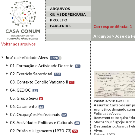
ARQUIVOS
GUIAS DE PESQUISA
PROJETO
PARCERIAS
Correspondência:
1
Arquivos
>
José da Fe
Voltar aos arquivos
José da Felicidade Alves
3720
I
01. Formação e Actividade Docente
65
02. Exercício Sacerdotal
858
03. Contexto Concílio Vaticano II
44
04. GEDOC
22
05. Grupo Seiva
9
Pasta:
07518.045.001
Assunto:
Cartão de um p
06. Casamento
43
evangélico dirigindo cum
Felicidade Alves.
07. Ocupações Profissionais
62
Remetente:
Joaquim Edu
Machado, 3.ª Igreja Baptis
08. Actividades Políticas e Culturais
40
Destinatário:
José da Fel
Alves
09. Prisão e Julgamento (1970-73)
59
Data:
c. 1970