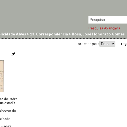
Pesquisa Avançada
licidade Alves
>
13. Correspondência
>
Rosa, José Honorato Gomes
ordenar por:
reg
ias do Padre
sua estadia
Director do
icidade
de 1967