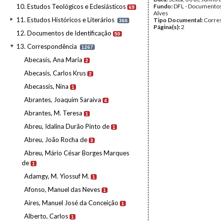
10. Estudos Teológicos e Eclesiásticos
Fundo:
DFL - Documentos
69
Alves
11. Estudos Históricos e Literários
Tipo Documental:
Corre
366
Página(s):
2
12. Documentos de Identificação
50
13. Correspondência
1267
Abecasis, Ana Maria
2
Abecasis, Carlos Krus
2
Abecassis, Nina
1
Abrantes, Joaquim Saraiva
4
Abrantes, M. Teresa
1
Abreu, Idalina Durão Pinto de
1
Abreu, João Rocha de
3
Abreu, Mário César Borges Marques
de
1
Adamgy, M. Yiossuf M.
1
Afonso, Manuel das Neves
1
Aires, Manuel José da Conceição
1
Alberto, Carlos
1