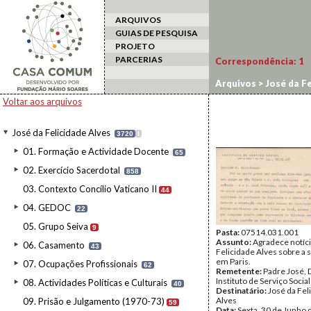
ARQUIVOS
GUIAS DE PESQUISA
PROJETO
PARCERIAS
Correspondência:
1
Arquivos
>
José da Fe
Voltar aos arquivos
José da Felicidade Alves
3720
I
01. Formação e Actividade Docente
65
02. Exercício Sacerdotal
858
03. Contexto Concílio Vaticano II
44
04. GEDOC
22
05. Grupo Seiva
9
Pasta:
07514.031.001
Assunto:
Agradece notíc
06. Casamento
43
Felicidade Alves sobre a 
em Paris.
07. Ocupações Profissionais
62
Remetente:
Padre José, 
Instituto de Serviço Social
08. Actividades Políticas e Culturais
40
Destinatário:
José da Fel
Alves
09. Prisão e Julgamento (1970-73)
59
Data:
Sexta, 30 de Junho 