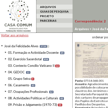
ARQUIVOS
GUIAS DE PESQUISA
PROJETO
PARCERIAS
Correspondência:
2
Arquivos
>
José da Fe
Voltar aos arquivos
ordenar po
José da Felicidade Alves
3720
I
01. Formação e Actividade Docente
65
02. Exercício Sacerdotal
858
03. Contexto Concílio Vaticano II
44
04. GEDOC
22
05. Grupo Seiva
9
Pasta:
07514.068.001
Assunto:
Agradecimento 
06. Casamento
43
possibilidade de colocar
claustros dos Jerónimos 
07. Ocupações Profissionais
62
Secretariado Paroquial d
dois cartazes de propaga
08. Actividades Políticas e Culturais
40
dos Pupilos do Exército a 
Pavilhão dos Desportos.
09. Prisão e Julgamento (1970-73)
59
Remetente:
Brigadeiro Á