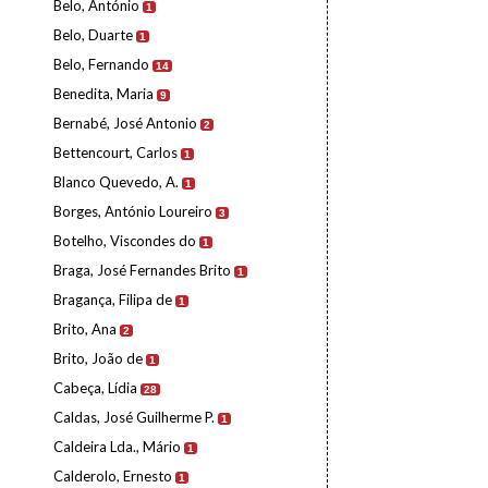
Belo, António
1
Belo, Duarte
1
Belo, Fernando
14
Benedita, Maria
9
Bernabé, José Antonio
2
Bettencourt, Carlos
1
Blanco Quevedo, A.
1
Borges, António Loureiro
3
Botelho, Viscondes do
1
Braga, José Fernandes Brito
1
Bragança, Filipa de
1
Brito, Ana
2
Brito, João de
1
Cabeça, Lídia
28
Caldas, José Guilherme P.
1
Caldeira Lda., Mário
1
Calderolo, Ernesto
1