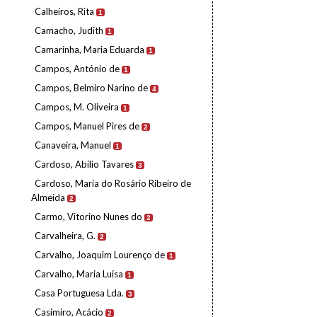
Calheiros, Rita
1
Camacho, Judith
1
Camarinha, Maria Eduarda
1
Campos, António de
1
Campos, Belmiro Narino de
4
Campos, M. Oliveira
1
Campos, Manuel Pires de
2
Canaveira, Manuel
1
Cardoso, Abílio Tavares
3
Cardoso, Maria do Rosário Ribeiro de
Almeida
2
Carmo, Vitorino Nunes do
2
Carvalheira, G.
2
Carvalho, Joaquim Lourenço de
1
Carvalho, Maria Luísa
1
Casa Portuguesa Lda.
3
Casimiro, Acácio
2