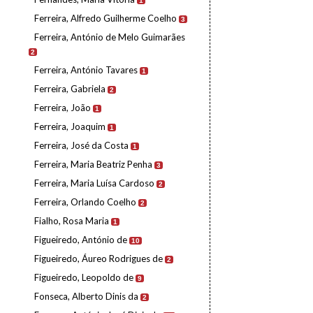
1
Ferreira, Alfredo Guilherme Coelho
3
Ferreira, António de Melo Guimarães
2
Ferreira, António Tavares
1
Ferreira, Gabriela
2
Ferreira, João
1
Ferreira, Joaquim
1
Ferreira, José da Costa
1
Ferreira, Maria Beatriz Penha
3
Ferreira, Maria Luísa Cardoso
2
Ferreira, Orlando Coelho
2
Fialho, Rosa Maria
1
Figueiredo, António de
10
Figueiredo, Áureo Rodrigues de
2
Figueiredo, Leopoldo de
9
Fonseca, Alberto Dinis da
2