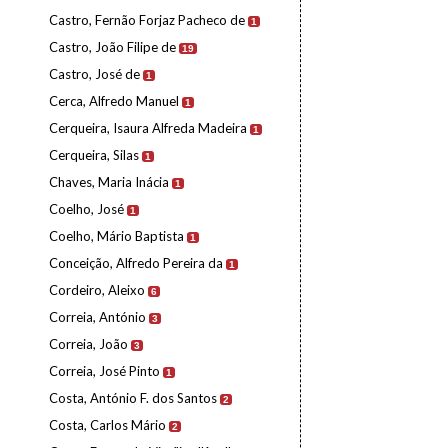
Castro, Fernão Forjaz Pacheco de
1
Castro, João Filipe de
19
Castro, José de
1
Cerca, Alfredo Manuel
1
Cerqueira, Isaura Alfreda Madeira
1
Cerqueira, Silas
1
Chaves, Maria Inácia
1
Coelho, José
1
Coelho, Mário Baptista
1
Conceição, Alfredo Pereira da
1
Cordeiro, Aleixo
6
Correia, António
3
Correia, João
3
Correia, José Pinto
1
Costa, António F. dos Santos
2
Costa, Carlos Mário
2