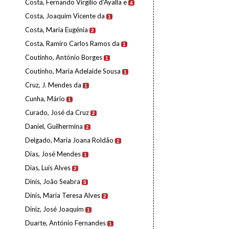
Costa, Fernando Virgílio d'Ayalla e
4
Costa, Joaquim Vicente da
1
Costa, Maria Eugénia
2
Costa, Ramiro Carlos Ramos da
1
Coutinho, António Borges
1
Coutinho, Maria Adelaide Sousa
1
Cruz, J. Mendes da
1
Cunha, Mário
1
Curado, José da Cruz
2
Daniel, Guilhermina
2
Delgado, Maria Joana Roldão
2
Dias, José Mendes
1
Dias, Luís Alves
2
Dinis, João Seabra
5
Dinis, Maria Teresa Alves
2
Diniz, José Joaquim
1
Duarte, António Fernandes
1