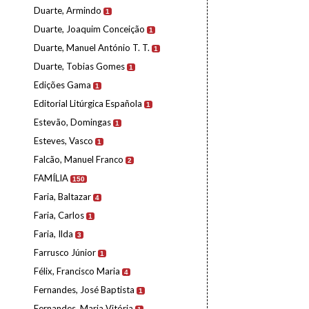
Duarte, Armindo
1
Duarte, Joaquim Conceição
1
Duarte, Manuel António T. T.
1
Duarte, Tobias Gomes
1
Edições Gama
1
Editorial Litúrgica Española
1
Estevão, Domingas
1
Esteves, Vasco
1
Falcão, Manuel Franco
2
FAMÍLIA
150
Faria, Baltazar
4
Faria, Carlos
1
Faria, Ilda
3
Farrusco Júnior
1
Félix, Francisco Maria
4
Fernandes, José Baptista
1
Fernandes, Maria Vitória