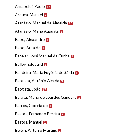
Arnaboldi, Paolo
15
Arouca, Manuel
2
Atanásio, Manuel de Almeida
10
Atanásio, Maria Augusta
1
Babo, Alexandre
1
Babo, Arnaldo
1
Bacelar, José Manuel da Cunha
1
Bailby, Edouard
1
Bandeira, Maria Eugénia de Sá da
1
Baptista, António Alçada
3
Baptista, João
17
Barata, Maria de Lourdes Gândara
2
Barros, Correia de
1
Bastos, Fernando Pereira
2
Bastos, Manuel
1
Belém, António Martins
2