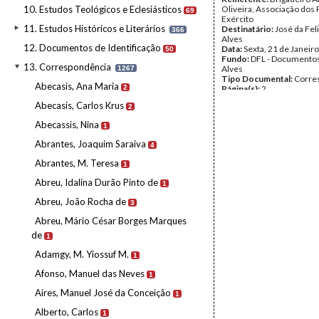
10. Estudos Teológicos e Eclesiásticos
Oliveira, Associação dos 
69
Exército
11. Estudos Históricos e Literários
Destinatário:
José da Fel
366
Alves
12. Documentos de Identificação
Data:
Sexta, 21 de Janeir
50
Fundo:
DFL - Documentos
13. Correspondência
Alves
1267
Tipo Documental:
Corre
Abecasis, Ana Maria
2
Página(s):
2
Abecasis, Carlos Krus
2
Abecassis, Nina
1
Abrantes, Joaquim Saraiva
4
Abrantes, M. Teresa
1
Abreu, Idalina Durão Pinto de
1
Abreu, João Rocha de
3
Abreu, Mário César Borges Marques
de
1
Adamgy, M. Yiossuf M.
1
Afonso, Manuel das Neves
1
Aires, Manuel José da Conceição
1
Alberto, Carlos
1