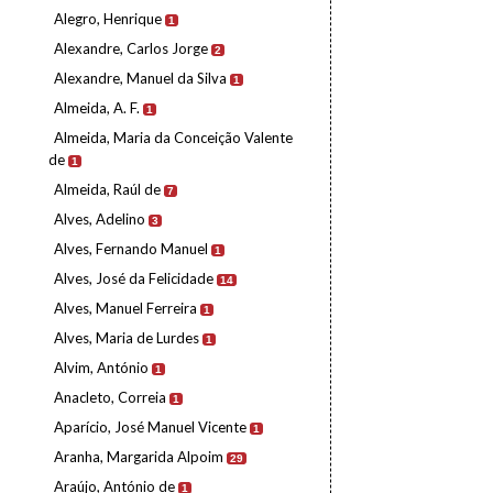
Alegro, Henrique
1
Alexandre, Carlos Jorge
2
Alexandre, Manuel da Silva
1
Almeida, A. F.
1
Almeida, Maria da Conceição Valente
de
1
Almeida, Raúl de
7
Alves, Adelino
3
Alves, Fernando Manuel
1
Alves, José da Felicidade
14
Alves, Manuel Ferreira
1
Alves, Maria de Lurdes
1
Alvim, António
1
Anacleto, Correia
1
Aparício, José Manuel Vicente
1
Aranha, Margarida Alpoim
29
Araújo, António de
1