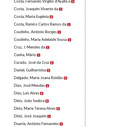
Costa, Fernando Virgílio d'Ayalla e
4
Costa, Joaquim Vicente da
1
Costa, Maria Eugénia
2
Costa, Ramiro Carlos Ramos da
1
Coutinho, António Borges
1
Coutinho, Maria Adelaide Sousa
1
Cruz, J. Mendes da
1
Cunha, Mário
1
Curado, José da Cruz
2
Daniel, Guilhermina
2
Delgado, Maria Joana Roldão
2
Dias, José Mendes
1
Dias, Luís Alves
2
Dinis, João Seabra
5
Dinis, Maria Teresa Alves
2
Diniz, José Joaquim
1
Duarte, António Fernandes
1