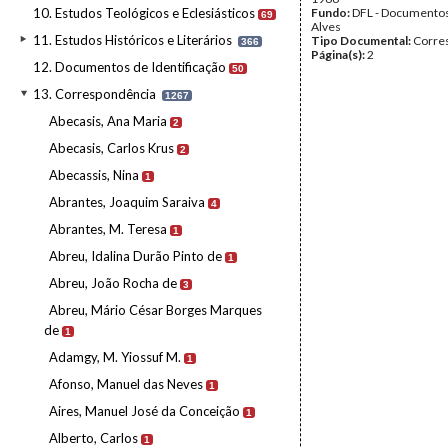
10. Estudos Teológicos e Eclesiásticos
Fundo:
DFL - Documentos
69
Alves
11. Estudos Históricos e Literários
Tipo Documental:
Corre
366
Página(s):
2
12. Documentos de Identificação
50
13. Correspondência
1267
Abecasis, Ana Maria
2
Abecasis, Carlos Krus
2
Abecassis, Nina
1
Abrantes, Joaquim Saraiva
4
Abrantes, M. Teresa
1
Abreu, Idalina Durão Pinto de
1
Abreu, João Rocha de
3
Abreu, Mário César Borges Marques
de
1
Adamgy, M. Yiossuf M.
1
Afonso, Manuel das Neves
1
Aires, Manuel José da Conceição
1
Alberto, Carlos
1