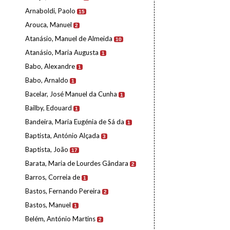
Arnaboldi, Paolo
15
Arouca, Manuel
2
Atanásio, Manuel de Almeida
10
Atanásio, Maria Augusta
1
Babo, Alexandre
1
Babo, Arnaldo
1
Bacelar, José Manuel da Cunha
1
Bailby, Edouard
1
Bandeira, Maria Eugénia de Sá da
1
Baptista, António Alçada
3
Baptista, João
17
Barata, Maria de Lourdes Gândara
2
Barros, Correia de
1
Bastos, Fernando Pereira
2
Bastos, Manuel
1
Belém, António Martins
2