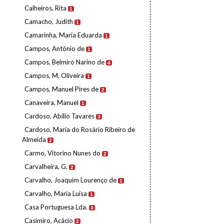
Calheiros, Rita
1
Camacho, Judith
1
Camarinha, Maria Eduarda
1
Campos, António de
1
Campos, Belmiro Narino de
4
Campos, M. Oliveira
1
Campos, Manuel Pires de
2
Canaveira, Manuel
1
Cardoso, Abílio Tavares
3
Cardoso, Maria do Rosário Ribeiro de
Almeida
2
Carmo, Vitorino Nunes do
2
Carvalheira, G.
2
Carvalho, Joaquim Lourenço de
1
Carvalho, Maria Luísa
1
Casa Portuguesa Lda.
3
Casimiro, Acácio
2