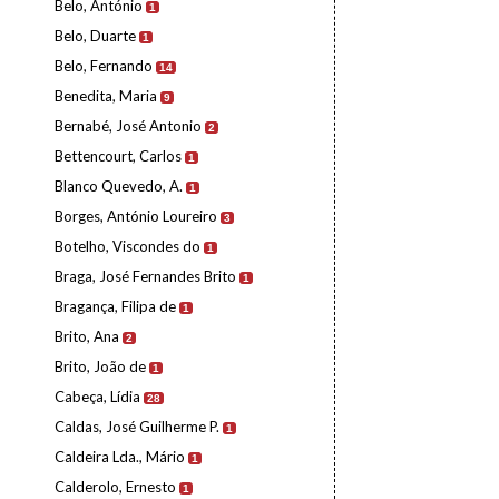
Belo, António
1
Belo, Duarte
1
Belo, Fernando
14
Benedita, Maria
9
Bernabé, José Antonio
2
Bettencourt, Carlos
1
Blanco Quevedo, A.
1
Borges, António Loureiro
3
Botelho, Viscondes do
1
Braga, José Fernandes Brito
1
Bragança, Filipa de
1
Brito, Ana
2
Brito, João de
1
Cabeça, Lídia
28
Caldas, José Guilherme P.
1
Caldeira Lda., Mário
1
Calderolo, Ernesto
1