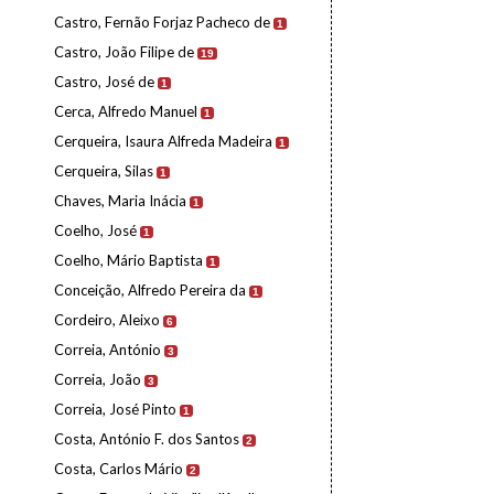
Castro, Fernão Forjaz Pacheco de
1
Castro, João Filipe de
19
Castro, José de
1
Cerca, Alfredo Manuel
1
Cerqueira, Isaura Alfreda Madeira
1
Cerqueira, Silas
1
Chaves, Maria Inácia
1
Coelho, José
1
Coelho, Mário Baptista
1
Conceição, Alfredo Pereira da
1
Cordeiro, Aleixo
6
Correia, António
3
Correia, João
3
Correia, José Pinto
1
Costa, António F. dos Santos
2
Costa, Carlos Mário
2