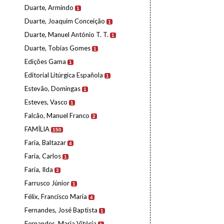
Duarte, Armindo
1
Duarte, Joaquim Conceição
1
Duarte, Manuel António T. T.
1
Duarte, Tobias Gomes
1
Edições Gama
1
Editorial Litúrgica Española
1
Estevão, Domingas
1
Esteves, Vasco
1
Falcão, Manuel Franco
2
FAMÍLIA
150
Faria, Baltazar
4
Faria, Carlos
1
Faria, Ilda
3
Farrusco Júnior
1
Félix, Francisco Maria
4
Fernandes, José Baptista
1
Fernandes, Maria Vitória