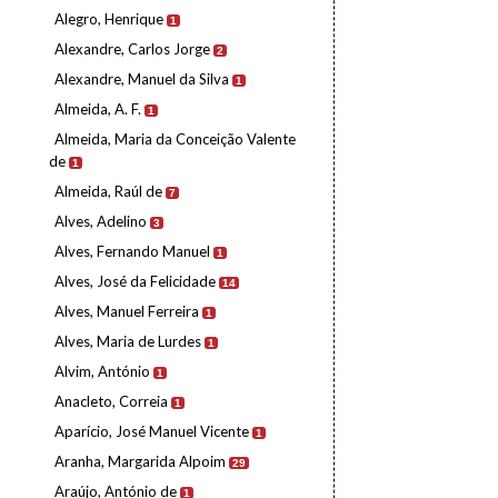
Alegro, Henrique
1
Alexandre, Carlos Jorge
2
Alexandre, Manuel da Silva
1
Almeida, A. F.
1
Almeida, Maria da Conceição Valente
de
1
Almeida, Raúl de
7
Alves, Adelino
3
Alves, Fernando Manuel
1
Alves, José da Felicidade
14
Alves, Manuel Ferreira
1
Alves, Maria de Lurdes
1
Alvim, António
1
Anacleto, Correia
1
Aparício, José Manuel Vicente
1
Aranha, Margarida Alpoim
29
Araújo, António de
1