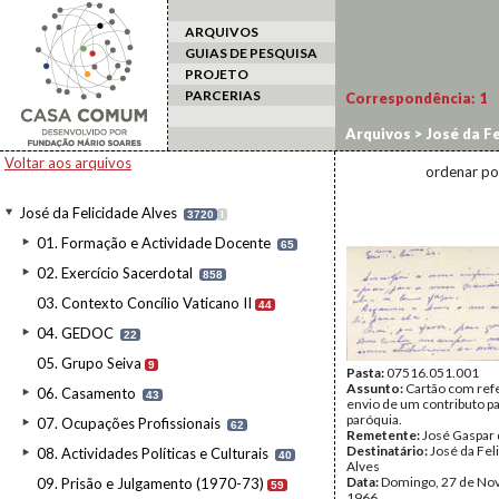
ARQUIVOS
GUIAS DE PESQUISA
PROJETO
PARCERIAS
Correspondência:
1
Arquivos
>
José da Fe
Voltar aos arquivos
ordenar po
José da Felicidade Alves
3720
I
01. Formação e Actividade Docente
65
02. Exercício Sacerdotal
858
03. Contexto Concílio Vaticano II
44
04. GEDOC
22
05. Grupo Seiva
9
Pasta:
07516.051.001
Assunto:
Cartão com ref
06. Casamento
43
envio de um contributo pa
paróquia.
07. Ocupações Profissionais
62
Remetente:
José Gaspar 
Destinatário:
José da Fel
08. Actividades Políticas e Culturais
40
Alves
Data:
Domingo, 27 de No
09. Prisão e Julgamento (1970-73)
59
1966