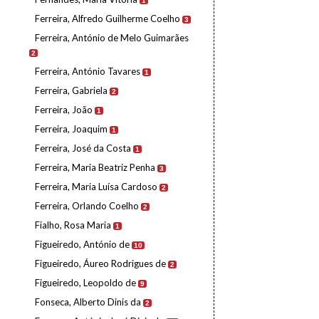
1
Ferreira, Alfredo Guilherme Coelho
3
Ferreira, António de Melo Guimarães
2
Ferreira, António Tavares
1
Ferreira, Gabriela
2
Ferreira, João
1
Ferreira, Joaquim
1
Ferreira, José da Costa
1
Ferreira, Maria Beatriz Penha
3
Ferreira, Maria Luísa Cardoso
2
Ferreira, Orlando Coelho
2
Fialho, Rosa Maria
1
Figueiredo, António de
10
Figueiredo, Áureo Rodrigues de
2
Figueiredo, Leopoldo de
9
Fonseca, Alberto Dinis da
2