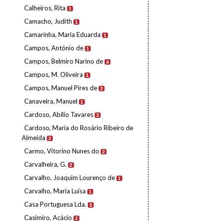
Calheiros, Rita
1
Camacho, Judith
1
Camarinha, Maria Eduarda
1
Campos, António de
1
Campos, Belmiro Narino de
4
Campos, M. Oliveira
1
Campos, Manuel Pires de
2
Canaveira, Manuel
1
Cardoso, Abílio Tavares
3
Cardoso, Maria do Rosário Ribeiro de
Almeida
2
Carmo, Vitorino Nunes do
2
Carvalheira, G.
2
Carvalho, Joaquim Lourenço de
1
Carvalho, Maria Luísa
1
Casa Portuguesa Lda.
3
Casimiro, Acácio
2