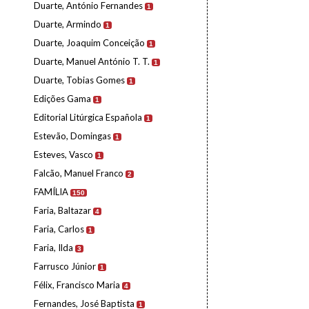
Duarte, António Fernandes
1
Duarte, Armindo
1
Duarte, Joaquim Conceição
1
Duarte, Manuel António T. T.
1
Duarte, Tobias Gomes
1
Edições Gama
1
Editorial Litúrgica Española
1
Estevão, Domingas
1
Esteves, Vasco
1
Falcão, Manuel Franco
2
FAMÍLIA
150
Faria, Baltazar
4
Faria, Carlos
1
Faria, Ilda
3
Farrusco Júnior
1
Félix, Francisco Maria
4
Fernandes, José Baptista
1