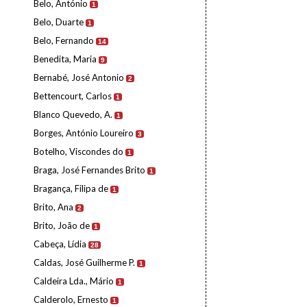
Belo, António
1
Belo, Duarte
1
Belo, Fernando
14
Benedita, Maria
9
Bernabé, José Antonio
2
Bettencourt, Carlos
1
Blanco Quevedo, A.
1
Borges, António Loureiro
3
Botelho, Viscondes do
1
Braga, José Fernandes Brito
1
Bragança, Filipa de
1
Brito, Ana
2
Brito, João de
1
Cabeça, Lídia
28
Caldas, José Guilherme P.
1
Caldeira Lda., Mário
1
Calderolo, Ernesto
1