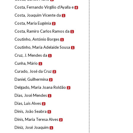
Costa, Fernando Virgílio d'Ayalla e
4
Costa, Joaquim Vicente da
1
Costa, Maria Eugénia
2
Costa, Ramiro Carlos Ramos da
1
Coutinho, António Borges
1
Coutinho, Maria Adelaide Sousa
1
Cruz, J. Mendes da
1
Cunha, Mário
1
Curado, José da Cruz
2
Daniel, Guilhermina
2
Delgado, Maria Joana Roldão
2
Dias, José Mendes
1
Dias, Luís Alves
2
Dinis, João Seabra
5
Dinis, Maria Teresa Alves
2
Diniz, José Joaquim
1