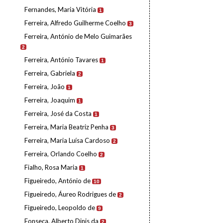
Fernandes, Maria Vitória
1
Ferreira, Alfredo Guilherme Coelho
3
Ferreira, António de Melo Guimarães
2
Ferreira, António Tavares
1
Ferreira, Gabriela
2
Ferreira, João
1
Ferreira, Joaquim
1
Ferreira, José da Costa
1
Ferreira, Maria Beatriz Penha
3
Ferreira, Maria Luísa Cardoso
2
Ferreira, Orlando Coelho
2
Fialho, Rosa Maria
1
Figueiredo, António de
10
Figueiredo, Áureo Rodrigues de
2
Figueiredo, Leopoldo de
9
Fonseca, Alberto Dinis da
2