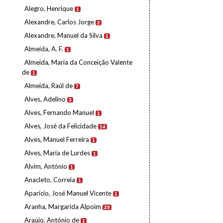
Alegro, Henrique
1
Alexandre, Carlos Jorge
2
Alexandre, Manuel da Silva
1
Almeida, A. F.
1
Almeida, Maria da Conceição Valente
de
1
Almeida, Raúl de
7
Alves, Adelino
3
Alves, Fernando Manuel
1
Alves, José da Felicidade
14
Alves, Manuel Ferreira
1
Alves, Maria de Lurdes
1
Alvim, António
1
Anacleto, Correia
1
Aparício, José Manuel Vicente
1
Aranha, Margarida Alpoim
29
Araújo, António de
1