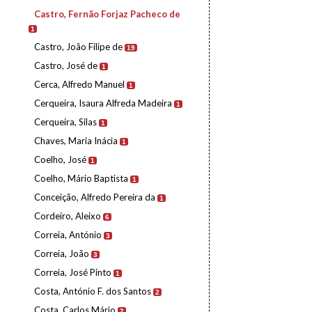
Castro, Fernão Forjaz Pacheco de
1
Castro, João Filipe de
19
Castro, José de
1
Cerca, Alfredo Manuel
1
Cerqueira, Isaura Alfreda Madeira
1
Cerqueira, Silas
1
Chaves, Maria Inácia
1
Coelho, José
1
Coelho, Mário Baptista
1
Conceição, Alfredo Pereira da
1
Cordeiro, Aleixo
6
Correia, António
3
Correia, João
3
Correia, José Pinto
1
Costa, António F. dos Santos
2
Costa, Carlos Mário
2