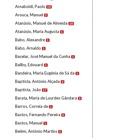
Arnaboldi, Paolo
15
Arouca, Manuel
2
Atanásio, Manuel de Almeida
10
Atanásio, Maria Augusta
1
Babo, Alexandre
1
Babo, Arnaldo
1
Bacelar, José Manuel da Cunha
1
Bailby, Edouard
1
Bandeira, Maria Eugénia de Sá da
1
Baptista, António Alçada
3
Baptista, João
17
Barata, Maria de Lourdes Gândara
2
Barros, Correia de
1
Bastos, Fernando Pereira
2
Bastos, Manuel
1
Belém, António Martins
2