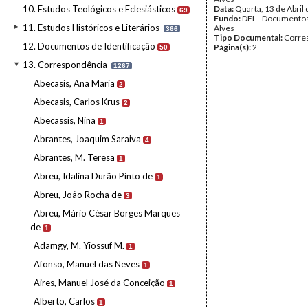
10. Estudos Teológicos e Eclesiásticos
Data:
Quarta, 13 de Abril
69
Fundo:
DFL - Documentos
11. Estudos Históricos e Literários
Alves
366
Tipo Documental:
Corre
12. Documentos de Identificação
Página(s):
2
50
13. Correspondência
1267
Abecasis, Ana Maria
2
Abecasis, Carlos Krus
2
Abecassis, Nina
1
Abrantes, Joaquim Saraiva
4
Abrantes, M. Teresa
1
Abreu, Idalina Durão Pinto de
1
Abreu, João Rocha de
3
Abreu, Mário César Borges Marques
de
1
Adamgy, M. Yiossuf M.
1
Afonso, Manuel das Neves
1
Aires, Manuel José da Conceição
1
Alberto, Carlos
1