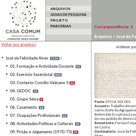
ARQUIVOS
GUIAS DE PESQUISA
PROJETO
PARCERIAS
Correspondência:
1
Arquivos
>
José da Fe
Voltar aos arquivos
ordenar po
José da Felicidade Alves
3720
I
01. Formação e Actividade Docente
65
02. Exercício Sacerdotal
858
03. Contexto Concílio Vaticano II
44
04. GEDOC
22
05. Grupo Seiva
9
Pasta:
07514.102.001
Assunto:
Trabalho desen
06. Casamento
43
como chefe do Agrupame
Belém [de Escutistas] e ju
07. Ocupações Profissionais
62
do seu pedido de demiss
Remetente:
Fernão Forj
08. Actividades Políticas e Culturais
40
de Castro
Destinatário:
José da Fel
09. Prisão e Julgamento (1970-73)
59
Alves