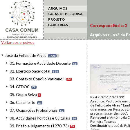
ARQUIVOS
GUIAS DE PESQUISA
PROJETO
PARCERIAS
Correspondência:
3
Arquivos
>
José da Fe
Voltar aos arquivos
José da Felicidade Alves
3720
I
01. Formação e Actividade Docente
65
02. Exercício Sacerdotal
858
03. Contexto Concílio Vaticano II
44
04. GEDOC
22
05. Grupo Seiva
9
Pasta:
07517.023.001
Assunto:
Pedido de envio
06. Casamento
43
de Felicidade Alves "Ta
queremos ser Pessoas Liv
07. Ocupações Profissionais
62
preciso nascer de novo".
Remetente:
António da 
08. Actividades Políticas e Culturais
40
Ferreira Tavares
Destinatário:
José da Fel
09. Prisão e Julgamento (1970-73)
59
Alves