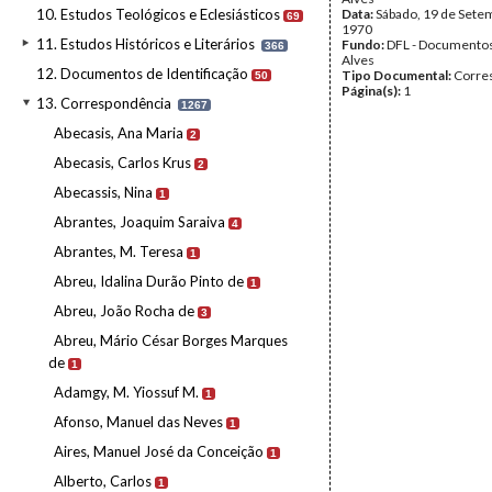
10. Estudos Teológicos e Eclesiásticos
Data:
Sábado, 19 de Sete
69
1970
11. Estudos Históricos e Literários
Fundo:
DFL - Documentos
366
Alves
12. Documentos de Identificação
Tipo Documental:
Corre
50
Página(s):
1
13. Correspondência
1267
Abecasis, Ana Maria
2
Abecasis, Carlos Krus
2
Abecassis, Nina
1
Abrantes, Joaquim Saraiva
4
Abrantes, M. Teresa
1
Abreu, Idalina Durão Pinto de
1
Abreu, João Rocha de
3
Abreu, Mário César Borges Marques
de
1
Adamgy, M. Yiossuf M.
1
Afonso, Manuel das Neves
1
Aires, Manuel José da Conceição
1
Alberto, Carlos
1