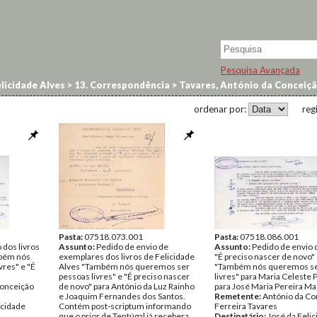
Pesquisa Avançada
licidade Alves
>
13. Correspondência
>
Tavares, António da Conceiçã
ordenar por:
reg
Pasta:
07518.073.001
Pasta:
07518.086.001
 dos livros
Assunto:
Pedido de envio de
Assunto:
Pedido de envio d
mbém nós
exemplares dos livros de Felicidade
"É preciso nascer de novo"
res" e "É
Alves "Também nós queremos ser
"Também nós queremos se
pessoas livres" e "É preciso nascer
livres" para Maria Celeste 
Conceição
de novo" para António da Luz Rainho
para José Maria Pereira Ma
e Joaquim Fernandes dos Santos.
Remetente:
António da Co
icidade
Contém post-scriptum informando
Ferreira Tavares
que o prior de Tentúgal já recebera
Destinatário:
José da Feli