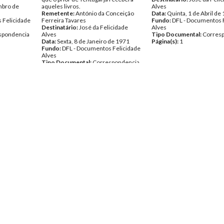
mbro de
aqueles livros.
Alves
Remetente:
António da Conceição
Data:
Quinta, 1 de Abril de
 Felicidade
Ferreira Tavares
Fundo:
DFL - Documentos 
Destinatário:
José da Felicidade
Alves
spondencia
Alves
Tipo Documental:
Corres
Data:
Sexta, 8 de Janeiro de 1971
Página(s):
1
Fundo:
DFL - Documentos Felicidade
Alves
Tipo Documental:
Correspondencia
Página(s):
1