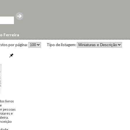
o Ferreira
istos por página:
Tipo de listagem:
os livros
 e
r pessoas
Poiares e
deira.
nceição
cidade