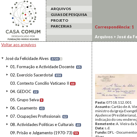
ARQUIVOS
GUIAS DE PESQUISA
PROJETO
PARCERIAS
Correspondência:
1
Arquivos
>
José da Fe
Voltar aos arquivos
José da Felicidade Alves
3720
I
01. Formação e Actividade Docente
65
02. Exercício Sacerdotal
858
03. Contexto Concílio Vaticano II
44
04. GEDOC
22
05. Grupo Seiva
9
Pasta:
07518.112.001
Assunto:
Cartão de A. Viei
06. Casamento
43
ministro da Igreja Evangél
Ajudense (Presbiteriana)
07. Ocupações Profissionais
62
indicação do seu endereç
Remetente:
A. Vieira da S
08. Actividades Políticas e Culturais
40
Data:
s.d.
Fundo:
DFL - Documentos
09. Prisão e Julgamento (1970-73)
59
Alves