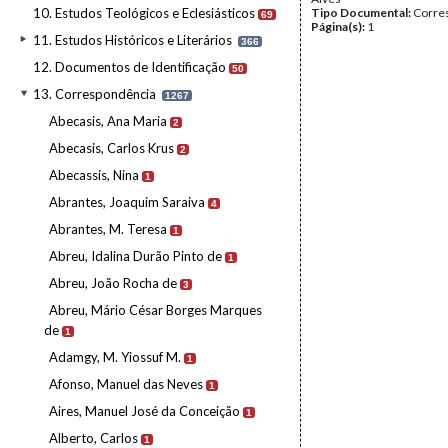
10. Estudos Teológicos e Eclesiásticos
Tipo Documental:
Corre
69
Página(s):
1
11. Estudos Históricos e Literários
366
12. Documentos de Identificação
50
13. Correspondência
1267
Abecasis, Ana Maria
2
Abecasis, Carlos Krus
2
Abecassis, Nina
1
Abrantes, Joaquim Saraiva
4
Abrantes, M. Teresa
1
Abreu, Idalina Durão Pinto de
1
Abreu, João Rocha de
3
Abreu, Mário César Borges Marques
de
1
Adamgy, M. Yiossuf M.
1
Afonso, Manuel das Neves
1
Aires, Manuel José da Conceição
1
Alberto, Carlos
1