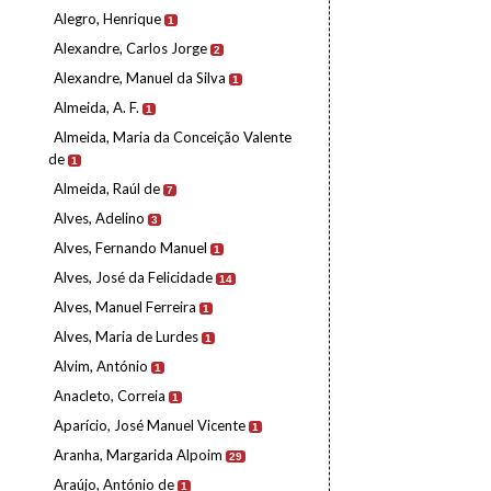
Alegro, Henrique
1
Alexandre, Carlos Jorge
2
Alexandre, Manuel da Silva
1
Almeida, A. F.
1
Almeida, Maria da Conceição Valente
de
1
Almeida, Raúl de
7
Alves, Adelino
3
Alves, Fernando Manuel
1
Alves, José da Felicidade
14
Alves, Manuel Ferreira
1
Alves, Maria de Lurdes
1
Alvim, António
1
Anacleto, Correia
1
Aparício, José Manuel Vicente
1
Aranha, Margarida Alpoim
29
Araújo, António de
1