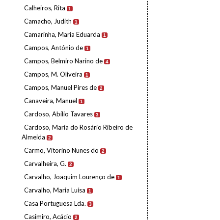
Calheiros, Rita
1
Camacho, Judith
1
Camarinha, Maria Eduarda
1
Campos, António de
1
Campos, Belmiro Narino de
4
Campos, M. Oliveira
1
Campos, Manuel Pires de
2
Canaveira, Manuel
1
Cardoso, Abílio Tavares
3
Cardoso, Maria do Rosário Ribeiro de
Almeida
2
Carmo, Vitorino Nunes do
2
Carvalheira, G.
2
Carvalho, Joaquim Lourenço de
1
Carvalho, Maria Luísa
1
Casa Portuguesa Lda.
3
Casimiro, Acácio
2