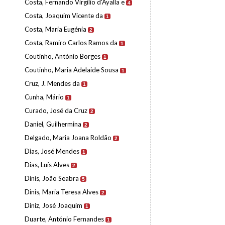
Costa, Fernando Virgílio d'Ayalla e
4
Costa, Joaquim Vicente da
1
Costa, Maria Eugénia
2
Costa, Ramiro Carlos Ramos da
1
Coutinho, António Borges
1
Coutinho, Maria Adelaide Sousa
1
Cruz, J. Mendes da
1
Cunha, Mário
1
Curado, José da Cruz
2
Daniel, Guilhermina
2
Delgado, Maria Joana Roldão
2
Dias, José Mendes
1
Dias, Luís Alves
2
Dinis, João Seabra
5
Dinis, Maria Teresa Alves
2
Diniz, José Joaquim
1
Duarte, António Fernandes
1