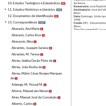
10. Estudos Teológicos e Eclesiásticos
de Sousa.
69
Remetente:
José Paulo 
11. Estudos Históricos e Literários
Destinatário:
José da Fel
366
Alves
12. Documentos de Identificação
Data:
Domingo, 16 de Jan
50
1944
13. Correspondência
Fundo:
DFL - Documentos
1267
Alves
Abecasis, Ana Maria
2
Tipo Documental:
Corre
Página(s):
2
Abecasis, Carlos Krus
2
Abecassis, Nina
1
Abrantes, Joaquim Saraiva
4
Abrantes, M. Teresa
1
Abreu, Idalina Durão Pinto de
1
Abreu, João Rocha de
3
Abreu, Mário César Borges Marques
de
1
Adamgy, M. Yiossuf M.
1
Afonso, Manuel das Neves
1
Aires, Manuel José da Conceição
1
Alberto, Carlos
1