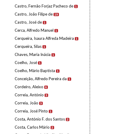
Castro, Fernão Forjaz Pacheco de
1
Castro, João Filipe de
19
Castro, José de
1
Cerca, Alfredo Manuel
1
Cerqueira, Isaura Alfreda Madeira
1
Cerqueira, Silas
1
Chaves, Maria Inácia
1
Coelho, José
1
Coelho, Mário Baptista
1
Conceição, Alfredo Pereira da
1
Cordeiro, Aleixo
6
Correia, António
3
Correia, João
3
Correia, José Pinto
1
Costa, António F. dos Santos
2
Costa, Carlos Mário
2