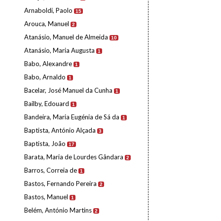
Arnaboldi, Paolo
15
Arouca, Manuel
2
Atanásio, Manuel de Almeida
10
Atanásio, Maria Augusta
1
Babo, Alexandre
1
Babo, Arnaldo
1
Bacelar, José Manuel da Cunha
1
Bailby, Edouard
1
Bandeira, Maria Eugénia de Sá da
1
Baptista, António Alçada
3
Baptista, João
17
Barata, Maria de Lourdes Gândara
2
Barros, Correia de
1
Bastos, Fernando Pereira
2
Bastos, Manuel
1
Belém, António Martins
2