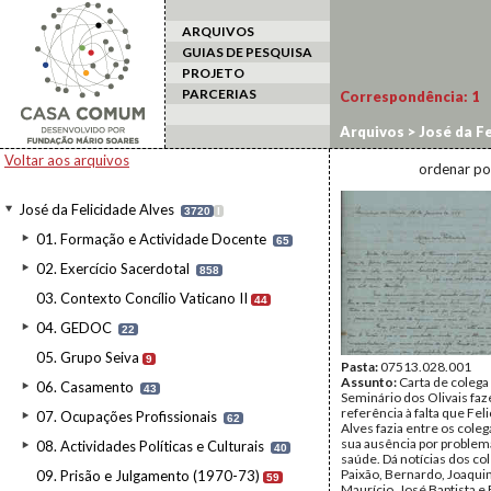
ARQUIVOS
GUIAS DE PESQUISA
PROJETO
PARCERIAS
Correspondência:
1
Arquivos
>
José da Fe
Voltar aos arquivos
ordenar po
José da Felicidade Alves
3720
I
01. Formação e Actividade Docente
65
02. Exercício Sacerdotal
858
03. Contexto Concílio Vaticano II
44
04. GEDOC
22
05. Grupo Seiva
9
Pasta:
07513.028.001
Assunto:
Carta de colega
06. Casamento
43
Seminário dos Olivais fa
referência à falta que Fel
07. Ocupações Profissionais
62
Alves fazia entre os coleg
sua ausência por problem
08. Actividades Políticas e Culturais
40
saúde. Dá notícias dos co
Paixão, Bernardo, Joaqui
09. Prisão e Julgamento (1970-73)
59
Maurício, José Baptista 