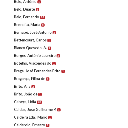
Belo, António
1
Belo, Duarte
1
Belo, Fernando
14
Benedita, Maria
9
Bernabé, José Antonio
2
Bettencourt, Carlos
1
Blanco Quevedo, A.
1
Borges, António Loureiro
3
Botelho, Viscondes do
1
Braga, José Fernandes Brito
1
Bragança, Filipa de
1
Brito, Ana
2
Brito, João de
1
Cabeça, Lídia
28
Caldas, José Guilherme P.
1
Caldeira Lda., Mário
1
Calderolo, Ernesto
1