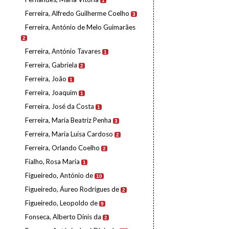
1
Ferreira, Alfredo Guilherme Coelho
3
Ferreira, António de Melo Guimarães
2
Ferreira, António Tavares
1
Ferreira, Gabriela
2
Ferreira, João
1
Ferreira, Joaquim
1
Ferreira, José da Costa
1
Ferreira, Maria Beatriz Penha
3
Ferreira, Maria Luísa Cardoso
2
Ferreira, Orlando Coelho
2
Fialho, Rosa Maria
1
Figueiredo, António de
10
Figueiredo, Áureo Rodrigues de
2
Figueiredo, Leopoldo de
9
Fonseca, Alberto Dinis da
2