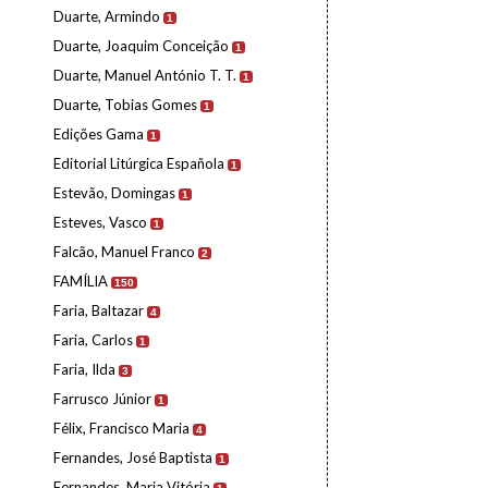
Duarte, Armindo
1
Duarte, Joaquim Conceição
1
Duarte, Manuel António T. T.
1
Duarte, Tobias Gomes
1
Edições Gama
1
Editorial Litúrgica Española
1
Estevão, Domingas
1
Esteves, Vasco
1
Falcão, Manuel Franco
2
FAMÍLIA
150
Faria, Baltazar
4
Faria, Carlos
1
Faria, Ilda
3
Farrusco Júnior
1
Félix, Francisco Maria
4
Fernandes, José Baptista
1
Fernandes, Maria Vitória