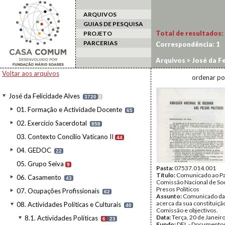
ARQUIVOS
GUIAS DE PESQUISA
Total de resultados:
PROJETO
PARCERIAS
Correspondência:
1
Arquivos
>
José da Fe
8.1.2. Comissão Naci
Voltar aos arquivos
ordenar po
José da Felicidade Alves
3720
I
01. Formação e Actividade Docente
65
02. Exercício Sacerdotal
858
03. Contexto Concílio Vaticano II
44
04. GEDOC
22
05. Grupo Seiva
9
Pasta:
07537.014.001
Título:
Comunicado ao Pa
06. Casamento
43
Comissão Nacional de So
Presos Políticos
07. Ocupações Profissionais
62
Assunto:
Comunicado d
acerca da sua constituiç
08. Actividades Políticas e Culturais
40
Comissão e objectivos.
Data:
Terça, 20 de Janeir
8.1. Actividades Políticas
6
23
Fundo:
DFL - Documentos