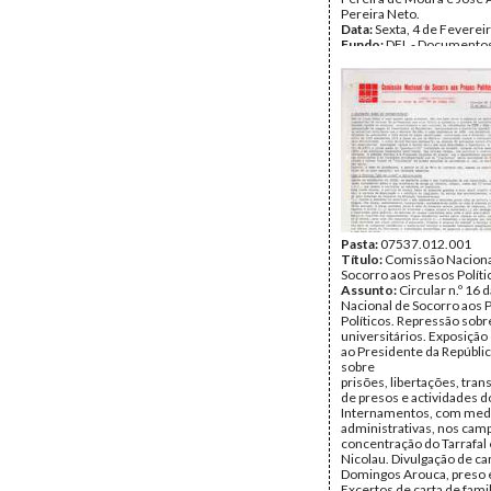
Pereira Neto.
Data:
Sexta, 4 de Feverei
Fundo:
DFL - Documentos
Alves
Tipo Documental:
Docum
Página(s):
6
Pasta:
07537.012.001
Título:
Comissão Naciona
Socorro aos Presos Políti
Assunto:
Circular n.º 16
Nacional de Socorro aos 
Políticos. Repressão sobr
universitários. Exposiçã
ao Presidente da Repúblic
sobre
prisões, libertações, tran
de presos e actividades do
Internamentos, com med
administrativas, nos cam
concentração do Tarrafal 
Nicolau. Divulgação de ca
Domingos Arouca, preso 
Excertos de carta de fami