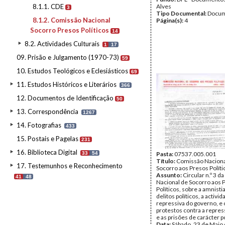
8.1.1. CDE
Alves
3
Tipo Documental:
Docum
8.1.2. Comissão Nacional
Página(s):
4
Socorro Presos Políticos
14
8.2. Actividades Culturais
1
17
09. Prisão e Julgamento (1970-73)
59
10. Estudos Teológicos e Eclesiásticos
69
11. Estudos Históricos e Literários
366
12. Documentos de Identificação
50
13. Correspondência
1267
14. Fotografias
433
15. Postais e Pagelas
231
16. Biblioteca Digital
33
54
Pasta:
07537.005.001
Título:
Comissão Naciona
17. Testemunhos e Reconhecimento
Socorro aos Presos Políti
Assunto:
Circular n.º 3 
41
48
Nacional de Socorro aos 
Políticos, sobre a amnistia
delitos políticos, a activi
repressiva do governo, e 
protestos contra a repress
e as prisões de carácter po
Data:
Sábado, 23 de Maio