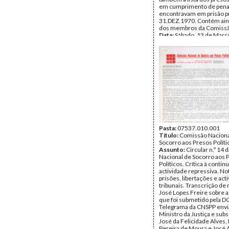
em cumprimento de pena
encontravam em prisão pr
31.DEZ.1970. Contém aind
dos membros da Comissã
Data:
Sábado, 13 de Març
Fundo:
DFL - Documentos
Alves
Tipo Documental:
Docum
Página(s):
4
Pasta:
07537.010.001
Título:
Comissão Naciona
Socorro aos Presos Políti
Assunto:
Circular n.º 14
Nacional de Socorro aos 
Políticos. Crítica à contin
actividade repressiva. No
prisões, libertações e act
tribunais. Transcrição de 
José Lopes Freire sobre a 
que foi submetido pela D
Telegrama da CNSPP envi
Ministro da Justiça e subs
José da Felicidade Alves,
Pereira de Moura e José