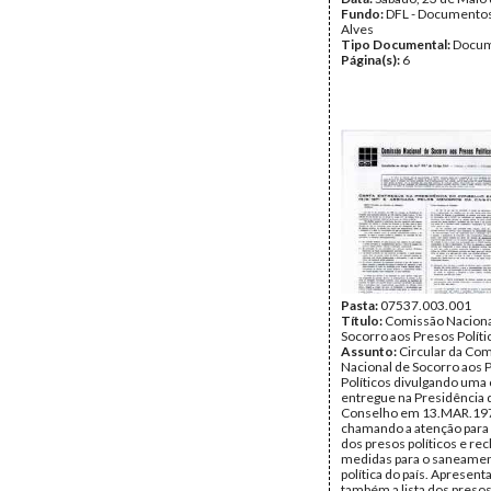
Fundo:
DFL - Documentos
Alves
Tipo Documental:
Docum
Página(s):
6
Pasta:
07537.003.001
Título:
Comissão Naciona
Socorro aos Presos Políti
Assunto:
Circular da Co
Nacional de Socorro aos 
Políticos divulgando uma 
entregue na Presidência 
Conselho em 13.MAR.19
chamando a atenção para 
dos presos políticos e r
medidas para o saneamen
política do país. Apresent
também a lista dos presos