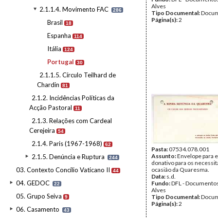
Alves
2.1.1.4. Movimento FAC
286
Tipo Documental:
Docum
Página(s):
2
Brasil
18
Espanha
114
Itália
124
Portugal
30
2.1.1.5. Círculo Teilhard de
Chardin
81
2.1.2. Incidências Políticas da
Acção Pastoral
11
2.1.3. Relações com Cardeal
Cerejeira
54
2.1.4. Paris (1967-1968)
62
Pasta:
07534.078.001
Assunto:
Envelope para 
2.1.5. Denúncia e Ruptura
244
donativo para os necessi
03. Contexto Concílio Vaticano II
ocasião da Quaresma.
44
Data:
s.d.
04. GEDOC
Fundo:
DFL - Documentos
22
Alves
05. Grupo Seiva
Tipo Documental:
Docum
9
Página(s):
2
06. Casamento
43