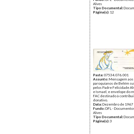
Alves
Tipo Documental:
Docum
Página(s):
12
Pasta:
07534.076.001
Assunto:
Mensagem aos
paroquianos de Belém su
pelos Padre Felicidade Al
e Ismael, e envelope do
FAC destinado à contribu
donativo.
Data:
Dezembro de 1967
Fundo:
DFL - Documentos
Alves
Tipo Documental:
Docum
Página(s):
3