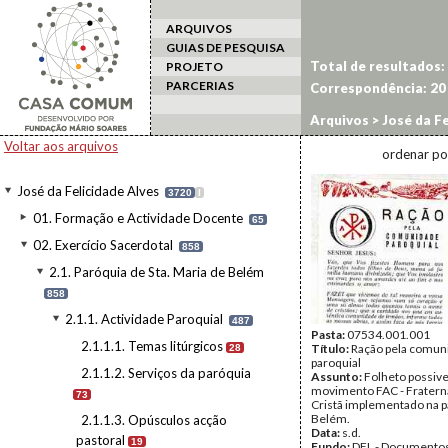
ARQUIVOS
GUIAS DE PESQUISA
Total de resultados:
PROJETO
PARCERIAS
Correspondência:
20
Arquivos
>
José da Fe
2.1.1. Actividade Par
Voltar aos arquivos
ordenar po
José da Felicidade Alves
3720
I
01. Formação e Actividade Docente
65
02. Exercício Sacerdotal
858
2.1. Paróquia de Sta. Maria de Belém
858
2.1.1. Actividade Paroquial
487
Pasta:
07534.001.001
2.1.1.1. Temas litúrgicos
Título:
Ração pela comun
28
paroquial
2.1.1.2. Serviços da paróquia
Assunto:
Folheto possiv
movimento FAC - Fratern
73
Cristã implementado na p
Belém.
2.1.1.3. Opúsculos acção
Data:
s.d.
pastoral
19
Fundo:
DFL - Documentos