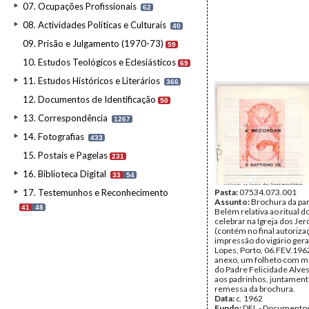
07. Ocupações Profissionais
62
08. Actividades Políticas e Culturais
40
09. Prisão e Julgamento (1970-73)
59
10. Estudos Teológicos e Eclesiásticos
69
11. Estudos Históricos e Literários
366
12. Documentos de Identificação
50
13. Correspondência
1267
14. Fotografias
433
15. Postais e Pagelas
231
16. Biblioteca Digital
33
54
17. Testemunhos e Reconhecimento
Pasta:
07534.073.001
Assunto:
Brochura da pa
41
48
Belém relativa ao ritual d
celebrar na Igreja dos Je
(contém no final autoriza
impressão do vigário gera
Lopes, Porto, 06.FEV.196
anexo, um folheto com 
do Padre Felicidade Alves 
aos padrinhos, juntamen
remessa da brochura.
Data:
c. 1962
Fundo:
DFL - Documentos