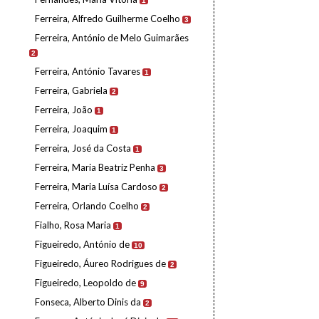
1
Ferreira, Alfredo Guilherme Coelho
3
Ferreira, António de Melo Guimarães
2
Ferreira, António Tavares
1
Ferreira, Gabriela
2
Ferreira, João
1
Ferreira, Joaquim
1
Ferreira, José da Costa
1
Ferreira, Maria Beatriz Penha
3
Ferreira, Maria Luísa Cardoso
2
Ferreira, Orlando Coelho
2
Fialho, Rosa Maria
1
Figueiredo, António de
10
Figueiredo, Áureo Rodrigues de
2
Figueiredo, Leopoldo de
9
Fonseca, Alberto Dinis da
2