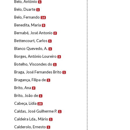
Belo, António
1
Belo, Duarte
1
Belo, Fernando
14
Benedita, Maria
9
Bernabé, José Antonio
2
Bettencourt, Carlos
1
Blanco Quevedo, A.
1
Borges, António Loureiro
3
Botelho, Viscondes do
1
Braga, José Fernandes Brito
1
Bragança, Filipa de
1
Brito, Ana
2
Brito, João de
1
Cabeça, Lídia
28
Caldas, José Guilherme P.
1
Caldeira Lda., Mário
1
Calderolo, Ernesto
1