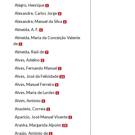
Alegro, Henrique
1
Alexandre, Carlos Jorge
2
Alexandre, Manuel da Silva
1
Almeida, A. F.
1
Almeida, Maria da Conceição Valente
de
1
Almeida, Raúl de
7
Alves, Adelino
3
Alves, Fernando Manuel
1
Alves, José da Felicidade
14
Alves, Manuel Ferreira
1
Alves, Maria de Lurdes
1
Alvim, António
1
Anacleto, Correia
1
Aparício, José Manuel Vicente
1
Aranha, Margarida Alpoim
29
Araújo, António de
1