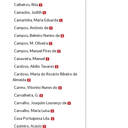
Calheiros, Rita
1
Camacho, Judith
1
Camarinha, Maria Eduarda
1
Campos, António de
1
Campos, Belmiro Narino de
4
Campos, M. Oliveira
1
Campos, Manuel Pires de
2
Canaveira, Manuel
1
Cardoso, Abílio Tavares
3
Cardoso, Maria do Rosário Ribeiro de
Almeida
2
Carmo, Vitorino Nunes do
2
Carvalheira, G.
2
Carvalho, Joaquim Lourenço de
1
Carvalho, Maria Luísa
1
Casa Portuguesa Lda.
3
Casimiro, Acácio
2