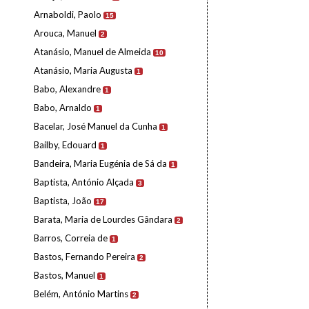
Arnaboldi, Paolo
15
Arouca, Manuel
2
Atanásio, Manuel de Almeida
10
Atanásio, Maria Augusta
1
Babo, Alexandre
1
Babo, Arnaldo
1
Bacelar, José Manuel da Cunha
1
Bailby, Edouard
1
Bandeira, Maria Eugénia de Sá da
1
Baptista, António Alçada
3
Baptista, João
17
Barata, Maria de Lourdes Gândara
2
Barros, Correia de
1
Bastos, Fernando Pereira
2
Bastos, Manuel
1
Belém, António Martins
2