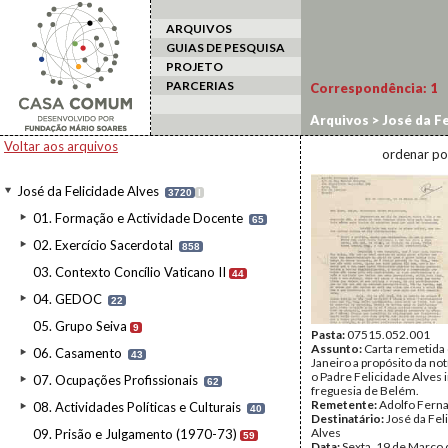
ARQUIVOS
GUIAS DE PESQUISA
PROJETO
PARCERIAS
Correspondência:
1
Arquivos
>
José da Fe
Voltar aos arquivos
ordenar po
José da Felicidade Alves
3720
I
01. Formação e Actividade Docente
65
02. Exercício Sacerdotal
858
03. Contexto Concílio Vaticano II
44
04. GEDOC
22
05. Grupo Seiva
9
Pasta:
07515.052.001
Assunto:
Carta remetida 
06. Casamento
43
Janeiro a propósito da not
o Padre Felicidade Alves ir
07. Ocupações Profissionais
62
freguesia de Belém.
Remetente:
Adolfo Fern
08. Actividades Políticas e Culturais
40
Destinatário:
José da Fel
Alves
09. Prisão e Julgamento (1970-73)
59
Data:
Sexta, 19 de Março