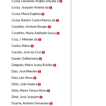
Costa, Fernando Virgílio d'Ayalla e
4
Costa, Joaquim Vicente da
1
Costa, Maria Eugénia
2
Costa, Ramiro Carlos Ramos da
1
Coutinho, António Borges
1
Coutinho, Maria Adelaide Sousa
1
Cruz, J. Mendes da
1
Cunha, Mário
1
Curado, José da Cruz
2
Daniel, Guilhermina
2
Delgado, Maria Joana Roldão
2
Dias, José Mendes
1
Dias, Luís Alves
2
Dinis, João Seabra
5
Dinis, Maria Teresa Alves
2
Diniz, José Joaquim
1
Duarte, António Fernandes
1