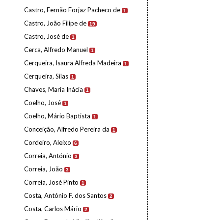
Castro, Fernão Forjaz Pacheco de
1
Castro, João Filipe de
19
Castro, José de
1
Cerca, Alfredo Manuel
1
Cerqueira, Isaura Alfreda Madeira
1
Cerqueira, Silas
1
Chaves, Maria Inácia
1
Coelho, José
1
Coelho, Mário Baptista
1
Conceição, Alfredo Pereira da
1
Cordeiro, Aleixo
6
Correia, António
3
Correia, João
3
Correia, José Pinto
1
Costa, António F. dos Santos
2
Costa, Carlos Mário
2