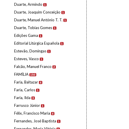
Duarte, Armindo
1
Duarte, Joaquim Conceição
1
Duarte, Manuel António T. T.
1
Duarte, Tobias Gomes
1
Edições Gama
1
Editorial Litúrgica Española
1
Estevão, Domingas
1
Esteves, Vasco
1
Falcão, Manuel Franco
2
FAMÍLIA
150
Faria, Baltazar
4
Faria, Carlos
1
Faria, Ilda
3
Farrusco Júnior
1
Félix, Francisco Maria
4
Fernandes, José Baptista
1
Fernandes, Maria Vitória