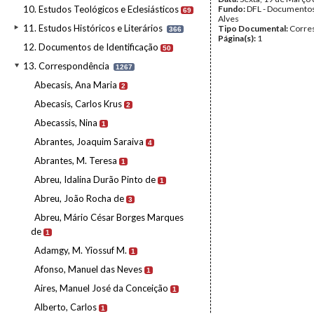
10. Estudos Teológicos e Eclesiásticos
Fundo:
DFL - Documentos
69
Alves
11. Estudos Históricos e Literários
Tipo Documental:
Corre
366
Página(s):
1
12. Documentos de Identificação
50
13. Correspondência
1267
Abecasis, Ana Maria
2
Abecasis, Carlos Krus
2
Abecassis, Nina
1
Abrantes, Joaquim Saraiva
4
Abrantes, M. Teresa
1
Abreu, Idalina Durão Pinto de
1
Abreu, João Rocha de
3
Abreu, Mário César Borges Marques
de
1
Adamgy, M. Yiossuf M.
1
Afonso, Manuel das Neves
1
Aires, Manuel José da Conceição
1
Alberto, Carlos
1