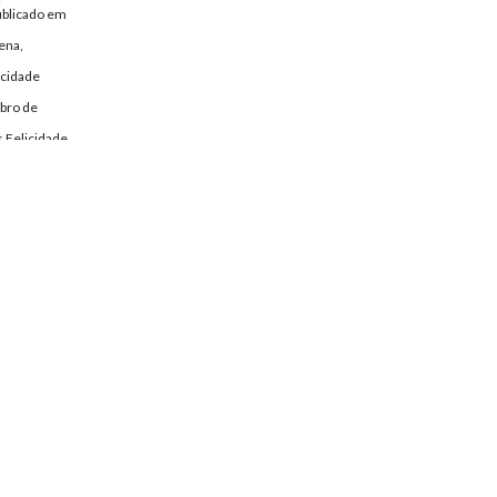
ublicado em
ena,
icidade
bro de
 Felicidade
spondencia