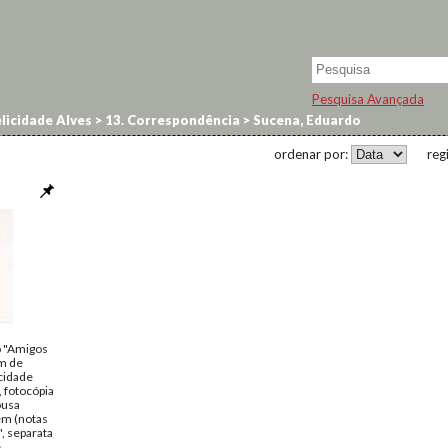
Pesquisa Avançada
licidade Alves
>
13. Correspondência
>
Sucena, Eduardo
ordenar por:
reg
o "Amigos
m de
cidade
 fotocópia
ousa
ém (notas
", separata
e