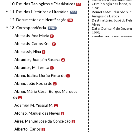
10. Estudos Teológicos e Eclesiásticos
Criminologia de Lisboa, p
69
1941.
11. Estudos Históricos e Literários
Remetente:
Eduardo Suc
366
Amigos de Lisboa
12. Documentos de Identificação
Destinatário:
José da Fel
50
Alves
13. Correspondência
Data:
Quinta, 9 de Dezem
1267
1993
Abecasis, Ana Maria
2
Fundo:
DFL - Documentos
Alves
Abecasis, Carlos Krus
2
Tipo Documental:
Corre
Página(s):
17
Abecassis, Nina
1
Abrantes, Joaquim Saraiva
4
Abrantes, M. Teresa
1
Abreu, Idalina Durão Pinto de
1
Abreu, João Rocha de
3
Abreu, Mário César Borges Marques
de
1
Adamgy, M. Yiossuf M.
1
Afonso, Manuel das Neves
1
Aires, Manuel José da Conceição
1
Alberto, Carlos
1