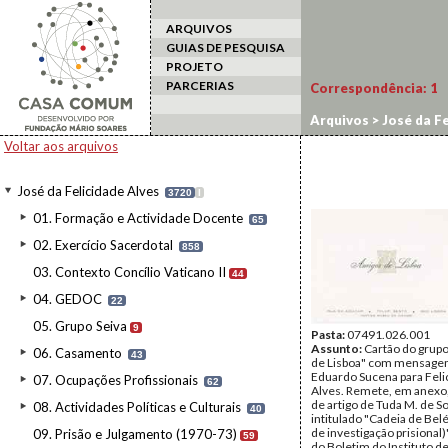
ARQUIVOS
GUIAS DE PESQUISA
PROJETO
PARCERIAS
Correspondência:
1
Arquivos
>
José da Fe
Voltar aos arquivos
José da Felicidade Alves
3720
I
01. Formação e Actividade Docente
65
02. Exercício Sacerdotal
858
03. Contexto Concílio Vaticano II
44
04. GEDOC
22
05. Grupo Seiva
9
Pasta:
07491.026.001
Assunto:
Cartão do grup
06. Casamento
43
de Lisboa" com mensage
Eduardo Sucena para Feli
07. Ocupações Profissionais
62
Alves. Remete, em anexo,
de artigo de Tuda M. de S
08. Actividades Políticas e Culturais
40
intitulado "Cadeia de Bel
de investigação prisional)
09. Prisão e Julgamento (1970-73)
59
do Boletim do Instituto d