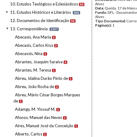
10. Estudos Teológicos e Eclesiásticos
Alves
69
Data:
Quinta, 17 de Maio
11. Estudos Históricos e Literários
Fundo:
DFL - Documentos
366
Alves
12. Documentos de Identificação
Tipo Documental:
Corre
50
Página(s):
1
13. Correspondência
1267
Abecasis, Ana Maria
2
Abecasis, Carlos Krus
2
Abecassis, Nina
1
Abrantes, Joaquim Saraiva
4
Abrantes, M. Teresa
1
Abreu, Idalina Durão Pinto de
1
Abreu, João Rocha de
3
Abreu, Mário César Borges Marques
de
1
Adamgy, M. Yiossuf M.
1
Afonso, Manuel das Neves
1
Aires, Manuel José da Conceição
1
Alberto, Carlos
1