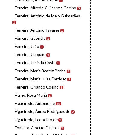
1
Ferreira, Alfredo Guilherme Coelho
3
Ferreira, António de Melo Guimarães
2
Ferreira, António Tavares
1
Ferreira, Gabriela
2
Ferreira, João
1
Ferreira, Joaquim
1
Ferreira, José da Costa
1
Ferreira, Maria Beatriz Penha
3
Ferreira, Maria Luísa Cardoso
2
Ferreira, Orlando Coelho
2
Fialho, Rosa Maria
1
Figueiredo, António de
10
Figueiredo, Áureo Rodrigues de
2
Figueiredo, Leopoldo de
9
Fonseca, Alberto Dinis da
2