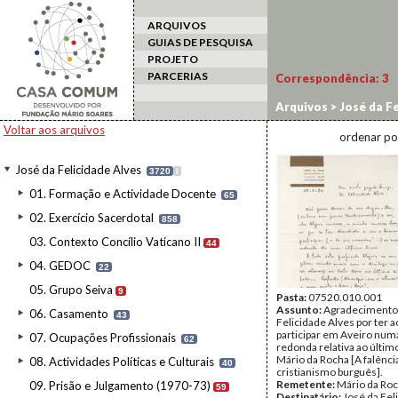
ARQUIVOS
GUIAS DE PESQUISA
PROJETO
PARCERIAS
Correspondência:
3
Arquivos
>
José da Fe
Voltar aos arquivos
ordenar po
José da Felicidade Alves
3720
I
01. Formação e Actividade Docente
65
02. Exercício Sacerdotal
858
03. Contexto Concílio Vaticano II
44
04. GEDOC
22
05. Grupo Seiva
9
Pasta:
07520.010.001
Assunto:
Agradecimento
06. Casamento
43
Felicidade Alves por ter a
participar em Aveiro nu
07. Ocupações Profissionais
62
redonda relativa ao último
Mário da Rocha [A falênci
08. Actividades Políticas e Culturais
40
cristianismo burguês].
Remetente:
Mário da Ro
09. Prisão e Julgamento (1970-73)
59
Destinatário:
José da Fel