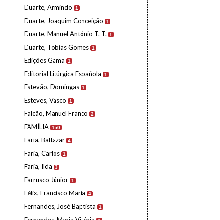
Duarte, Armindo
1
Duarte, Joaquim Conceição
1
Duarte, Manuel António T. T.
1
Duarte, Tobias Gomes
1
Edições Gama
1
Editorial Litúrgica Española
1
Estevão, Domingas
1
Esteves, Vasco
1
Falcão, Manuel Franco
2
FAMÍLIA
150
Faria, Baltazar
4
Faria, Carlos
1
Faria, Ilda
3
Farrusco Júnior
1
Félix, Francisco Maria
4
Fernandes, José Baptista
1
Fernandes, Maria Vitória