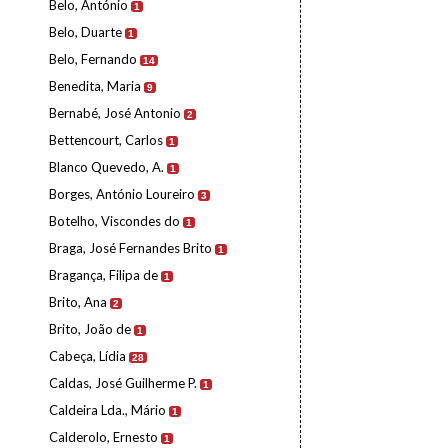
Belo, António
1
Belo, Duarte
1
Belo, Fernando
14
Benedita, Maria
9
Bernabé, José Antonio
2
Bettencourt, Carlos
1
Blanco Quevedo, A.
1
Borges, António Loureiro
3
Botelho, Viscondes do
1
Braga, José Fernandes Brito
1
Bragança, Filipa de
1
Brito, Ana
2
Brito, João de
1
Cabeça, Lídia
28
Caldas, José Guilherme P.
1
Caldeira Lda., Mário
1
Calderolo, Ernesto
1