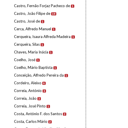
Castro, Fernão Forjaz Pacheco de
1
Castro, João Filipe de
19
Castro, José de
1
Cerca, Alfredo Manuel
1
Cerqueira, Isaura Alfreda Madeira
1
Cerqueira, Silas
1
Chaves, Maria Inácia
1
Coelho, José
1
Coelho, Mário Baptista
1
Conceição, Alfredo Pereira da
1
Cordeiro, Aleixo
6
Correia, António
3
Correia, João
3
Correia, José Pinto
1
Costa, António F. dos Santos
2
Costa, Carlos Mário
2