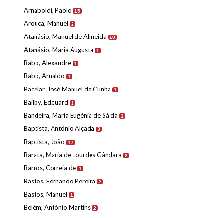
Arnaboldi, Paolo
15
Arouca, Manuel
2
Atanásio, Manuel de Almeida
10
Atanásio, Maria Augusta
1
Babo, Alexandre
1
Babo, Arnaldo
1
Bacelar, José Manuel da Cunha
1
Bailby, Edouard
1
Bandeira, Maria Eugénia de Sá da
1
Baptista, António Alçada
3
Baptista, João
17
Barata, Maria de Lourdes Gândara
2
Barros, Correia de
1
Bastos, Fernando Pereira
2
Bastos, Manuel
1
Belém, António Martins
2