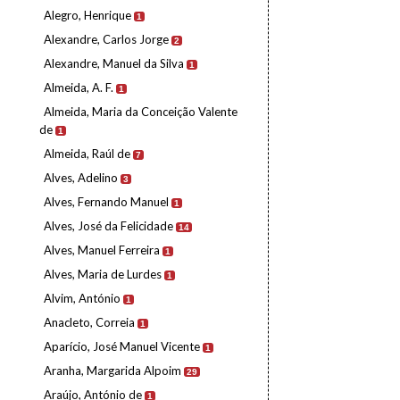
Alegro, Henrique
1
Alexandre, Carlos Jorge
2
Alexandre, Manuel da Silva
1
Almeida, A. F.
1
Almeida, Maria da Conceição Valente
de
1
Almeida, Raúl de
7
Alves, Adelino
3
Alves, Fernando Manuel
1
Alves, José da Felicidade
14
Alves, Manuel Ferreira
1
Alves, Maria de Lurdes
1
Alvim, António
1
Anacleto, Correia
1
Aparício, José Manuel Vicente
1
Aranha, Margarida Alpoim
29
Araújo, António de
1