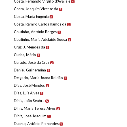
Costa, Fernando Virgílio d'Ayalla e
4
Costa, Joaquim Vicente da
1
Costa, Maria Eugénia
2
Costa, Ramiro Carlos Ramos da
1
Coutinho, António Borges
1
Coutinho, Maria Adelaide Sousa
1
Cruz, J. Mendes da
1
Cunha, Mário
1
Curado, José da Cruz
2
Daniel, Guilhermina
2
Delgado, Maria Joana Roldão
2
Dias, José Mendes
1
Dias, Luís Alves
2
Dinis, João Seabra
5
Dinis, Maria Teresa Alves
2
Diniz, José Joaquim
1
Duarte, António Fernandes
1