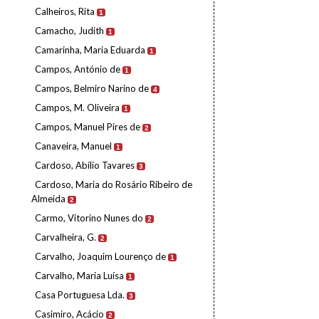
Calheiros, Rita
1
Camacho, Judith
1
Camarinha, Maria Eduarda
1
Campos, António de
1
Campos, Belmiro Narino de
4
Campos, M. Oliveira
1
Campos, Manuel Pires de
2
Canaveira, Manuel
1
Cardoso, Abílio Tavares
3
Cardoso, Maria do Rosário Ribeiro de
Almeida
2
Carmo, Vitorino Nunes do
2
Carvalheira, G.
2
Carvalho, Joaquim Lourenço de
1
Carvalho, Maria Luísa
1
Casa Portuguesa Lda.
3
Casimiro, Acácio
2