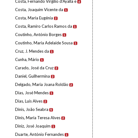
Costa, Fernando Virgílio d'Ayalla e
4
Costa, Joaquim Vicente da
1
Costa, Maria Eugénia
2
Costa, Ramiro Carlos Ramos da
1
Coutinho, António Borges
1
Coutinho, Maria Adelaide Sousa
1
Cruz, J. Mendes da
1
Cunha, Mário
1
Curado, José da Cruz
2
Daniel, Guilhermina
2
Delgado, Maria Joana Roldão
2
Dias, José Mendes
1
Dias, Luís Alves
2
Dinis, João Seabra
5
Dinis, Maria Teresa Alves
2
Diniz, José Joaquim
1
Duarte, António Fernandes
1