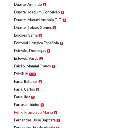
Duarte, Armindo
1
Duarte, Joaquim Conceição
1
Duarte, Manuel António T. T.
1
Duarte, Tobias Gomes
1
Edições Gama
1
Editorial Litúrgica Española
1
Estevão, Domingas
1
Esteves, Vasco
1
Falcão, Manuel Franco
2
FAMÍLIA
150
Faria, Baltazar
4
Faria, Carlos
1
Faria, Ilda
3
Farrusco Júnior
1
Félix, Francisco Maria
4
Fernandes, José Baptista
1
Fernandes, Maria Vitória