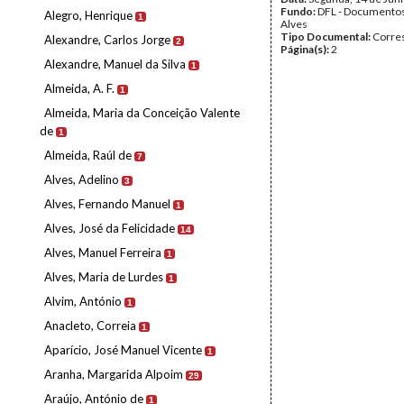
Fundo:
DFL - Documentos
Alegro, Henrique
1
Alves
Tipo Documental:
Corre
Alexandre, Carlos Jorge
2
Página(s):
2
Alexandre, Manuel da Silva
1
Almeida, A. F.
1
Almeida, Maria da Conceição Valente
de
1
Almeida, Raúl de
7
Alves, Adelino
3
Alves, Fernando Manuel
1
Alves, José da Felicidade
14
Alves, Manuel Ferreira
1
Alves, Maria de Lurdes
1
Alvim, António
1
Anacleto, Correia
1
Aparício, José Manuel Vicente
1
Aranha, Margarida Alpoim
29
Araújo, António de
1