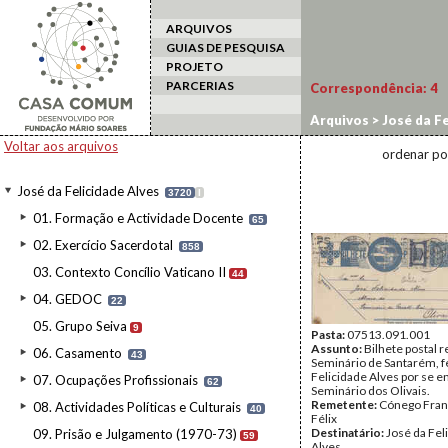
ARQUIVOS
GUIAS DE PESQUISA
PROJETO
PARCERIAS
Correspondência:
4
Arquivos
>
José da Fe
Voltar aos arquivos
ordenar po
José da Felicidade Alves
3720
I
01. Formação e Actividade Docente
65
02. Exercício Sacerdotal
858
03. Contexto Concílio Vaticano II
44
04. GEDOC
22
05. Grupo Seiva
9
Pasta:
07513.091.001
Assunto:
Bilhete postal 
06. Casamento
43
Seminário de Santarém, f
Felicidade Alves por se e
07. Ocupações Profissionais
62
Seminário dos Olivais.
Remetente:
Cónego Fran
08. Actividades Políticas e Culturais
40
Félix
Destinatário:
José da Fel
09. Prisão e Julgamento (1970-73)
59
Alves