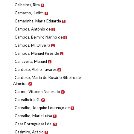
Calheiros, Rita
1
Camacho, Judith
1
Camarinha, Maria Eduarda
1
Campos, António de
1
Campos, Belmiro Narino de
4
Campos, M. Oliveira
1
Campos, Manuel Pires de
2
Canaveira, Manuel
1
Cardoso, Abílio Tavares
3
Cardoso, Maria do Rosário Ribeiro de
Almeida
2
Carmo, Vitorino Nunes do
2
Carvalheira, G.
2
Carvalho, Joaquim Lourenço de
1
Carvalho, Maria Luísa
1
Casa Portuguesa Lda.
3
Casimiro, Acácio
2