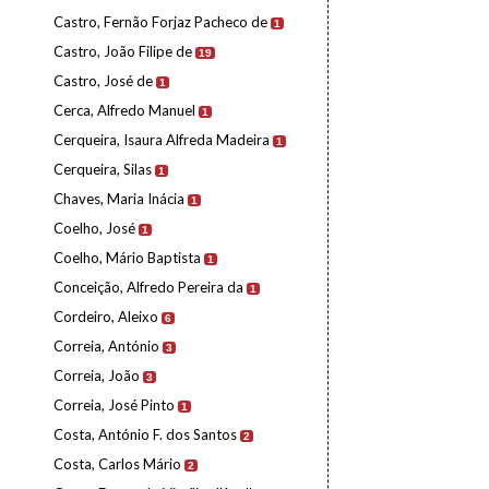
Castro, Fernão Forjaz Pacheco de
1
Castro, João Filipe de
19
Castro, José de
1
Cerca, Alfredo Manuel
1
Cerqueira, Isaura Alfreda Madeira
1
Cerqueira, Silas
1
Chaves, Maria Inácia
1
Coelho, José
1
Coelho, Mário Baptista
1
Conceição, Alfredo Pereira da
1
Cordeiro, Aleixo
6
Correia, António
3
Correia, João
3
Correia, José Pinto
1
Costa, António F. dos Santos
2
Costa, Carlos Mário
2