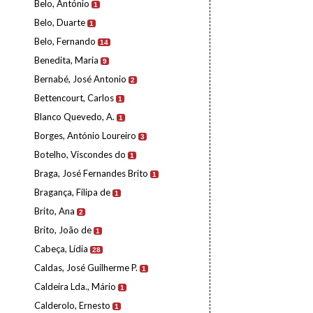
Belo, António
1
Belo, Duarte
1
Belo, Fernando
14
Benedita, Maria
9
Bernabé, José Antonio
2
Bettencourt, Carlos
1
Blanco Quevedo, A.
1
Borges, António Loureiro
3
Botelho, Viscondes do
1
Braga, José Fernandes Brito
1
Bragança, Filipa de
1
Brito, Ana
2
Brito, João de
1
Cabeça, Lídia
28
Caldas, José Guilherme P.
1
Caldeira Lda., Mário
1
Calderolo, Ernesto
1