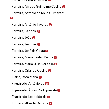
1
Ferreira, Alfredo Guilherme Coelho
3
Ferreira, António de Melo Guimarães
2
Ferreira, António Tavares
1
Ferreira, Gabriela
2
Ferreira, João
1
Ferreira, Joaquim
1
Ferreira, José da Costa
1
Ferreira, Maria Beatriz Penha
3
Ferreira, Maria Luísa Cardoso
2
Ferreira, Orlando Coelho
2
Fialho, Rosa Maria
1
Figueiredo, António de
10
Figueiredo, Áureo Rodrigues de
2
Figueiredo, Leopoldo de
9
Fonseca, Alberto Dinis da
2