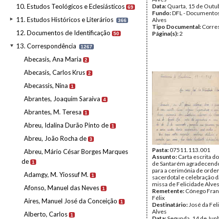
10. Estudos Teológicos e Eclesiásticos
Data:
Quarta, 15 de Outu
69
Fundo:
DFL - Documentos
11. Estudos Históricos e Literários
Alves
366
Tipo Documental:
Corre
12. Documentos de Identificação
Página(s):
2
50
13. Correspondência
1267
Abecasis, Ana Maria
2
Abecasis, Carlos Krus
2
Abecassis, Nina
1
Abrantes, Joaquim Saraiva
4
Abrantes, M. Teresa
1
Abreu, Idalina Durão Pinto de
1
Abreu, João Rocha de
3
Pasta:
07511.113.001
Abreu, Mário César Borges Marques
Assunto:
Carta escrita d
de
1
de Santarém agradecendo
para a cerimónia de orde
Adamgy, M. Yiossuf M.
1
sacerdotal e celebração d
missa de Felicidade Alves
Afonso, Manuel das Neves
1
Remetente:
Cónego Fran
Félix
Aires, Manuel José da Conceição
1
Destinatário:
José da Fel
Alves
Alberto, Carlos
1
Data:
Segunda, 14 de Jun