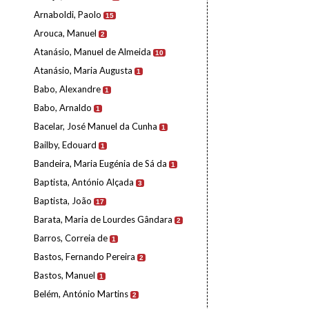
Arnaboldi, Paolo
15
Arouca, Manuel
2
Atanásio, Manuel de Almeida
10
Atanásio, Maria Augusta
1
Babo, Alexandre
1
Babo, Arnaldo
1
Bacelar, José Manuel da Cunha
1
Bailby, Edouard
1
Bandeira, Maria Eugénia de Sá da
1
Baptista, António Alçada
3
Baptista, João
17
Barata, Maria de Lourdes Gândara
2
Barros, Correia de
1
Bastos, Fernando Pereira
2
Bastos, Manuel
1
Belém, António Martins
2