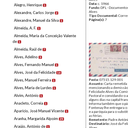
Data:
c. 1966
Alegro, Henrique
1
Fundo:
DFL - Documentos
Alves
Alexandre, Carlos Jorge
2
Tipo Documental:
Corre
Página(s):
7
Alexandre, Manuel da Silva
1
Almeida, A. F.
1
Almeida, Maria da Conceição Valente
de
1
Almeida, Raúl de
7
Alves, Adelino
3
Alves, Fernando Manuel
1
Alves, José da Felicidade
14
Pasta:
07515.129.001
Alves, Manuel Ferreira
1
Assunto:
Carta remetida 
Alves, Maria de Lurdes
mencionando a demissão
1
Felicidade Alves da Comi
Alvim, António
Pastoral e convidando-o a
1
alguns dias na capital fran
Anacleto, Correia
Informa também que o pá
1
Fontenay lhe entregara o 
Aparício, José Manuel Vicente
e a paróquia para o substi
1
as férias.
Aranha, Margarida Alpoim
29
Remetente:
Padre Antón
Destinatário:
José da Fel
Araújo, António de
1
Alves