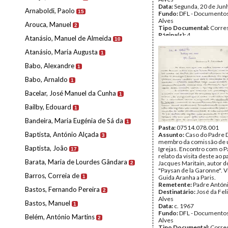
Data:
Segunda, 20 de Jun
Arnaboldi, Paolo
15
Fundo:
DFL - Documentos
Alves
Arouca, Manuel
2
Tipo Documental:
Corre
Página(s):
4
Atanásio, Manuel de Almeida
10
Atanásio, Maria Augusta
1
Babo, Alexandre
1
Babo, Arnaldo
1
Bacelar, José Manuel da Cunha
1
Bailby, Edouard
1
Bandeira, Maria Eugénia de Sá da
1
Pasta:
07514.078.001
Baptista, António Alçada
Assunto:
Caso do Padre D
3
membro da comissão de 
Baptista, João
Igrejas. Encontro com o P
17
relato da visita deste ao 
Barata, Maria de Lourdes Gândara
Jacques Maritain, autor do
2
"Paysan de la Garonne". V
Barros, Correia de
1
Guida Aranha a Paris.
Remetente:
Padre Antón
Bastos, Fernando Pereira
2
Destinatário:
José da Fel
Alves
Bastos, Manuel
1
Data:
c. 1967
Fundo:
DFL - Documentos
Belém, António Martins
2
Alves
Tipo Documental:
Corre