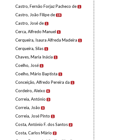
Castro, Fernão Forjaz Pacheco de
1
Castro, João Filipe de
19
Castro, José de
1
Cerca, Alfredo Manuel
1
Cerqueira, Isaura Alfreda Madeira
1
Cerqueira, Silas
1
Chaves, Maria Inácia
1
Coelho, José
1
Coelho, Mário Baptista
1
Conceição, Alfredo Pereira da
1
Cordeiro, Aleixo
6
Correia, António
3
Correia, João
3
Correia, José Pinto
1
Costa, António F. dos Santos
2
Costa, Carlos Mário
2