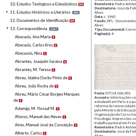
10. Estudos Teológicos e Eclesiásticos
Remetente:
Padre Antón
69
Destinatário:
José da Fel
11. Estudos Históricos e Literários
Alves
366
Data:
c. 1965
12. Documentos de Identificação
Fundo:
DFL - Documentos
50
Alves
13. Correspondência
Tipo Documental:
Corre
1267
Página(s):
4
Abecasis, Ana Maria
2
Abecasis, Carlos Krus
2
Abecassis, Nina
1
Abrantes, Joaquim Saraiva
4
Abrantes, M. Teresa
1
Abreu, Idalina Durão Pinto de
1
Abreu, João Rocha de
3
Pasta:
07514.106.001
Abreu, Mário César Borges Marques
Assunto:
Informações sob
de
1
estudantil em Paris e a q
reforma da Universidade
Adamgy, M. Yiossuf M.
1
pelo Ministro da Educaçã
Organização do Curso Ge
Afonso, Manuel das Neves
1
Psicologia. Impressões s
trabalho pastoral em Fran
Aires, Manuel José da Conceição
1
Remetente:
Padre Antón
Destinatário:
José da Fel
Alberto, Carlos
1
Alves