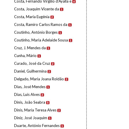
Costa, Fernando Virgílio d'Ayalla e
4
Costa, Joaquim Vicente da
1
Costa, Maria Eugénia
2
Costa, Ramiro Carlos Ramos da
1
Coutinho, António Borges
1
Coutinho, Maria Adelaide Sousa
1
Cruz, J. Mendes da
1
Cunha, Mário
1
Curado, José da Cruz
2
Daniel, Guilhermina
2
Delgado, Maria Joana Roldão
2
Dias, José Mendes
1
Dias, Luís Alves
2
Dinis, João Seabra
5
Dinis, Maria Teresa Alves
2
Diniz, José Joaquim
1
Duarte, António Fernandes
1