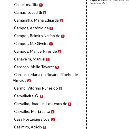
Página(s):
2
Calheiros, Rita
1
Camacho, Judith
1
Camarinha, Maria Eduarda
1
Campos, António de
1
Campos, Belmiro Narino de
4
Campos, M. Oliveira
1
Campos, Manuel Pires de
2
Canaveira, Manuel
1
Cardoso, Abílio Tavares
3
Cardoso, Maria do Rosário Ribeiro de
Almeida
2
Carmo, Vitorino Nunes do
2
Carvalheira, G.
2
Carvalho, Joaquim Lourenço de
1
Carvalho, Maria Luísa
1
Casa Portuguesa Lda.
3
Casimiro, Acácio
2