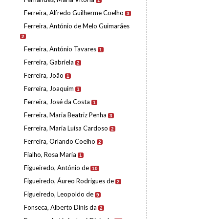
1
Ferreira, Alfredo Guilherme Coelho
3
Ferreira, António de Melo Guimarães
2
Ferreira, António Tavares
1
Ferreira, Gabriela
2
Ferreira, João
1
Ferreira, Joaquim
1
Ferreira, José da Costa
1
Ferreira, Maria Beatriz Penha
3
Ferreira, Maria Luísa Cardoso
2
Ferreira, Orlando Coelho
2
Fialho, Rosa Maria
1
Figueiredo, António de
10
Figueiredo, Áureo Rodrigues de
2
Figueiredo, Leopoldo de
9
Fonseca, Alberto Dinis da
2