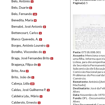
Belo, António
1
Página(s):
5
Belo, Duarte
1
Belo, Fernando
14
Benedita, Maria
9
Bernabé, José Antonio
2
Bettencourt, Carlos
1
Blanco Quevedo, A.
1
Borges, António Loureiro
3
Botelho, Viscondes do
Pasta:
07518.008.001
1
Assunto:
Menciona o na
Braga, José Fernandes Brito
uma filha. Informa que iri
1
Lisboa, para desempenhar
Bragança, Filipa de
1
de Secretário Permanent
Subcomissão de Educaçã
Brito, Ana
2
Comissão Nacional para o
Problemas do Pessoal da
Brito, João de
1
Comércio.
Remetente:
António [Ant
Cabeça, Lídia
28
Machado]
Destinatário:
José da Fel
Caldas, José Guilherme P.
1
Alves
Data:
Novembro de 1970
Caldeira Lda., Mário
1
Fundo:
DFL - Documentos
Alves
Calderolo, Ernesto
1
Tipo Documental:
Corre