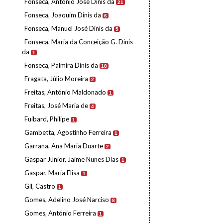
Fonseca, António José Dinis da
21
Fonseca, Joaquim Dinis da
6
Fonseca, Manuel José Dinis da
5
Fonseca, Maria da Conceição G. Dinis
da
1
Fonseca, Palmira Dinis da
18
Fragata, Júlio Moreira
2
Freitas, António Maldonado
1
Freitas, José Maria de
4
Fuibard, Philipe
1
Gambetta, Agostinho Ferreira
1
Garrana, Ana Maria Duarte
2
Gaspar Júnior, Jaime Nunes Dias
1
Gaspar, Maria Elisa
1
Gil, Castro
1
Gomes, Adelino José Narciso
8
Gomes, António Ferreira
1