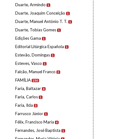
Duarte, Armindo
1
Duarte, Joaquim Conceição
1
Duarte, Manuel António T. T.
1
Duarte, Tobias Gomes
1
Edições Gama
1
Editorial Litúrgica Española
1
Estevão, Domingas
1
Esteves, Vasco
1
Falcão, Manuel Franco
2
FAMÍLIA
150
Faria, Baltazar
4
Faria, Carlos
1
Faria, Ilda
3
Farrusco Júnior
1
Félix, Francisco Maria
4
Fernandes, José Baptista
1
Fernandes, Maria Vitória