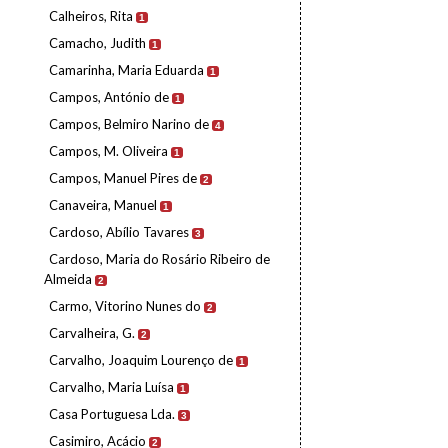
Calheiros, Rita
1
Camacho, Judith
1
Camarinha, Maria Eduarda
1
Campos, António de
1
Campos, Belmiro Narino de
4
Campos, M. Oliveira
1
Campos, Manuel Pires de
2
Canaveira, Manuel
1
Cardoso, Abílio Tavares
3
Cardoso, Maria do Rosário Ribeiro de
Almeida
2
Carmo, Vitorino Nunes do
2
Carvalheira, G.
2
Carvalho, Joaquim Lourenço de
1
Carvalho, Maria Luísa
1
Casa Portuguesa Lda.
3
Casimiro, Acácio
2