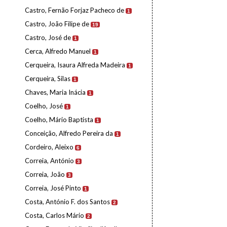
Castro, Fernão Forjaz Pacheco de
1
Castro, João Filipe de
19
Castro, José de
1
Cerca, Alfredo Manuel
1
Cerqueira, Isaura Alfreda Madeira
1
Cerqueira, Silas
1
Chaves, Maria Inácia
1
Coelho, José
1
Coelho, Mário Baptista
1
Conceição, Alfredo Pereira da
1
Cordeiro, Aleixo
6
Correia, António
3
Correia, João
3
Correia, José Pinto
1
Costa, António F. dos Santos
2
Costa, Carlos Mário
2