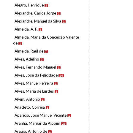
Alegro, Henrique
1
Alexandre, Carlos Jorge
2
Alexandre, Manuel da Silva
1
Almeida, A. F.
1
Almeida, Maria da Conceição Valente
de
1
Almeida, Raúl de
7
Alves, Adelino
3
Alves, Fernando Manuel
1
Alves, José da Felicidade
14
Alves, Manuel Ferreira
1
Alves, Maria de Lurdes
1
Alvim, António
1
Anacleto, Correia
1
Aparício, José Manuel Vicente
1
Aranha, Margarida Alpoim
29
Araújo, António de
1