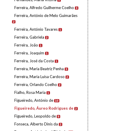
1
Ferreira, Alfredo Guilherme Coelho
3
Ferreira, António de Melo Guimarães
2
Ferreira, António Tavares
1
Ferreira, Gabriela
2
Ferreira, João
1
Ferreira, Joaquim
1
Ferreira, José da Costa
1
Ferreira, Maria Beatriz Penha
3
Ferreira, Maria Luísa Cardoso
2
Ferreira, Orlando Coelho
2
Fialho, Rosa Maria
1
Figueiredo, António de
10
Figueiredo, Áureo Rodrigues de
2
Figueiredo, Leopoldo de
9
Fonseca, Alberto Dinis da
2