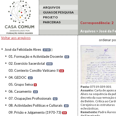
ARQUIVOS
GUIAS DE PESQUISA
PROJETO
PARCERIAS
Correspondência:
2
Arquivos
>
José da Fe
Voltar aos arquivos
ordenar po
José da Felicidade Alves
3720
I
01. Formação e Actividade Docente
65
02. Exercício Sacerdotal
858
03. Contexto Concílio Vaticano II
44
04. GEDOC
22
05. Grupo Seiva
9
Pasta:
07519.039.001
Assunto:
Carta de apoio 
06. Casamento
43
Alves na sequência da pu
decreto da sua remoção 
07. Ocupações Profissionais
62
de Belém. Crítica ao Card
Cerejeira e às estruturas
08. Actividades Políticas e Culturais
40
eclesiásticas.
Remetente:
Padre Áureo
09. Prisão e Julgamento (1970-73)
59
de Figueiredo