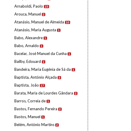
Arnaboldi, Paolo
15
Arouca, Manuel
2
Atanásio, Manuel de Almeida
10
Atanásio, Maria Augusta
1
Babo, Alexandre
1
Babo, Arnaldo
1
Bacelar, José Manuel da Cunha
1
Bailby, Edouard
1
Bandeira, Maria Eugénia de Sá da
1
Baptista, António Alçada
3
Baptista, João
17
Barata, Maria de Lourdes Gândara
2
Barros, Correia de
1
Bastos, Fernando Pereira
2
Bastos, Manuel
1
Belém, António Martins
2