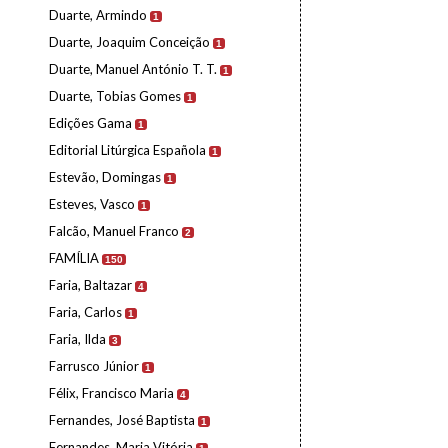
Duarte, Armindo
1
Duarte, Joaquim Conceição
1
Duarte, Manuel António T. T.
1
Duarte, Tobias Gomes
1
Edições Gama
1
Editorial Litúrgica Española
1
Estevão, Domingas
1
Esteves, Vasco
1
Falcão, Manuel Franco
2
FAMÍLIA
150
Faria, Baltazar
4
Faria, Carlos
1
Faria, Ilda
3
Farrusco Júnior
1
Félix, Francisco Maria
4
Fernandes, José Baptista
1
Fernandes, Maria Vitória