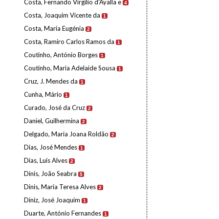
Costa, Fernando Virgílio d'Ayalla e
4
Costa, Joaquim Vicente da
1
Costa, Maria Eugénia
2
Costa, Ramiro Carlos Ramos da
1
Coutinho, António Borges
1
Coutinho, Maria Adelaide Sousa
1
Cruz, J. Mendes da
1
Cunha, Mário
1
Curado, José da Cruz
2
Daniel, Guilhermina
2
Delgado, Maria Joana Roldão
2
Dias, José Mendes
1
Dias, Luís Alves
2
Dinis, João Seabra
5
Dinis, Maria Teresa Alves
2
Diniz, José Joaquim
1
Duarte, António Fernandes
1