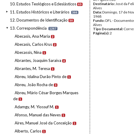
10. Estudos Teológicos e Eclesiásticos
Destinatário:
José da Fel
69
Alves
11. Estudos Históricos e Literários
Data:
Domingo, 17 de No
366
1968
12. Documentos de Identificação
Fundo:
DFL - Documentos
50
Alves
13. Correspondência
Tipo Documental:
Corre
1267
Página(s):
2
Abecasis, Ana Maria
2
Abecasis, Carlos Krus
2
Abecassis, Nina
1
Abrantes, Joaquim Saraiva
4
Abrantes, M. Teresa
1
Abreu, Idalina Durão Pinto de
1
Abreu, João Rocha de
3
Abreu, Mário César Borges Marques
de
1
Adamgy, M. Yiossuf M.
1
Afonso, Manuel das Neves
1
Aires, Manuel José da Conceição
1
Alberto, Carlos
1