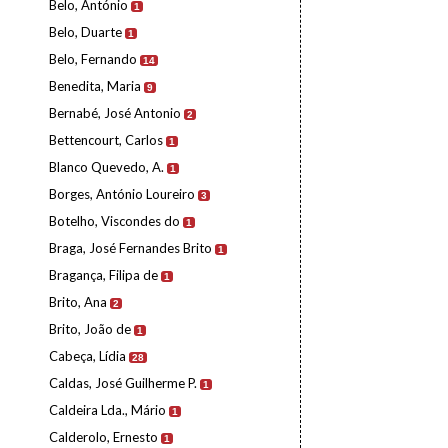
Belo, António
1
Belo, Duarte
1
Belo, Fernando
14
Benedita, Maria
9
Bernabé, José Antonio
2
Bettencourt, Carlos
1
Blanco Quevedo, A.
1
Borges, António Loureiro
3
Botelho, Viscondes do
1
Braga, José Fernandes Brito
1
Bragança, Filipa de
1
Brito, Ana
2
Brito, João de
1
Cabeça, Lídia
28
Caldas, José Guilherme P.
1
Caldeira Lda., Mário
1
Calderolo, Ernesto
1