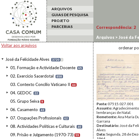
ARQUIVOS
GUIAS DE PESQUISA
PROJETO
PARCERIAS
Correspondência:
2
Arquivos
>
José da Fe
Voltar aos arquivos
ordenar po
José da Felicidade Alves
3720
I
01. Formação e Actividade Docente
65
02. Exercício Sacerdotal
858
03. Contexto Concílio Vaticano II
44
04. GEDOC
22
05. Grupo Seiva
9
Pasta:
07515.027.001
Assunto:
Agradecimento
06. Casamento
43
lembranças de Natal.
Remetente:
Ana Maria D
07. Ocupações Profissionais
62
Garrana
Destinatário:
José da Fel
08. Actividades Políticas e Culturais
40
Alves
Data:
Segunda, 28 de De
09. Prisão e Julgamento (1970-73)
59
1964