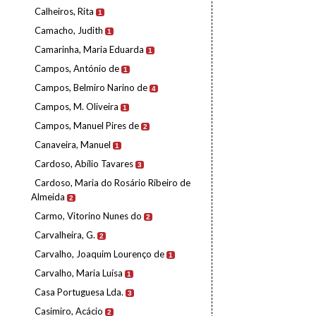
Calheiros, Rita
1
Camacho, Judith
1
Camarinha, Maria Eduarda
1
Campos, António de
1
Campos, Belmiro Narino de
4
Campos, M. Oliveira
1
Campos, Manuel Pires de
2
Canaveira, Manuel
1
Cardoso, Abílio Tavares
3
Cardoso, Maria do Rosário Ribeiro de
Almeida
2
Carmo, Vitorino Nunes do
2
Carvalheira, G.
2
Carvalho, Joaquim Lourenço de
1
Carvalho, Maria Luísa
1
Casa Portuguesa Lda.
3
Casimiro, Acácio
2