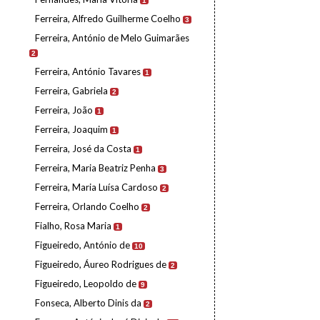
1
Ferreira, Alfredo Guilherme Coelho
3
Ferreira, António de Melo Guimarães
2
Ferreira, António Tavares
1
Ferreira, Gabriela
2
Ferreira, João
1
Ferreira, Joaquim
1
Ferreira, José da Costa
1
Ferreira, Maria Beatriz Penha
3
Ferreira, Maria Luísa Cardoso
2
Ferreira, Orlando Coelho
2
Fialho, Rosa Maria
1
Figueiredo, António de
10
Figueiredo, Áureo Rodrigues de
2
Figueiredo, Leopoldo de
9
Fonseca, Alberto Dinis da
2