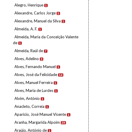
Alegro, Henrique
1
Alexandre, Carlos Jorge
2
Alexandre, Manuel da Silva
1
Almeida, A. F.
1
Almeida, Maria da Conceição Valente
de
1
Almeida, Raúl de
7
Alves, Adelino
3
Alves, Fernando Manuel
1
Alves, José da Felicidade
14
Alves, Manuel Ferreira
1
Alves, Maria de Lurdes
1
Alvim, António
1
Anacleto, Correia
1
Aparício, José Manuel Vicente
1
Aranha, Margarida Alpoim
29
Araújo, António de
1