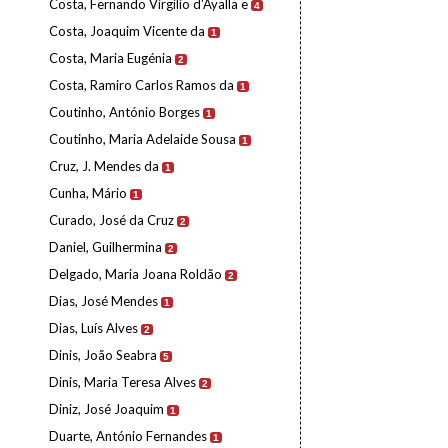
Costa, Fernando Virgílio d'Ayalla e
4
Costa, Joaquim Vicente da
1
Costa, Maria Eugénia
2
Costa, Ramiro Carlos Ramos da
1
Coutinho, António Borges
1
Coutinho, Maria Adelaide Sousa
1
Cruz, J. Mendes da
1
Cunha, Mário
1
Curado, José da Cruz
2
Daniel, Guilhermina
2
Delgado, Maria Joana Roldão
2
Dias, José Mendes
1
Dias, Luís Alves
2
Dinis, João Seabra
5
Dinis, Maria Teresa Alves
2
Diniz, José Joaquim
1
Duarte, António Fernandes
1