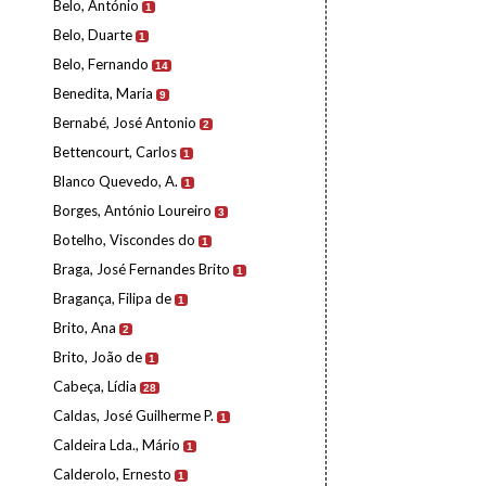
Belo, António
1
Belo, Duarte
1
Belo, Fernando
14
Benedita, Maria
9
Bernabé, José Antonio
2
Bettencourt, Carlos
1
Blanco Quevedo, A.
1
Borges, António Loureiro
3
Botelho, Viscondes do
1
Braga, José Fernandes Brito
1
Bragança, Filipa de
1
Brito, Ana
2
Brito, João de
1
Cabeça, Lídia
28
Caldas, José Guilherme P.
1
Caldeira Lda., Mário
1
Calderolo, Ernesto
1