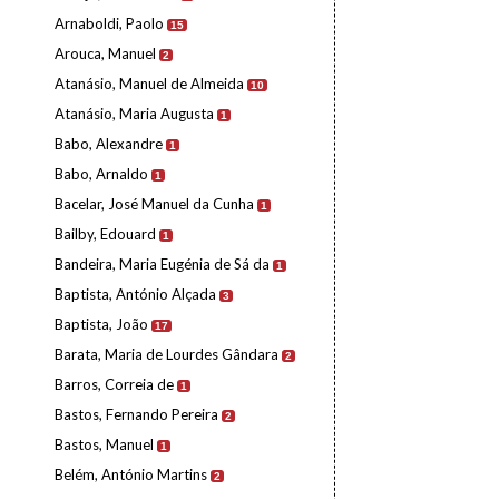
Arnaboldi, Paolo
15
Arouca, Manuel
2
Atanásio, Manuel de Almeida
10
Atanásio, Maria Augusta
1
Babo, Alexandre
1
Babo, Arnaldo
1
Bacelar, José Manuel da Cunha
1
Bailby, Edouard
1
Bandeira, Maria Eugénia de Sá da
1
Baptista, António Alçada
3
Baptista, João
17
Barata, Maria de Lourdes Gândara
2
Barros, Correia de
1
Bastos, Fernando Pereira
2
Bastos, Manuel
1
Belém, António Martins
2