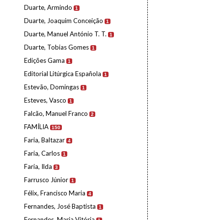
Duarte, Armindo
1
Duarte, Joaquim Conceição
1
Duarte, Manuel António T. T.
1
Duarte, Tobias Gomes
1
Edições Gama
1
Editorial Litúrgica Española
1
Estevão, Domingas
1
Esteves, Vasco
1
Falcão, Manuel Franco
2
FAMÍLIA
150
Faria, Baltazar
4
Faria, Carlos
1
Faria, Ilda
3
Farrusco Júnior
1
Félix, Francisco Maria
4
Fernandes, José Baptista
1
Fernandes, Maria Vitória