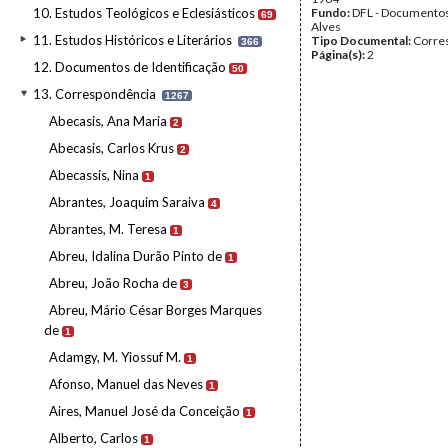
10. Estudos Teológicos e Eclesiásticos
Fundo:
DFL - Documentos
69
Alves
11. Estudos Históricos e Literários
Tipo Documental:
Corre
366
Página(s):
2
12. Documentos de Identificação
50
13. Correspondência
1267
Abecasis, Ana Maria
2
Abecasis, Carlos Krus
2
Abecassis, Nina
1
Abrantes, Joaquim Saraiva
4
Abrantes, M. Teresa
1
Abreu, Idalina Durão Pinto de
1
Abreu, João Rocha de
3
Abreu, Mário César Borges Marques
de
1
Adamgy, M. Yiossuf M.
1
Afonso, Manuel das Neves
1
Aires, Manuel José da Conceição
1
Alberto, Carlos
1