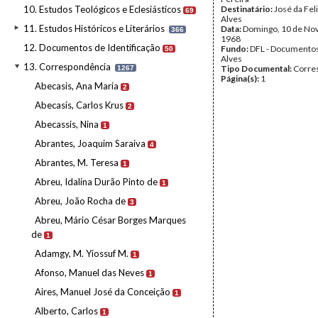
10. Estudos Teológicos e Eclesiásticos
Destinatário:
José da Fel
69
Alves
11. Estudos Históricos e Literários
Data:
Domingo, 10 de No
366
1968
12. Documentos de Identificação
Fundo:
DFL - Documentos
50
Alves
13. Correspondência
Tipo Documental:
Corre
1267
Página(s):
1
Abecasis, Ana Maria
2
Abecasis, Carlos Krus
2
Abecassis, Nina
1
Abrantes, Joaquim Saraiva
4
Abrantes, M. Teresa
1
Abreu, Idalina Durão Pinto de
1
Abreu, João Rocha de
3
Abreu, Mário César Borges Marques
de
1
Adamgy, M. Yiossuf M.
1
Afonso, Manuel das Neves
1
Aires, Manuel José da Conceição
1
Alberto, Carlos
1