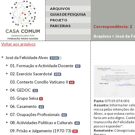
ARQUIVOS
GUIAS DE PESQUISA
PROJETO
PARCERIAS
Correspondência:
2
Arquivos
>
José da Fe
Voltar aos arquivos
José da Felicidade Alves
3720
I
01. Formação e Actividade Docente
65
02. Exercício Sacerdotal
858
03. Contexto Concílio Vaticano II
44
04. GEDOC
22
05. Grupo Seiva
9
Pasta:
07519.074.001
Assunto:
Informa ter cel
06. Casamento
43
missa pelas intenções de
Alves, e que estava certo
07. Ocupações Profissionais
62
faria um acto digno. Con
manuscrita de Felicidade
08. Actividades Políticas e Culturais
40
posso responder".
Remetente:
Cónego Isaía
09. Prisão e Julgamento (1970-73)
59
Pereira