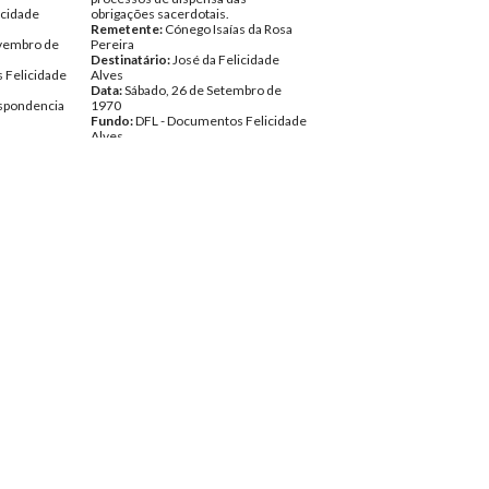
icidade
obrigações sacerdotais.
Remetente:
Cónego Isaías da Rosa
vembro de
Pereira
Destinatário:
José da Felicidade
 Felicidade
Alves
Data:
Sábado, 26 de Setembro de
spondencia
1970
Fundo:
DFL - Documentos Felicidade
Alves
Tipo Documental:
Correspondencia
Página(s):
2