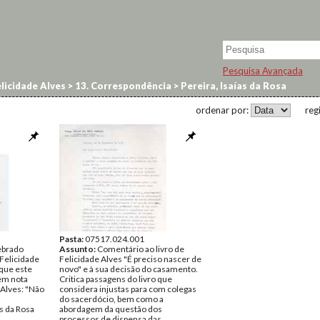
Pesquisa Avançada
licidade Alves
>
13. Correspondência
>
Pereira, Isaías da Rosa
ordenar por:
reg
Pasta:
07517.024.001
ebrado
Assunto:
Comentário ao livro de
 Felicidade
Felicidade Alves "É preciso nascer de
 que este
novo" e à sua decisão do casamento.
tém nota
Critica passagens do livro que
 Alves: "Não
considera injustas para com colegas
do sacerdócio, bem como a
s da Rosa
abordagem da questão dos
processos de dispensa das