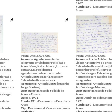
1967
Fundo:
DFL - Documentos 
Alves
Tipo Documental:
Corres
Página(s):
2
Pasta:
07518.075.001
Pasta:
07518.078.001
ebido a
Assunto:
Agradecimento de
Assunto:
Ida de António Jo
 por
telegrama enviado por Felicidade
Lisboa na tentativa de enco
o as
Alves. Menção à colaboração deste
Felicidade Alves e Nuno [
s e outra
com a CDE. Pedido para
Teotónio Pereira]. Regress
o do
agendamento de encontro de
António Jorge a Estrasburg
riarcado
António Jorge e Maria José com
nomeação para capelão do
aróquia de
Felicidade Alves e esposa.
emigrantes.
ia de
Remetente:
António Jorge [António
Remetente:
António Jorge
 durante o
Jorge Martins]
António Jorge Martins]
Destinatário:
José da Felicidade
Destinatário:
José da Feli
io Jorge
Alves e Elisete
Alves
Data:
c. 1971
Data:
Domingo, 5 de Setem
icidade
Fundo:
DFL - Documentos Felicidade
1971
Alves
Fundo:
DFL - Documentos 
embro de
Tipo Documental:
Correspondencia
Alves
Página(s):
2
Tipo Documental:
Corres