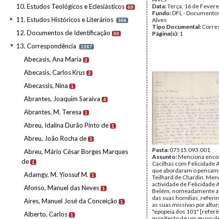
10. Estudos Teológicos e Eclesiásticos
Data:
Terça, 16 de Fevere
69
Fundo:
DFL - Documentos
11. Estudos Históricos e Literários
Alves
366
Tipo Documental:
Corre
12. Documentos de Identificação
Página(s):
1
50
13. Correspondência
1267
Abecasis, Ana Maria
2
Abecasis, Carlos Krus
2
Abecassis, Nina
1
Abrantes, Joaquim Saraiva
4
Abrantes, M. Teresa
1
Abreu, Idalina Durão Pinto de
1
Abreu, João Rocha de
3
Pasta:
07515.093.001
Abreu, Mário César Borges Marques
Assunto:
Menciona enco
de
1
Cacilhas com Felicidade 
que abordaram o pensam
Adamgy, M. Yiossuf M.
1
Teilhard de Chardin. Men
actividade de Felicidade
Afonso, Manuel das Neves
1
Belém, nomeadamente ao
das suas homilias, refer
Aires, Manuel José da Conceição
1
as suas missivas por altur
"epopeia dos 101" [referê
Alberto, Carlos
1
manifesto de um grupo de 