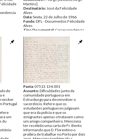
Felicidade
Martins]
Destinatário:
José da Felicidade
pondencia
Alves
Data:
Sexta, 22 de Julho de 1966
Fundo:
DFL - Documentos Felicidade
Alves
Tipo Documental:
Correspondencia
Página(s):
2
Pasta:
07513.134.001
ado de
Assunto:
Dificuldades junto da
a e
comunidade portuguesa em
Broncker
Estrasburgo para desenvolver o
em Portugal
sacerdócio. Refere que os
estudantes portugueses julgavam
Refere
que era da polícia e que os
para um
emigrantes apenas o tratavam como
s du
um amigo companheiro. Menciona
ter recebido uma carta de Fr. Bento
António
informando que D. Florentino o
proibira de trabalhar no Porto por dois
cidade
anos. Menciona também ida a