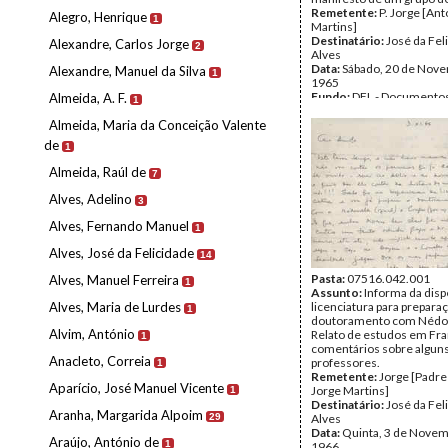
Remetente:
P. Jorge [Ant
Alegro, Henrique
1
Martins]
Destinatário:
José da Fel
Alexandre, Carlos Jorge
2
Alves
Data:
Sábado, 20 de Nov
Alexandre, Manuel da Silva
1
1965
Fundo:
DFL - Documentos
Almeida, A. F.
1
Alves
Almeida, Maria da Conceição Valente
Tipo Documental:
Corre
Página(s):
2
de
1
Almeida, Raúl de
7
Alves, Adelino
3
Alves, Fernando Manuel
1
Alves, José da Felicidade
14
Pasta:
07516.042.001
Alves, Manuel Ferreira
1
Assunto:
Informa da dis
Alves, Maria de Lurdes
licenciatura para prepara
1
doutoramento com Nédon
Alvim, António
Relato de estudos em Fra
1
comentários sobre algun
Anacleto, Correia
professores.
1
Remetente:
Jorge [Padre
Aparício, José Manuel Vicente
Jorge Martins]
1
Destinatário:
José da Fel
Aranha, Margarida Alpoim
29
Alves
Data:
Quinta, 3 de Novem
Araújo, António de
1
1966