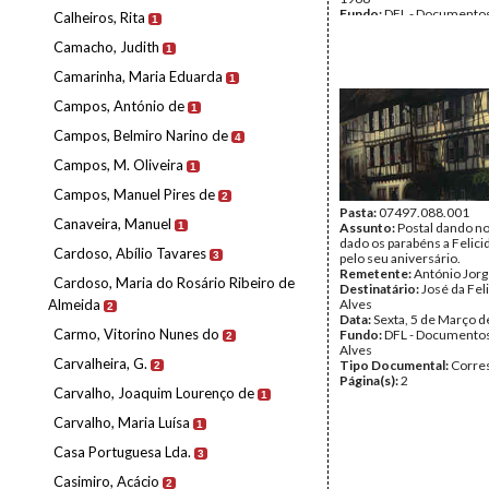
Fundo:
DFL - Documentos
Calheiros, Rita
1
Alves
Tipo Documental:
Corre
Camacho, Judith
1
Página(s):
2
Camarinha, Maria Eduarda
1
Campos, António de
1
Campos, Belmiro Narino de
4
Campos, M. Oliveira
1
Campos, Manuel Pires de
2
Pasta:
07497.088.001
Canaveira, Manuel
1
Assunto:
Postal dando no
dado os parabéns a Felici
Cardoso, Abílio Tavares
3
pelo seu aniversário.
Remetente:
António Jorg
Cardoso, Maria do Rosário Ribeiro de
Destinatário:
José da Fel
Almeida
Alves
2
Data:
Sexta, 5 de Março 
Carmo, Vitorino Nunes do
Fundo:
DFL - Documentos
2
Alves
Carvalheira, G.
Tipo Documental:
Corre
2
Página(s):
2
Carvalho, Joaquim Lourenço de
1
Carvalho, Maria Luísa
1
Casa Portuguesa Lda.
3
Casimiro, Acácio
2