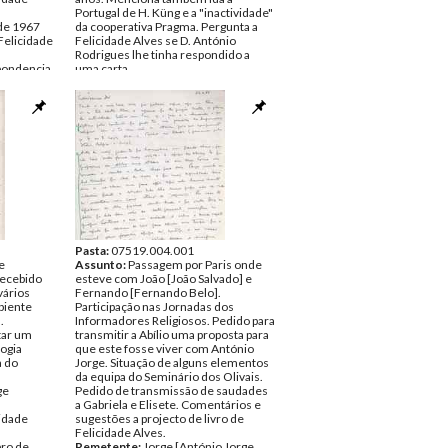
Portugal de H. Küng e a "inactividade"
 de 1967
da cooperativa Pragma. Pergunta a
Felicidade
Felicidade Alves se D. António
Rodrigues lhe tinha respondido a
pondencia
uma carta.
Remetente:
Jorge [Padre António
Jorge Martins]
Destinatário:
José da Felicidade
Alves
Data:
Terça, 14 de Março de 1967
Fundo:
DFL - Documentos Felicidade
Alves
Tipo Documental:
Correspondencia
Página(s):
4
Pasta:
07519.004.001
e
Assunto:
Passagem por Paris onde
recebido
esteve com João [João Salvado] e
vários
Fernando [Fernando Belo].
biente
Participação nas Jornadas dos
.
Informadores Religiosos. Pedido para
tar um
transmitir a Abílio uma proposta para
ogia
que este fosse viver com António
a do
Jorge. Situação de alguns elementos
da equipa do Seminário dos Olivais.
ge
Pedido de transmissão de saudades
a Gabriela e Elisete. Comentários e
cidade
sugestões a projecto de livro de
Felicidade Alves.
bro de
Remetente:
Jorge [António Jorge