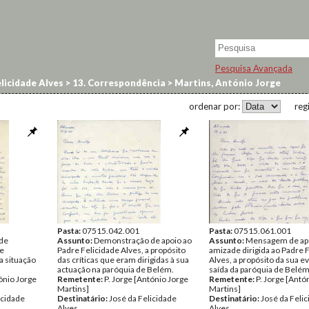
Pesquisa Avançada
licidade Alves
>
13. Correspondência
>
Martins, António Jorge
ordenar por:
reg
Pasta:
07515.042.001
Pasta:
07515.061.001
de
Assunto:
Demonstração de apoio ao
Assunto:
Mensagem de ap
re
Padre Felicidade Alves, a propósito
amizade dirigida ao Padre 
a situação
das críticas que eram dirigidas à sua
Alves, a propósito da sua e
actuação na paróquia de Belém.
saída da paróquia de Belém
ónio Jorge
Remetente:
P. Jorge [António Jorge
Remetente:
P. Jorge [Antó
Martins]
Martins]
icidade
Destinatário:
José da Felicidade
Destinatário:
José da Feli
Alves
Alves