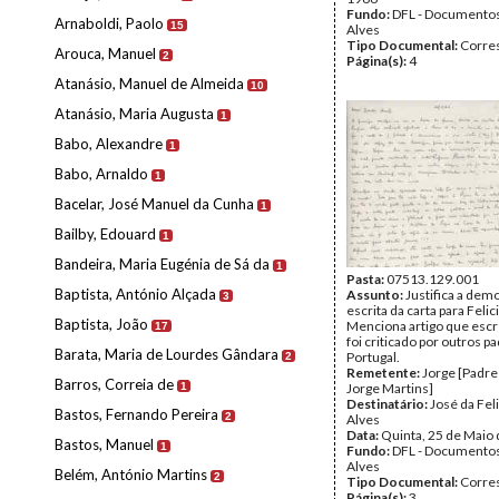
Fundo:
DFL - Documentos
Arnaboldi, Paolo
15
Alves
Tipo Documental:
Corre
Arouca, Manuel
2
Página(s):
4
Atanásio, Manuel de Almeida
10
Atanásio, Maria Augusta
1
Babo, Alexandre
1
Babo, Arnaldo
1
Bacelar, José Manuel da Cunha
1
Bailby, Edouard
1
Bandeira, Maria Eugénia de Sá da
1
Pasta:
07513.129.001
Baptista, António Alçada
Assunto:
Justifica a dem
3
escrita da carta para Feli
Baptista, João
Menciona artigo que esc
17
foi criticado por outros 
Barata, Maria de Lourdes Gândara
Portugal.
2
Remetente:
Jorge [Padre
Barros, Correia de
1
Jorge Martins]
Destinatário:
José da Fel
Bastos, Fernando Pereira
2
Alves
Data:
Quinta, 25 de Maio
Bastos, Manuel
1
Fundo:
DFL - Documentos
Alves
Belém, António Martins
2
Tipo Documental:
Corre
Página(s):
3