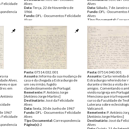
 Felicidade
Alves
Alves
Data:
Terça, 22 de Novembro de
Data:
Sábado, 7 de Janeiro
spondencia
1966
Fundo:
DFL - Documentos 
Fundo:
DFL - Documentos Felicidade
Alves
Alves
Tipo Documental:
Corres
Tipo Documental:
Correspondencia
Página(s):
2
Página(s):
3
Pasta:
07514.032.001
Pasta:
07514.040.001
ora na
Assunto:
Informa da sua mudança de
Assunto:
Carta remetida d
cidade Alves.
casa e da chegada a Estrasburgo de
Estrasburgo referindo ter 
reveu e que
um seu irmão, fugido
durante o Verão a visita de 
padres em
clandestinamente de Portugal.
amigos. Comentando o am
Remetente:
P. António Jorge
vivido na Igreja em Portugal
 António
[António Jorge Martins]
Menciona que iria frequen
Destinatário:
José da Felicidade
curso da Faculdade de Teol
icidade
Alves
Luterana sobre eclesiologi
Data:
Sexta, 30 de Junho de 1967
Vaticano II.
 de 1967
Fundo:
DFL - Documentos Felicidade
Remetente:
P. António Jor
 Felicidade
Alves
[António Jorge Martins]
Tipo Documental:
Correspondencia
Destinatário:
José da Feli
spondencia
Página(s):
2
Alves
Data:
Quinta, 21 de Setem