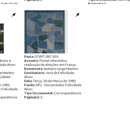
 Felicidade
Página(s):
5
spondencia
Pasta:
07497.087.001
tícias e
Assunto:
Postal referindo a
dade Alves
realização de eleições em França.
Remetente:
António Jorge Martins
e Martins
Destinatário:
José da Felicidade
icidade
Alves
Data:
Terça, 30 de Março de 1982
de 1982
Fundo:
DFL - Documentos Felicidade
 Felicidade
Alves
Tipo Documental:
Correspondencia
spondencia
Página(s):
2