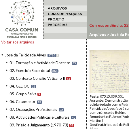
ARQUIVOS
GUIAS DE PESQUISA
PROJETO
PARCERIAS
Correspondência:
22
Arquivos
>
José da Fe
Voltar aos arquivos
José da Felicidade Alves
3720
I
01. Formação e Actividade Docente
65
02. Exercício Sacerdotal
858
03. Contexto Concílio Vaticano II
44
04. GEDOC
22
05. Grupo Seiva
9
Pasta:
07515.039.001
Assunto:
Demonstração 
06. Casamento
43
solidariedade com o Pad
Felicidade Alves face à su
07. Ocupações Profissionais
62
como pároco de Belém.
Remetente:
P. Jorge [Ant
08. Actividades Políticas e Culturais
40
Martins]
Destinatário:
José da Fel
09. Prisão e Julgamento (1970-73)
59
Alves