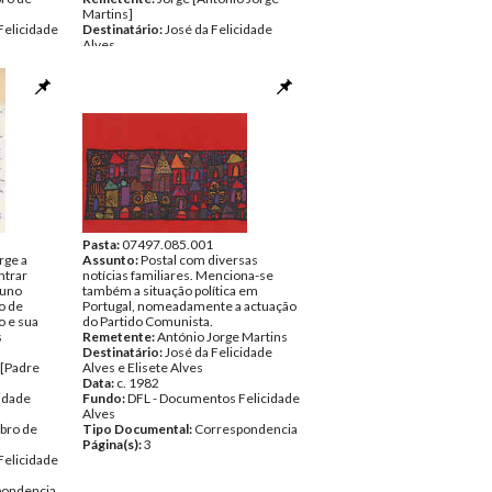
Martins]
Felicidade
Destinatário:
José da Felicidade
Alves
pondencia
Data:
Quarta, 23 de Outubro de 1968
Fundo:
DFL - Documentos Felicidade
Alves
Tipo Documental:
Correspondencia
Página(s):
4
Pasta:
07497.085.001
rge a
Assunto:
Postal com diversas
ntrar
notícias familiares. Menciona-se
Nuno
também a situação política em
o de
Portugal, nomeadamente a actuação
o e sua
do Partido Comunista.
s
Remetente:
António Jorge Martins
Destinatário:
José da Felicidade
 [Padre
Alves e Elisete Alves
Data:
c. 1982
cidade
Fundo:
DFL - Documentos Felicidade
Alves
bro de
Tipo Documental:
Correspondencia
Página(s):
3
Felicidade
pondencia