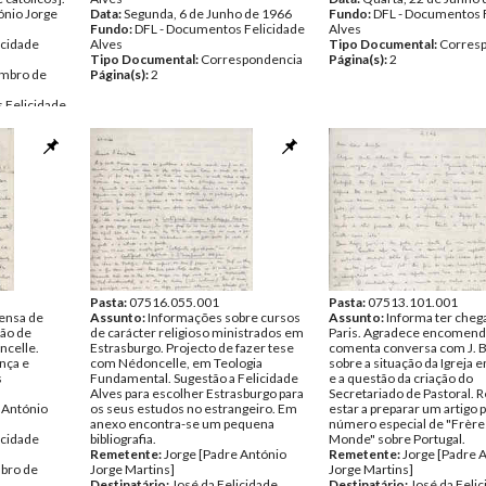
ónio Jorge
Data:
Segunda, 6 de Junho de 1966
Fundo:
DFL - Documentos 
Fundo:
DFL - Documentos Felicidade
Alves
icidade
Alves
Tipo Documental:
Corres
Tipo Documental:
Correspondencia
Página(s):
2
embro de
Página(s):
2
 Felicidade
spondencia
Pasta:
07516.055.001
Pasta:
07513.101.001
pensa de
Assunto:
Informações sobre cursos
Assunto:
Informa ter cheg
ção de
de carácter religioso ministrados em
Paris. Agradece encomend
celle.
Estrasburgo. Projecto de fazer tese
comenta conversa com J. 
nça e
com Nédoncelle, em Teologia
sobre a situação da Igreja 
s
Fundamental. Sugestão a Felicidade
e a questão da criação do
Alves para escolher Estrasburgo para
Secretariado de Pastoral. 
 António
os seus estudos no estrangeiro. Em
estar a preparar um artigo 
anexo encontra-se um pequena
número especial de "Frère
icidade
bibliografia.
Monde" sobre Portugal.
Remetente:
Jorge [Padre António
Remetente:
Jorge [Padre 
bro de
Jorge Martins]
Jorge Martins]
Destinatário:
José da Felicidade
Destinatário:
José da Feli