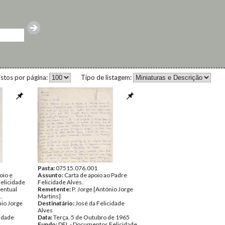
istos por página:
Tipo de listagem:
Pasta:
07515.076.001
oio e
Assunto:
Carta de apoio ao Padre
Felicidade
Felicidade Alves.
ventual
Remetente:
P. Jorge [António Jorge
.
Martins]
nio Jorge
Destinatário:
José da Felicidade
Alves
cidade
Data:
Terça, 5 de Outubro de 1965
Fundo:
DFL - Documentos Felicidade