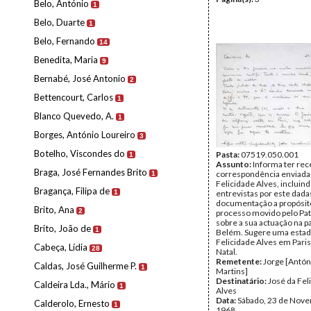
Belo, António
1
Belo, Duarte
1
Belo, Fernando
14
Benedita, Maria
9
Bernabé, José Antonio
2
Bettencourt, Carlos
1
Blanco Quevedo, A.
1
Borges, António Loureiro
3
Botelho, Viscondes do
Pasta:
07519.050.001
1
Assunto:
Informa ter rec
Braga, José Fernandes Brito
correspondência enviada
1
Felicidade Alves, incluind
Bragança, Filipa de
1
entrevistas por este dada
documentação a propósit
Brito, Ana
2
processo movido pelo Pat
sobre a sua actuação na p
Brito, João de
1
Belém. Sugere uma estad
Felicidade Alves em Paris
Cabeça, Lídia
28
Natal.
Remetente:
Jorge [Antón
Caldas, José Guilherme P.
1
Martins]
Destinatário:
José da Fel
Caldeira Lda., Mário
1
Alves
Data:
Sábado, 23 de Nov
Calderolo, Ernesto
1
1968