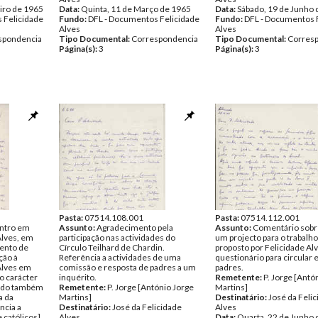
iro de 1965
Data:
Quinta, 11 de Março de 1965
Data:
Sábado, 19 de Junho
 Felicidade
Fundo:
DFL - Documentos Felicidade
Fundo:
DFL - Documentos 
Alves
Alves
spondencia
Tipo Documental:
Correspondencia
Tipo Documental:
Corres
Página(s):
3
Página(s):
3
Pasta:
07514.108.001
Pasta:
07514.112.001
ntro em
Assunto:
Agradecimento pela
Assunto:
Comentário sobr
Alves, em
participação nas actividades do
um projecto para o trabalho
ento de
Círculo Teilhard de Chardin.
proposto por Felicidade Al
ção à
Referência a actividades de uma
questionário para circular 
 Alves em
comissão e resposta de padres a um
padres.
 carácter
inquérito.
Remetente:
P. Jorge [Antó
indo também
Remetente:
P. Jorge [António Jorge
Martins]
a da
Martins]
Destinatário:
José da Feli
ncia a
Destinatário:
José da Felicidade
Alves
católicos].
Alves
Data:
Quarta, 22 de Junho