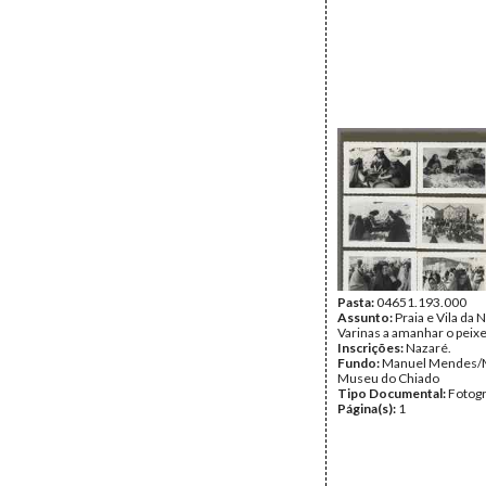
Pasta:
04651.193.000
Assunto:
Praia e Vila da 
Varinas a amanhar o peixe
Inscrições:
Nazaré.
Fundo:
Manuel Mendes/
Museu do Chiado
Tipo Documental:
Fotogr
Página(s):
1