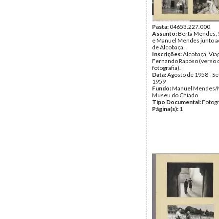
Pasta:
04653.227.000
Assunto:
Berta Mendes, S
e Manuel Mendes junto a
de Alcobaça.
Inscrições:
Alcobaça. Vi
Fernando Raposo (verso 
fotografia).
Data:
Agosto de 1958 - S
1959
Fundo:
Manuel Mendes/
Museu do Chiado
Tipo Documental:
Fotogr
Página(s):
1