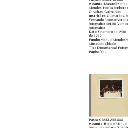
Assunto:
Manuel Mendes
Mendes, Nossa Senhora 
Oliveiras, Guimarães.
Inscrições:
Guimarães. S
Fernando Raposo (verso d
fotografia). Set.58 (vers
fotografia).
Data:
Setembro de 1958 
de 1959
Fundo:
Manuel Mendes/
Museu do Chiado
Tipo Documental:
Fotogr
Página(s):
1
Pasta:
04653.255.000
Assunto:
Berta e Manuel
Restaurante Paris [Figuei