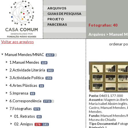
ARQUIVOS
GUIAS DE PESQUISA
PROJETO
PARCERIAS
Fotografias:
40
Arquivos
>
Manuel M
Voltar aos arquivos
ordenar po
Manuel Mendes/MNAC
4217
I
1.Manuel Mendes
119
2.Actividade Literária
302
3.Actividade Política
159
4.Artes Plásticas
16
5.Imprensa
65
Pasta:
04651.177.000
Assunto:
Viagem às Berl
6.Correspondência
2711
I
Maria Isabel Aboim Inglês
Castro, Manuel Mendes, 
7.Fotografias
573
Mendes.
Fundo:
Manuel Mendes/
01. Retratos
85
Museu do Chiado
Tipo Documental:
Fotogr
02. Amigos
178
181
Página(s):
1