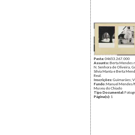
Pasta:
04653.267.000
Assunto:
Berta Mendes n
N. Senhora de Oliveira, 
Sílvia Manta e Berta Men
Real.
Inscrições:
Guimarães; Vi
Fundo:
Manuel Mendes/
Museu do Chiado
Tipo Documental:
Fotogr
Página(s):
1