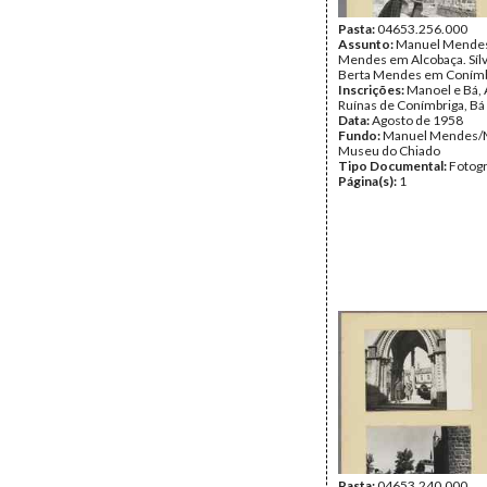
Pasta:
04653.256.000
Assunto:
Manuel Mendes
Mendes em Alcobaça. Sílv
Berta Mendes em Conímb
Inscrições:
Manoel e Bá, 
Ruínas de Conímbriga, Bá 
Data:
Agosto de 1958
Fundo:
Manuel Mendes/
Museu do Chiado
Tipo Documental:
Fotogr
Página(s):
1
Pasta:
04653.240.000