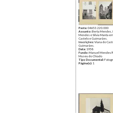
Pasta:
04653.220.000
Assunto:
Berta Mendes,
Mendes e Sílvia Manta em
Castelo e Guimarães.
Inscrições:
Viana do Cast
Guimarães.
Data:
1958
Fundo:
Manuel Mendes/
Museu do Chiado
Tipo Documental:
Fotogr
Página(s):
1