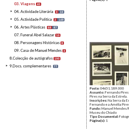
03. Viagens
40
04. Actividade Literária
3
10
05. Actividade Política
2
149
06. Artes Plásticas
68
87
07. Funeral Abel Salazar
10
08. Personagens Históricas
8
09. Casa de Manuel Mendes
3
8.Colecção de autógrafos
195
9.Docs. complementares
77
Pasta:
04651.189.000
Assunto:
Fernando Pires
Pires na Serra da Estrela.
Inscrições:
Na Serra da E
Fernando e a Amélia Pire
Fundo:
Manuel Mendes/
Museu do Chiado
Tipo Documental:
Fotogr
Página(s):
1