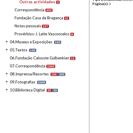
Outras actividades
3
Página(s):
2
Correspondência
492
Fundação Casa de Bragança
11
Notas pessoais
127
Provérbios-J. Leite Vasconcelos
8
04.Museus e Exposições
245
05.Textos
146
06.Fundação Calouste Gulbenkian
12
07.Correspondência
1066
08.Imprensa/Recortes
106
390
09.Fotografias
5408
10.Biblioteca Digital
25
50