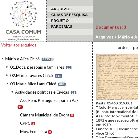
ARQUIVOS
GUIAS DE PESQUISA
PROJETO
PARCERIAS
Documentos:
3
Arquivos
>
Mário e Al
actividades
Voltar aos arquivos
ordenar po
Mário e Alice Chicó
8139
I
01.Docs. pessoais e familiares
10
02.Mário Tavares Chicó
146
03.Maria Alice Lami Chicó
666
Actividades políticas e Cívicas
28
Ass. Fem. Portuguesa para a Paz
Pasta:
05460.019.001
Título:
Mensagem de Natal 
11
(Bureau International de l
Câmara Municipal de Évora
8
Assunto:
Movimento fu
1892 e que recebeu o Pr
CPPC
3
em 1910.
Fundo:
DTC - Documentos
Mov. Feminista
3
Alice Chicó
Tipo Documental:
Docum