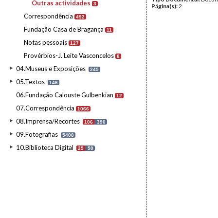
Outras actividades
3
Página(s):
2
Correspondência
492
Fundação Casa de Bragança
11
Notas pessoais
127
Provérbios-J. Leite Vasconcelos
8
04.Museus e Exposições
245
05.Textos
146
06.Fundação Calouste Gulbenkian
12
07.Correspondência
1066
08.Imprensa/Recortes
106
390
09.Fotografias
5408
10.Biblioteca Digital
25
50