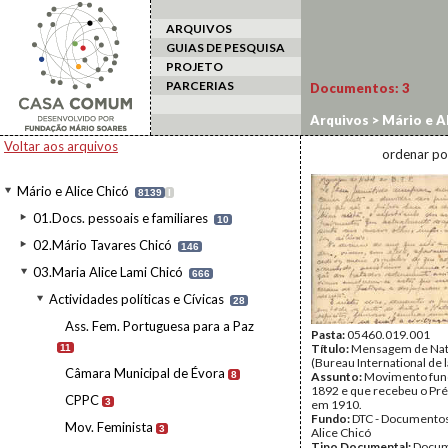
ARQUIVOS
GUIAS DE PESQUISA
PROJETO
PARCERIAS
Documentos:
3
Arquivos
>
Mário e Al
actividades
Voltar aos arquivos
ordenar po
Mário e Alice Chicó
8139
I
01.Docs. pessoais e familiares
10
02.Mário Tavares Chicó
146
03.Maria Alice Lami Chicó
666
Actividades políticas e Cívicas
28
Ass. Fem. Portuguesa para a Paz
Pasta:
05460.019.001
Título:
Mensagem de Natal 
11
(Bureau International de l
Câmara Municipal de Évora
8
Assunto:
Movimento fu
1892 e que recebeu o Pr
CPPC
3
em 1910.
Fundo:
DTC - Documentos
Mov. Feminista
3
Alice Chicó
Tipo Documental:
Docum