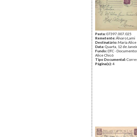
Pasta:
07397.007.025
Remetente:
Álvaro Lami
Destinatário:
Maria Alice
Data:
Quarta, 12 de Janei
Fundo:
DTC - Documentos
Alice Chicó
Tipo Documental:
Corre
Página(s):
4