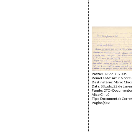
Pasta:
07399.038.005
Remetente:
Artur Nobre
Destinatário:
Mário Chic
Data:
Sábado, 22 de Janei
Fundo:
DTC - Documentos
Alice Chicó
Tipo Documental:
Corre
Página(s):
6