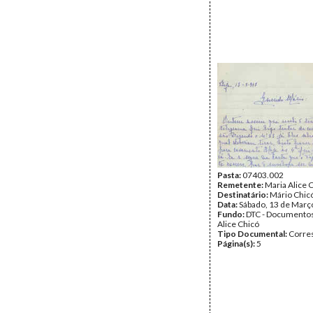
Pasta:
07403.002
Remetente:
Maria Alice 
Destinatário:
Mário Chic
Data:
Sábado, 13 de Març
Fundo:
DTC - Documentos
Alice Chicó
Tipo Documental:
Corre
Página(s):
5