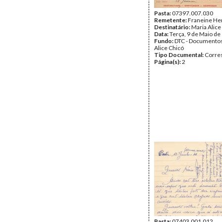
Pasta:
07397.007.030
Remetente:
Franeine He
Destinatário:
Maria Alice
Data:
Terça, 9 de Maio de
Fundo:
DTC - Documentos
Alice Chicó
Tipo Documental:
Corre
Página(s):
2
Pasta:
07403.001.012