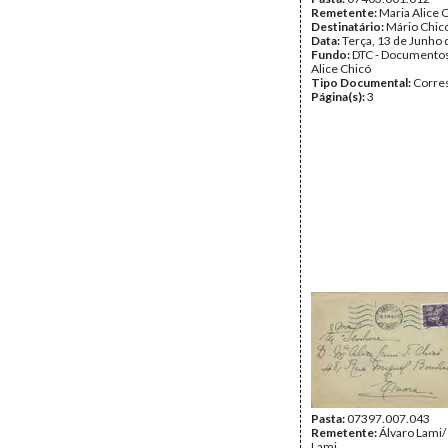
Remetente:
Maria Alice 
Destinatário:
Mário Chic
Data:
Terça, 13 de Junho
Fundo:
DTC - Documentos
Alice Chicó
Tipo Documental:
Corre
Página(s):
3
Pasta:
07397.007.043
Remetente:
Álvaro Lami/
Lami