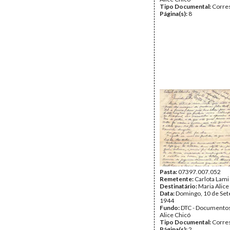
Tipo Documental:
Corre
Página(s):
8
Pasta:
07397.007.052
Remetente:
Carlota Lami
Destinatário:
Maria Alice
Data:
Domingo, 10 de Se
1944
Fundo:
DTC - Documentos
Alice Chicó
Tipo Documental:
Corre
Página(s):
2