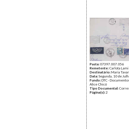
Pasta:
07397.007.056
Remetente:
Carlota Lami
Destinatário:
Maria Tava
Data:
Segunda, 10 de Jul
Fundo:
DTC - Documentos
Alice Chicó
Tipo Documental:
Corre
Página(s):
2