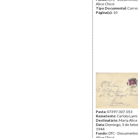
Alice Chicó
Tipo Documental:
Corre
Página(s):
10
Pasta:
07397.007.053
Remetente:
Carlota Lami
Destinatário:
Maria Alice
Data:
Domingo, 3 de Set
1944
Fundo:
DTC - Documentos
Alice Chicó