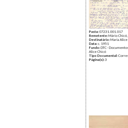
Pasta:
07231.001.017
Remetente:
Mário Chicó
Destinatário:
Maria Alice
Data:
c. 1951
Fundo:
DTC - Documentos
Alice Chicó
Tipo Documental:
Corre
Página(s):
3