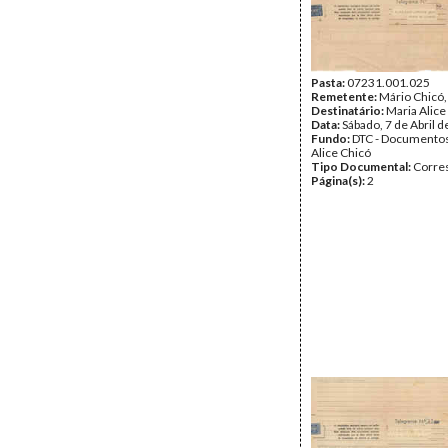
Pasta:
07231.001.025
Remetente:
Mário Chicó
Destinatário:
Maria Alice
Data:
Sábado, 7 de Abril 
Fundo:
DTC - Documentos
Alice Chicó
Tipo Documental:
Corre
Página(s):
2