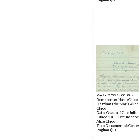
Pasta:
07231.001.007
Remetente:
Mário Chicó
Destinatário:
Maria Alice
Chicó
Data:
Quarta, 17 de Julho
Fundo:
DTC - Documentos
Alice Chicó
Tipo Documental:
Corre
Página(s):
3