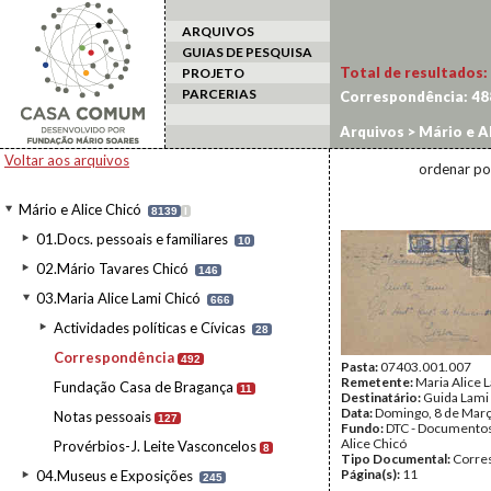
ARQUIVOS
GUIAS DE PESQUISA
Total de resultados:
PROJETO
PARCERIAS
Correspondência:
48
Arquivos
>
Mário e Al
Voltar aos arquivos
ordenar po
Mário e Alice Chicó
8139
I
01.Docs. pessoais e familiares
10
02.Mário Tavares Chicó
146
03.Maria Alice Lami Chicó
666
Actividades políticas e Cívicas
28
Correspondência
492
Pasta:
07403.001.007
Remetente:
Maria Alice 
Fundação Casa de Bragança
11
Destinatário:
Guida Lami
Data:
Domingo, 8 de Mar
Notas pessoais
127
Fundo:
DTC - Documentos
Alice Chicó
Provérbios-J. Leite Vasconcelos
8
Tipo Documental:
Corre
Página(s):
11
04.Museus e Exposições
245