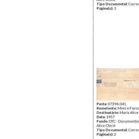
Tipo Documental:
Corre
Página(s):
1
Pasta:
07396.041
Remetente:
Mimi e Fern
Destinatário:
Maria Alice
Data:
1957
Fundo:
DTC - Documentos
Alice Chicó
Tipo Documental:
Corre
Página(s):
2