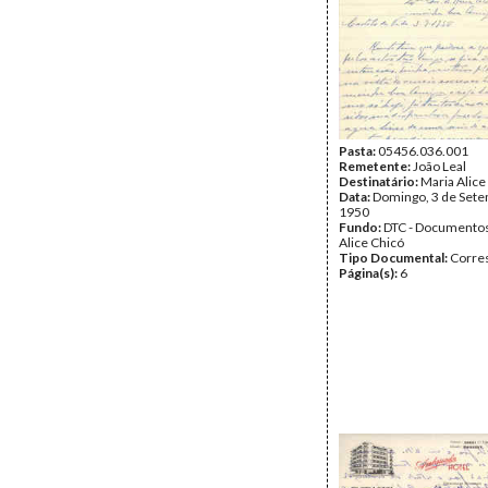
Pasta:
05456.036.001
Remetente:
João Leal
Destinatário:
Maria Alice
Data:
Domingo, 3 de Set
1950
Fundo:
DTC - Documentos
Alice Chicó
Tipo Documental:
Corre
Página(s):
6