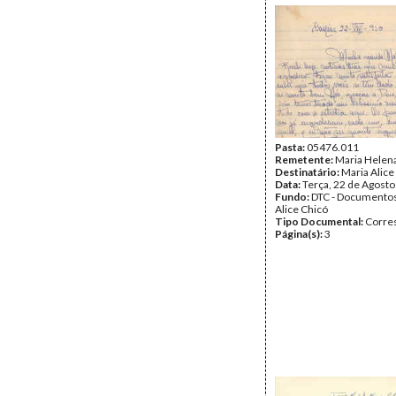
Pasta:
05476.011
Remetente:
Maria Helena
Destinatário:
Maria Alice
Data:
Terça, 22 de Agost
Fundo:
DTC - Documentos
Alice Chicó
Tipo Documental:
Corre
Página(s):
3