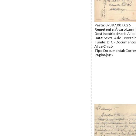
Pasta:
07397.007.026
Remetente:
Álvaro Lami
Destinatário:
Maria Alice
Data:
Sexta, 4 de Feverei
Fundo:
DTC - Documentos
Alice Chicó
Tipo Documental:
Corre
Página(s):
2