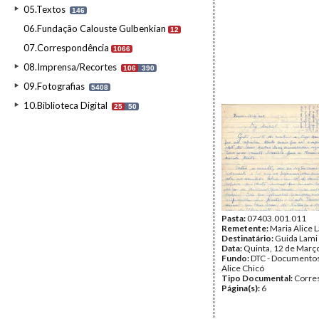
05.Textos
146
06.Fundação Calouste Gulbenkian
12
07.Correspondência
1066
08.Imprensa/Recortes
106
390
09.Fotografias
5408
10.Biblioteca Digital
25
50
Pasta:
07403.001.011
Remetente:
Maria Alice 
Destinatário:
Guida Lami
Data:
Quinta, 12 de Març
Fundo:
DTC - Documentos
Alice Chicó
Tipo Documental:
Corre
Página(s):
6