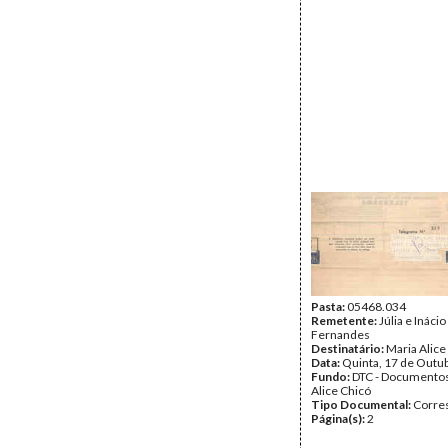
Pasta:
05468.034
Remetente:
Júlia e Ináci
Fernandes
Destinatário:
Maria Alice
Data:
Quinta, 17 de Outu
Fundo:
DTC - Documentos
Alice Chicó
Tipo Documental:
Corre
Página(s):
2