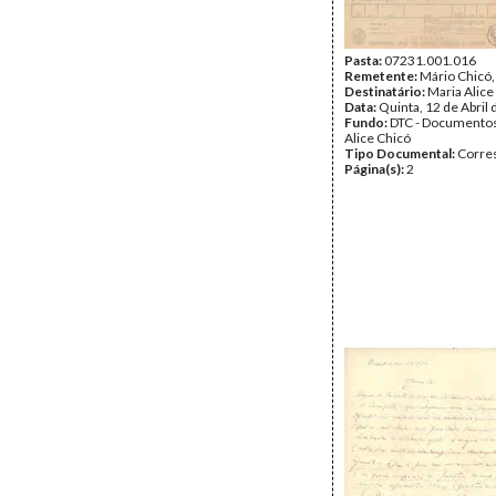
Pasta:
07231.001.016
Remetente:
Mário Chicó,
Destinatário:
Maria Alice
Data:
Quinta, 12 de Abril
Fundo:
DTC - Documentos
Alice Chicó
Tipo Documental:
Corre
Página(s):
2