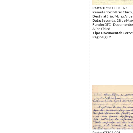
Pasta:
07231.001.021
Remetente:
Mário Chicó
Destinatário:
Maria Alice
Data:
Segunda, 28 de Mai
Fundo:
DTC - Documentos
Alice Chicó
Tipo Documental:
Corre
Página(s):
2
Pasta:
07395.003