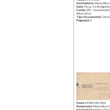
Destinatário:
Maria Alice
Data:
Terça, 21 de Agost
Fundo:
DTC - Documentos
Alice Chicó
Tipo Documental:
Corre
Página(s):
2
Pasta:
07403.001.020
Remetente:
Maria Alice 
Destinatário:
Mário Chic