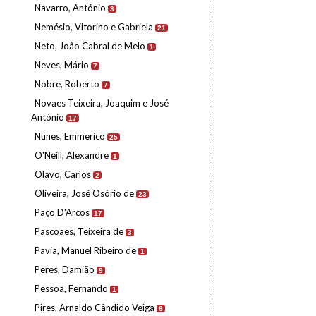
Navarro, António
3
Nemésio, Vitorino e Gabriela
21
Neto, João Cabral de Melo
1
Neves, Mário
7
Nobre, Roberto
7
Novaes Teixeira, Joaquim e José
António
17
Nunes, Emmerico
25
O'Neill, Alexandre
1
Olavo, Carlos
2
Oliveira, José Osório de
23
Paço D'Arcos
17
Pascoaes, Teixeira de
3
Pavia, Manuel Ribeiro de
1
Peres, Damião
9
Pessoa, Fernando
1
Pires, Arnaldo Cândido Veiga
6