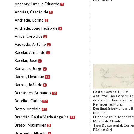
Anahory, Israel e Eduardo
7
Anciães, Cascão de
5
Andrade, Corino
4
Andrade, João Pedro de
9
Anjos, Cyro dos
2
Azevedo, António
3
Bacelar, Armando
1
Bacelar, José
2
Barradas, Jorge
3
Barros, Henrique
10
Barros, João de
8
Pasta:
10257.010.005
Bernardes, Armando
30
Assunto:
Envia o peru, 
de votos de bom ano novo
Botelho, Carlos
27
Remetente:
Maria
Destinatário:
Manuel e B
Botto, António
42
Mendes
Brandão, Raúl e Maria Angelina
Fundo:
Manuel Mendes/
28
Museu do Chiado
Brézol, Maximilien
Tipo Documental:
Corre
5
Página(s):
4
Brochado, Alfredo
4