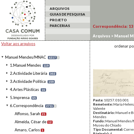
ARQUIVOS
GUIAS DE PESQUISA
PROJETO
PARCERIAS
Correspondência:
13
Arquivos
>
Manuel M
Voltar aos arquivos
ordenar po
Manuel Mendes/MNAC
4217
I
1.Manuel Mendes
119
2.Actividade Literária
302
3.Actividade Política
159
4.Artes Plásticas
16
5.Imprensa
65
Pasta:
10257.010.001
Remetente:
Maria Helena
6.Correspondência
2711
I
Valente
Destinatário:
Manuel e B
Affonso, Sarah
21
Mendes
Fundo:
Manuel Mendes/
Almeida, César de
12
Museu do Chiado
Tipo Documental:
Corre
Amaro, Carlos
1
Página(s):
4