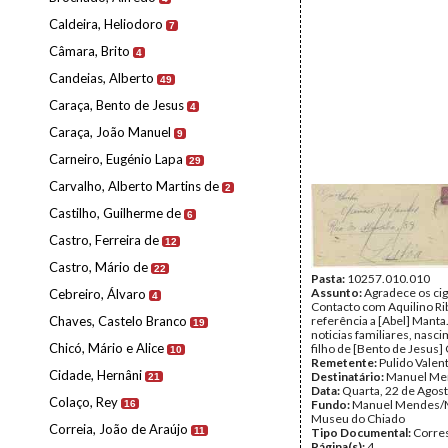
Caldeira, Heliodoro
7
Câmara, Brito
4
Candeias, Alberto
49
Caraça, Bento de Jesus
4
Caraça, João Manuel
9
Carneiro, Eugénio Lapa
29
Carvalho, Alberto Martins de
2
Castilho, Guilherme de
6
Castro, Ferreira de
12
Castro, Mário de
22
Pasta:
10257.010.010
Assunto:
Agradece os cig
Cebreiro, Álvaro
4
Contacto com Aquilino Ri
Chaves, Castelo Branco
referência a [Abel] Manta
19
noticias familiares, nasc
Chicó, Mário e Alice
filho de [Bento de Jesus]
10
Remetente:
Pulido Valen
Cidade, Hernâni
Destinatário:
Manuel Me
21
Data:
Quarta, 22 de Agos
Colaço, Rey
Fundo:
Manuel Mendes/
16
Museu do Chiado
Correia, João de Araújo
11
Tipo Documental:
Corre
Página(s):
4