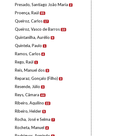
Presado, Santiago João Maria
2
Proença, Raúl
95
Queiroz, Carlos
17
Queiroz, Vasco de Barros
10
Quintanilha, Aurélio
9
Quintela, Paulo
1
Ramos, Carlos
4
Rego, Raúl
1
Reis, Manuel dos
3
Reparaz, Gonçalo (Filho)
3
Resende, Júlio
3
Reys, Câmara
44
Ribeiro, Aquilino
22
Ribeiro, Helder
5
Rocha, José e Selma
7
Rocheta, Manuel
4
Rodrigues, Armindo