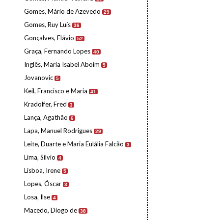
Gomes, Mário de Azevedo
29
Gomes, Ruy Luís
36
Gonçalves, Flávio
52
Graça, Fernando Lopes
40
Inglês, Maria Isabel Aboim
5
Jovanovic
5
Keil, Francisco e Maria
41
Kradolfer, Fred
3
Lança, Agathão
6
Lapa, Manuel Rodrigues
29
Leite, Duarte e Maria Eulália Falcão
3
Lima, Sílvio
4
Lisboa, Irene
5
Lopes, Óscar
3
Losa, Ilse
4
Macedo, Diogo de
38