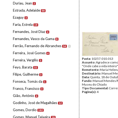
Duriau, Jean
2
Estrada, Adelaide
58
Ezaguy
3
Faria, Estrela
19
Fernandes, José Díaz
4
Fernandes, Vasco da Gama
8
Ferrão, Fernando de Abranches
34
I
Ferreira, José Gomes
4
Pasta:
10257.010.013
Ferreira, Vergílio
3
Assunto:
Agradece comov
"Onde cabe a vida inteira"
Feyo, Barata
32
Remetente:
Maria Helen
Destinatário:
Manuel Me
Filipe, Guilherme
3
Data:
Quinta, 18 de Outu
Fundo:
Manuel Mendes/
Fonseca, Tomás da
1
Museu do Chiado
Tipo Documental:
Corre
Franco, Francisco
3
Página(s):
4
Gião, António
4
Godinho, José de Magalhães
12
Gomes, Dordio
182
Gomes, Manuel Teixeira
18