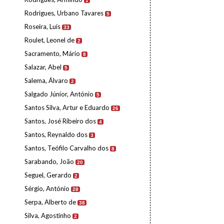
1
Rodrigues, Urbano Tavares
5
Roseira, Luís
33
Roulet, Leonel de
2
Sacramento, Mário
8
Salazar, Abel
5
Salema, Álvaro
2
Salgado Júnior, António
5
Santos Silva, Artur e Eduardo
26
Santos, José Ribeiro dos
4
Santos, Reynaldo dos
3
Santos, Teófilo Carvalho dos
8
Sarabando, João
20
Seguel, Gerardo
2
Sérgio, António
28
Serpa, Alberto de
38
Silva, Agostinho
2