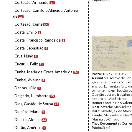
Cortesão, Armando
17
Cortesão, Camilo e Almeida, António
de
13
Cortesão, Jaime
64
Costa, Emílio
1
Costa, Francisco Ramos da
2
Costa, Sebastião
4
Cruz, Nuno
8
Cucurull, Fèlix
11
Cunha, Maria da Graça Amado da
54
Pasta:
10257.010.012
Assunto:
Escreve de Lon
Cunhal, Avelino
4
agradecendo as crónicas 
enviou. Lamenta a falta de
Dantas, Júlio
1
o mantenha em ligação co
Opinião sobre o trabalho a
Delgado, Humberto
19
pintura, de Abel Manta.
Remetente:
Pulido Valen
Dias, Gastão de Sousa
21
Destinatário:
Manuel Me
Data:
Sábado, 17 de Maio
Dionísio, Mário
9
Fundo:
Manuel Mendes/
Museu do Chiado
Duarte, Afonso
44
Tipo Documental:
Corre
Durão, Américo
Página(s):
4
1