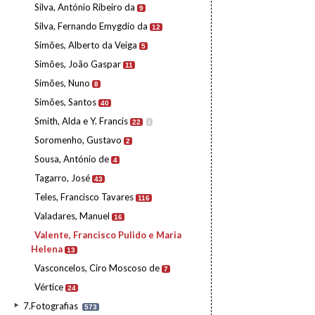
Silva, António Ribeiro da
9
Silva, Fernando Emygdio da
12
Simões, Alberto da Veiga
5
Simões, João Gaspar
11
Simões, Nuno
8
Simões, Santos
40
Smith, Alda e Y. Francis
22
I
Soromenho, Gustavo
2
Sousa, António de
4
Tagarro, José
43
Teles, Francisco Tavares
116
Valadares, Manuel
16
Valente, Francisco Pulido e Maria
Helena
13
Vasconcelos, Ciro Moscoso de
7
Vértice
24
7.Fotografias
573