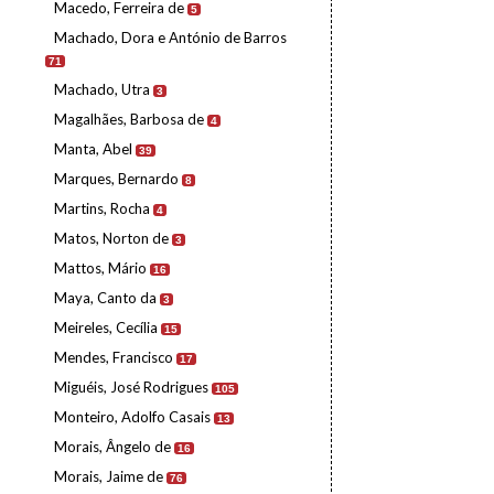
Macedo, Ferreira de
5
Machado, Dora e António de Barros
71
Machado, Utra
3
Magalhães, Barbosa de
4
Manta, Abel
39
Marques, Bernardo
8
Martins, Rocha
4
Matos, Norton de
3
Mattos, Mário
16
Maya, Canto da
3
Meireles, Cecília
15
Mendes, Francisco
17
Miguéis, José Rodrigues
105
Monteiro, Adolfo Casais
13
Morais, Ângelo de
16
Morais, Jaime de
76