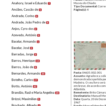
Anahory, Israel e Eduardo
Museu do Chiado
7
Tipo Documental:
Corre
Anciães, Cascão de
Página(s):
4
5
Andrade, Corino
4
Andrade, João Pedro de
9
Anjos, Cyro dos
2
Azevedo, António
3
Bacelar, Armando
1
Bacelar, José
2
Barradas, Jorge
3
Barros, Henrique
10
Barros, João de
8
Pasta:
04635.002.001
Bernardes, Armando
30
Assunto:
Agradece a sol
demonstrada à partida par
Botelho, Carlos
27
Madeira. O seu livro será
em breve, de acordo com 
Botto, António
42
Atlântida.
Brandão, Raúl e Maria Angelina
Remetente:
Brito Câmar
28
Destinatário:
Manuel Me
Brézol, Maximilien
Data:
Quarta, 20 de Dez
5
1967
Brochado, Alfredo
Fundo:
Manuel Mendes/
4