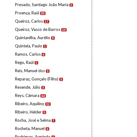
Presado, Santiago João Maria
2
Proença, Raúl
95
Queiroz, Carlos
17
Queiroz, Vasco de Barros
10
Quintanilha, Aurélio
9
Quintela, Paulo
1
Ramos, Carlos
4
Rego, Raúl
1
Reis, Manuel dos
3
Reparaz, Gonçalo (Filho)
3
Resende, Júlio
3
Reys, Câmara
44
Ribeiro, Aquilino
22
Ribeiro, Helder
5
Rocha, José e Selma
7
Rocheta, Manuel
4
Rodrigues, Armindo