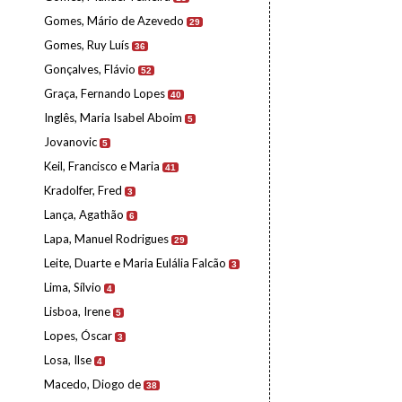
Gomes, Mário de Azevedo
29
Gomes, Ruy Luís
36
Gonçalves, Flávio
52
Graça, Fernando Lopes
40
Inglês, Maria Isabel Aboim
5
Jovanovic
5
Keil, Francisco e Maria
41
Kradolfer, Fred
3
Lança, Agathão
6
Lapa, Manuel Rodrigues
29
Leite, Duarte e Maria Eulália Falcão
3
Lima, Sílvio
4
Lisboa, Irene
5
Lopes, Óscar
3
Losa, Ilse
4
Macedo, Diogo de
38