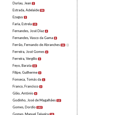
Duriau, Jean
2
Estrada, Adelaide
58
Ezaguy
3
Faria, Estrela
19
Fernandes, José Díaz
4
Fernandes, Vasco da Gama
8
Ferrão, Fernando de Abranches
34
I
Ferreira, José Gomes
4
Ferreira, Vergílio
3
Feyo, Barata
32
Filipe, Guilherme
3
Fonseca, Tomás da
1
Franco, Francisco
3
Gião, António
4
Godinho, José de Magalhães
12
Gomes, Dordio
182
Gomes, Manuel Teixeira
18