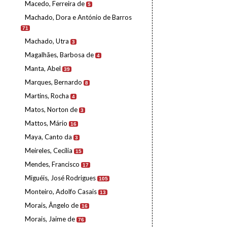
Macedo, Ferreira de
5
Machado, Dora e António de Barros
71
Machado, Utra
3
Magalhães, Barbosa de
4
Manta, Abel
39
Marques, Bernardo
8
Martins, Rocha
4
Matos, Norton de
3
Mattos, Mário
16
Maya, Canto da
3
Meireles, Cecília
15
Mendes, Francisco
17
Miguéis, José Rodrigues
105
Monteiro, Adolfo Casais
13
Morais, Ângelo de
16
Morais, Jaime de
76