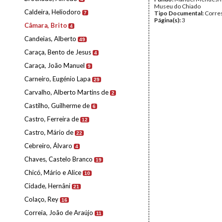
Museu do Chiado
Caldeira, Heliodoro
Tipo Documental:
Corre
7
Página(s):
3
Câmara, Brito
4
Candeias, Alberto
49
Caraça, Bento de Jesus
4
Caraça, João Manuel
9
Carneiro, Eugénio Lapa
29
Carvalho, Alberto Martins de
2
Castilho, Guilherme de
6
Castro, Ferreira de
12
Castro, Mário de
22
Cebreiro, Álvaro
4
Chaves, Castelo Branco
19
Chicó, Mário e Alice
10
Cidade, Hernâni
21
Colaço, Rey
16
Correia, João de Araújo
11