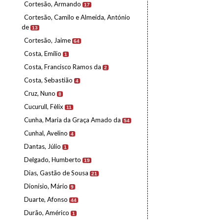
Cortesão, Armando
17
Cortesão, Camilo e Almeida, António
de
13
Cortesão, Jaime
64
Costa, Emílio
1
Costa, Francisco Ramos da
2
Costa, Sebastião
4
Cruz, Nuno
8
Cucurull, Fèlix
11
Cunha, Maria da Graça Amado da
54
Cunhal, Avelino
4
Dantas, Júlio
1
Delgado, Humberto
19
Dias, Gastão de Sousa
21
Dionísio, Mário
9
Duarte, Afonso
44
Durão, Américo
1