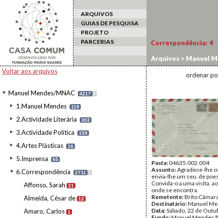
ARQUIVOS
GUIAS DE PESQUISA
PROJETO
PARCERIAS
Correspondência:
4
Arquivos
>
Manuel M
Voltar aos arquivos
ordenar po
Manuel Mendes/MNAC
4217
I
1.Manuel Mendes
119
2.Actividade Literária
302
3.Actividade Política
159
4.Artes Plásticas
16
5.Imprensa
65
Pasta:
04635.002.004
Assunto:
Agradece-lhe os
6.Correspondência
2711
I
envia-lhe um seu, de poes
Convida-o a uma visita, a
Affonso, Sarah
21
onde se encontra.
Remetente:
Brito Câmar
Almeida, César de
12
Destinatário:
Manuel Me
Data:
Sábado, 22 de Outu
Amaro, Carlos
1
Fundo:
Manuel Mendes/