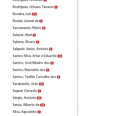
1
Rodrigues, Urbano Tavares
5
Roseira, Luís
33
Roulet, Leonel de
2
Sacramento, Mário
8
Salazar, Abel
5
Salema, Álvaro
2
Salgado Júnior, António
5
Santos Silva, Artur e Eduardo
26
Santos, José Ribeiro dos
4
Santos, Reynaldo dos
3
Santos, Teófilo Carvalho dos
8
Sarabando, João
20
Seguel, Gerardo
2
Sérgio, António
28
Serpa, Alberto de
38
Silva, Agostinho
2