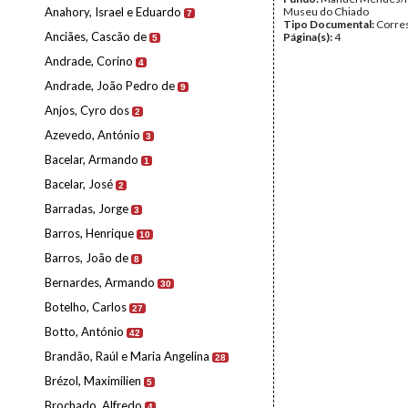
Anahory, Israel e Eduardo
Museu do Chiado
7
Tipo Documental:
Corre
Anciães, Cascão de
Página(s):
4
5
Andrade, Corino
4
Andrade, João Pedro de
9
Anjos, Cyro dos
2
Azevedo, António
3
Bacelar, Armando
1
Bacelar, José
2
Barradas, Jorge
3
Barros, Henrique
10
Barros, João de
8
Bernardes, Armando
30
Botelho, Carlos
27
Botto, António
42
Brandão, Raúl e Maria Angelina
28
Brézol, Maximilien
5
Brochado, Alfredo
4