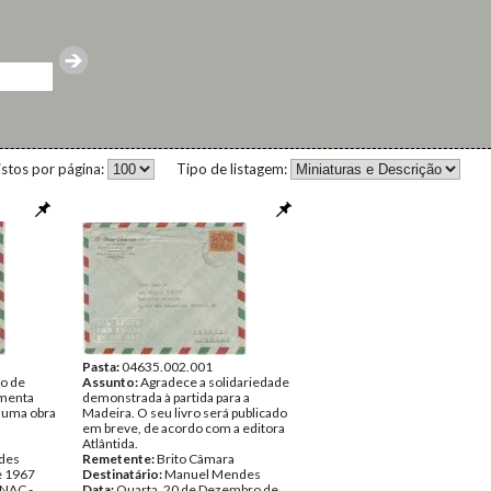
istos por página:
Tipo de listagem:
Pasta:
04635.002.001
do de
Assunto:
Agradece a solidariedade
omenta
demonstrada à partida para a
o uma obra
Madeira. O seu livro será publicado
em breve, de acordo com a editora
Atlântida.
des
Remetente:
Brito Câmara
e 1967
Destinatário:
Manuel Mendes
NAC -
Data:
Quarta, 20 de Dezembro de