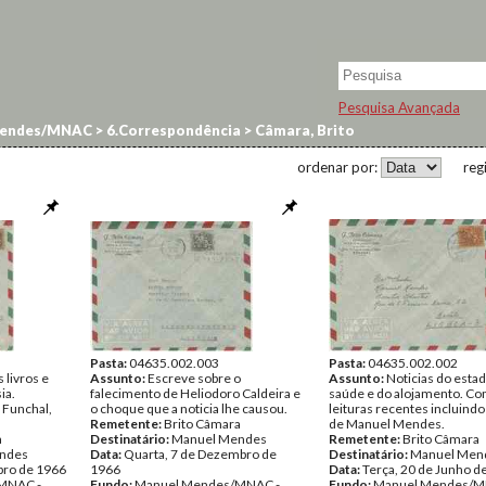
Pesquisa Avançada
endes/MNAC
>
6.Correspondência
>
Câmara, Brito
ordenar por:
reg
Pasta:
04635.002.003
Pasta:
04635.002.002
 livros e
Assunto:
Escreve sobre o
Assunto:
Noticias do esta
ia.
falecimento de Heliodoro Caldeira e
saúde e do alojamento. C
o Funchal,
o choque que a noticia lhe causou.
leituras recentes incluind
Remetente:
Brito Câmara
de Manuel Mendes.
a
Destinatário:
Manuel Mendes
Remetente:
Brito Câmara
ndes
Data:
Quarta, 7 de Dezembro de
Destinatário:
Manuel Men
bro de 1966
1966
Data:
Terça, 20 de Junho d
MNAC -
Fundo:
Manuel Mendes/MNAC -
Fundo:
Manuel Mendes/M