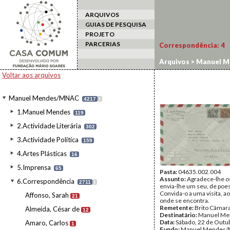
ARQUIVOS
GUIAS DE PESQUISA
PROJETO
PARCERIAS
Correspondência:
4
Arquivos
>
Manuel M
Voltar aos arquivos
Manuel Mendes/MNAC
4217
I
1.Manuel Mendes
119
2.Actividade Literária
302
3.Actividade Política
159
4.Artes Plásticas
16
5.Imprensa
65
Pasta:
04635.002.004
Assunto:
Agradece-lhe os
6.Correspondência
2711
I
envia-lhe um seu, de poes
Convida-o a uma visita, a
Affonso, Sarah
21
onde se encontra.
Remetente:
Brito Câmar
Almeida, César de
12
Destinatário:
Manuel Me
Data:
Sábado, 22 de Outu
Amaro, Carlos
1
Fundo:
Manuel Mendes/