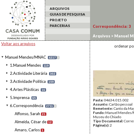
ARQUIVOS
GUIAS DE PESQUISA
PROJETO
PARCERIAS
Correspondência:
3
Arquivos
>
Manuel M
Voltar aos arquivos
ordenar po
Manuel Mendes/MNAC
4217
I
1.Manuel Mendes
119
2.Actividade Literária
302
3.Actividade Política
159
4.Artes Plásticas
16
5.Imprensa
65
Pasta:
04634.015.002
Assunto:
Cartão pessoal
6.Correspondência
2711
I
Remetente:
Canto da Ma
Fundo:
Manuel Mendes/
Affonso, Sarah
21
Museu do Chiado
Tipo Documental:
Corre
Almeida, César de
12
Página(s):
2
Amaro, Carlos
1