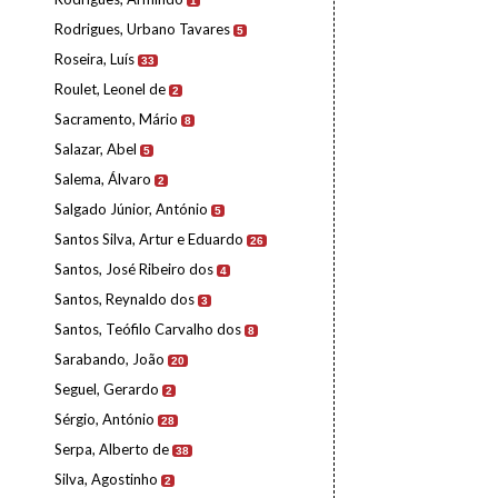
1
Rodrigues, Urbano Tavares
5
Roseira, Luís
33
Roulet, Leonel de
2
Sacramento, Mário
8
Salazar, Abel
5
Salema, Álvaro
2
Salgado Júnior, António
5
Santos Silva, Artur e Eduardo
26
Santos, José Ribeiro dos
4
Santos, Reynaldo dos
3
Santos, Teófilo Carvalho dos
8
Sarabando, João
20
Seguel, Gerardo
2
Sérgio, António
28
Serpa, Alberto de
38
Silva, Agostinho
2