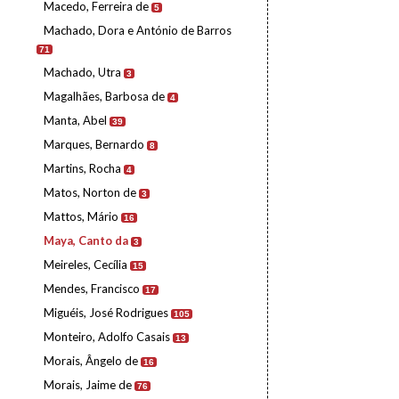
Macedo, Ferreira de
5
Machado, Dora e António de Barros
71
Machado, Utra
3
Magalhães, Barbosa de
4
Manta, Abel
39
Marques, Bernardo
8
Martins, Rocha
4
Matos, Norton de
3
Mattos, Mário
16
Maya, Canto da
3
Meireles, Cecília
15
Mendes, Francisco
17
Miguéis, José Rodrigues
105
Monteiro, Adolfo Casais
13
Morais, Ângelo de
16
Morais, Jaime de
76