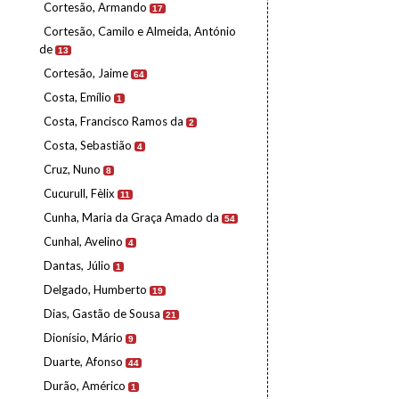
Cortesão, Armando
17
Cortesão, Camilo e Almeida, António
de
13
Cortesão, Jaime
64
Costa, Emílio
1
Costa, Francisco Ramos da
2
Costa, Sebastião
4
Cruz, Nuno
8
Cucurull, Fèlix
11
Cunha, Maria da Graça Amado da
54
Cunhal, Avelino
4
Dantas, Júlio
1
Delgado, Humberto
19
Dias, Gastão de Sousa
21
Dionísio, Mário
9
Duarte, Afonso
44
Durão, Américo
1