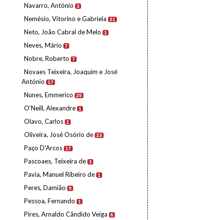
Navarro, António
3
Nemésio, Vitorino e Gabriela
21
Neto, João Cabral de Melo
1
Neves, Mário
7
Nobre, Roberto
7
Novaes Teixeira, Joaquim e José
António
17
Nunes, Emmerico
25
O'Neill, Alexandre
1
Olavo, Carlos
2
Oliveira, José Osório de
23
Paço D'Arcos
17
Pascoaes, Teixeira de
3
Pavia, Manuel Ribeiro de
1
Peres, Damião
9
Pessoa, Fernando
1
Pires, Arnaldo Cândido Veiga
6