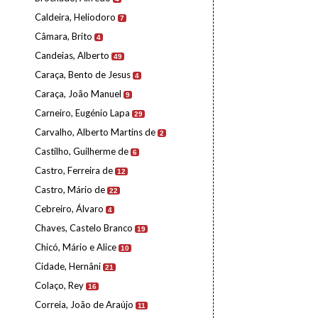
Caldeira, Heliodoro
7
Câmara, Brito
4
Candeias, Alberto
49
Caraça, Bento de Jesus
4
Caraça, João Manuel
9
Carneiro, Eugénio Lapa
29
Carvalho, Alberto Martins de
2
Castilho, Guilherme de
6
Castro, Ferreira de
12
Castro, Mário de
22
Cebreiro, Álvaro
4
Chaves, Castelo Branco
19
Chicó, Mário e Alice
10
Cidade, Hernâni
21
Colaço, Rey
16
Correia, João de Araújo
11