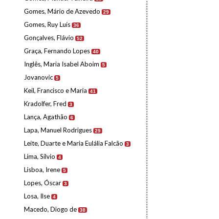
Gomes, Mário de Azevedo
29
Gomes, Ruy Luís
36
Gonçalves, Flávio
52
Graça, Fernando Lopes
40
Inglês, Maria Isabel Aboim
5
Jovanovic
5
Keil, Francisco e Maria
41
Kradolfer, Fred
3
Lança, Agathão
6
Lapa, Manuel Rodrigues
29
Leite, Duarte e Maria Eulália Falcão
3
Lima, Sílvio
4
Lisboa, Irene
5
Lopes, Óscar
3
Losa, Ilse
4
Macedo, Diogo de
38