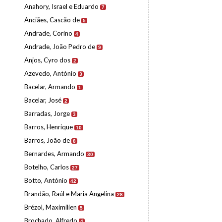
Anahory, Israel e Eduardo
7
Anciães, Cascão de
5
Andrade, Corino
4
Andrade, João Pedro de
9
Anjos, Cyro dos
2
Azevedo, António
3
Bacelar, Armando
1
Bacelar, José
2
Barradas, Jorge
3
Barros, Henrique
10
Barros, João de
8
Bernardes, Armando
30
Botelho, Carlos
27
Botto, António
42
Brandão, Raúl e Maria Angelina
28
Brézol, Maximilien
5
Brochado, Alfredo
4