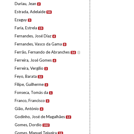
Duriau, Jean
2
Estrada, Adelaide
58
Ezaguy
3
Faria, Estrela
19
Fernandes, José Díaz
4
Fernandes, Vasco da Gama
8
Ferrão, Fernando de Abranches
34
I
Ferreira, José Gomes
4
Ferreira, Vergílio
3
Feyo, Barata
32
Filipe, Guilherme
3
Fonseca, Tomás da
1
Franco, Francisco
3
Gião, António
4
Godinho, José de Magalhães
12
Gomes, Dordio
182
Gomes, Manuel Teixeira
18