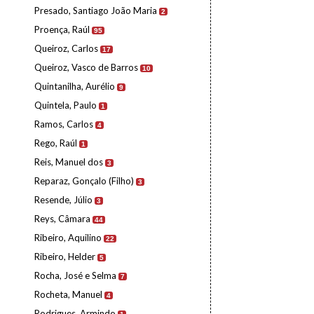
Presado, Santiago João Maria
2
Proença, Raúl
95
Queiroz, Carlos
17
Queiroz, Vasco de Barros
10
Quintanilha, Aurélio
9
Quintela, Paulo
1
Ramos, Carlos
4
Rego, Raúl
1
Reis, Manuel dos
3
Reparaz, Gonçalo (Filho)
3
Resende, Júlio
3
Reys, Câmara
44
Ribeiro, Aquilino
22
Ribeiro, Helder
5
Rocha, José e Selma
7
Rocheta, Manuel
4
Rodrigues, Armindo