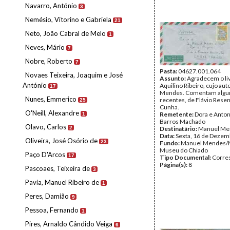
Navarro, António
3
Nemésio, Vitorino e Gabriela
21
Neto, João Cabral de Melo
1
Neves, Mário
7
Nobre, Roberto
7
Pasta:
04627.001.064
Novaes Teixeira, Joaquim e José
Assunto:
Agradecem o li
António
Aquilino Ribeiro, cujo au
17
Mendes. Comentam algum
Nunes, Emmerico
recentes, de Flávio Rese
25
Cunha.
O'Neill, Alexandre
Remetente:
Dora e Anton
1
Barros Machado
Olavo, Carlos
2
Destinatário:
Manuel Me
Data:
Sexta, 16 de Dezem
Oliveira, José Osório de
23
Fundo:
Manuel Mendes/
Museu do Chiado
Paço D'Arcos
17
Tipo Documental:
Corre
Página(s):
8
Pascoaes, Teixeira de
3
Pavia, Manuel Ribeiro de
1
Peres, Damião
9
Pessoa, Fernando
1
Pires, Arnaldo Cândido Veiga
6