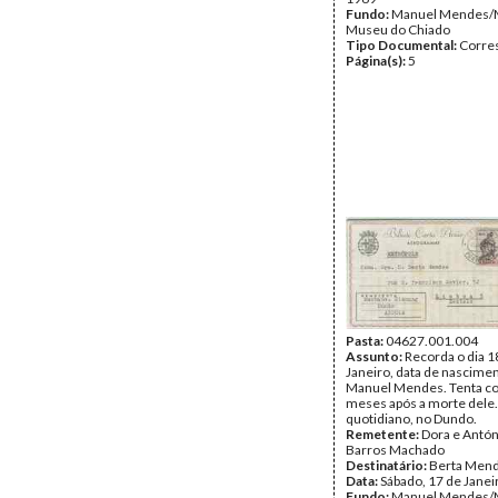
Fundo:
Manuel Mendes/
Museu do Chiado
Tipo Documental:
Corre
Página(s):
5
Pasta:
04627.001.004
Assunto:
Recorda o dia 1
Janeiro, data de nascime
Manuel Mendes. Tenta con
meses após a morte dele.
quotidiano, no Dundo.
Remetente:
Dora e Antón
Barros Machado
Destinatário:
Berta Men
Data:
Sábado, 17 de Janei
Fundo:
Manuel Mendes/