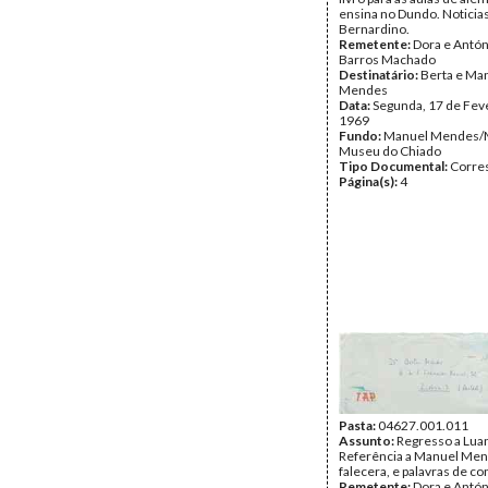
ensina no Dundo. Noticia
Bernardino.
Remetente:
Dora e Antón
Barros Machado
Destinatário:
Berta e Ma
Mendes
Data:
Segunda, 17 de Fev
1969
Fundo:
Manuel Mendes/
Museu do Chiado
Tipo Documental:
Corre
Página(s):
4
Pasta:
04627.001.011
Assunto:
Regresso a Lua
Referência a Manuel Men
falecera, e palavras de co
Remetente:
Dora e Antón