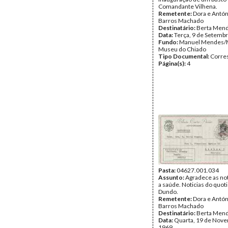
Comandante Vilhena.
Remetente:
Dora e Antón
Barros Machado
Destinatário:
Berta Men
Data:
Terça, 9 de Setemb
Fundo:
Manuel Mendes/
Museu do Chiado
Tipo Documental:
Corre
Página(s):
4
Pasta:
04627.001.034
Assunto:
Agradece as not
a saúde. Noticias do quot
Dundo.
Remetente:
Dora e Antón
Barros Machado
Destinatário:
Berta Men
Data:
Quarta, 19 de Nov
1969