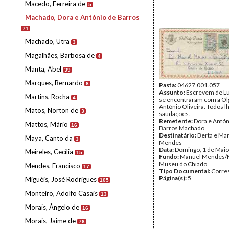
Macedo, Ferreira de
5
Machado, Dora e António de Barros
71
Machado, Utra
3
Magalhães, Barbosa de
4
Manta, Abel
39
Marques, Bernardo
8
Pasta:
04627.001.057
Assunto:
Escrevem de L
Martins, Rocha
4
se encontraram com a Ol
António Oliveira. Todos 
Matos, Norton de
3
saudações.
Remetente:
Dora e Antón
Mattos, Mário
16
Barros Machado
Destinatário:
Berta e Ma
Maya, Canto da
3
Mendes
Data:
Domingo, 1 de Maio
Meireles, Cecília
15
Fundo:
Manuel Mendes/
Museu do Chiado
Mendes, Francisco
17
Tipo Documental:
Corre
Página(s):
5
Miguéis, José Rodrigues
105
Monteiro, Adolfo Casais
13
Morais, Ângelo de
16
Morais, Jaime de
76