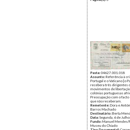
Pasta:
04627.001.018
Assunto:
Referência à cr
Portugal e o Vaticano [o P
recebera três dirigentes 
movimentos de libertação
colónias portuguesas afri
Preocupação com o facto 
que não receberam.
Remetente:
Dora e Antón
Barros Machado
Destinatário:
Berta Men
Data:
Segunda, 6 de Julh
Fundo:
Manuel Mendes/
Museu do Chiado
Tipo Documental:
Corre