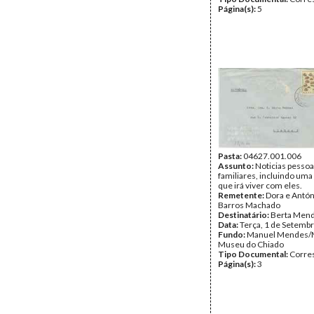
Página(s):
5
Pasta:
04627.001.006
Assunto:
Noticias pessoa
familiares, incluindo uma
que irá viver com eles.
Remetente:
Dora e Antón
Barros Machado
Destinatário:
Berta Men
Data:
Terça, 1 de Setemb
Fundo:
Manuel Mendes/
Museu do Chiado
Tipo Documental:
Corre
Página(s):
3