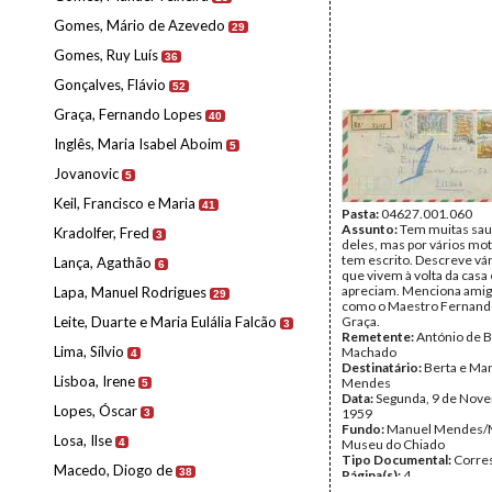
Gomes, Mário de Azevedo
29
Gomes, Ruy Luís
36
Gonçalves, Flávio
52
Graça, Fernando Lopes
40
Inglês, Maria Isabel Aboim
5
Jovanovic
5
Keil, Francisco e Maria
41
Pasta:
04627.001.060
Assunto:
Tem muitas sa
Kradolfer, Fred
3
deles, mas por vários mo
tem escrito. Descreve vá
Lança, Agathão
6
que vivem à volta da casa
apreciam. Menciona ami
Lapa, Manuel Rodrigues
29
como o Maestro Fernand
Leite, Duarte e Maria Eulália Falcão
Graça.
3
Remetente:
António de 
Lima, Sílvio
Machado
4
Destinatário:
Berta e Ma
Lisboa, Irene
Mendes
5
Data:
Segunda, 9 de Nov
Lopes, Óscar
1959
3
Fundo:
Manuel Mendes/
Losa, Ilse
4
Museu do Chiado
Tipo Documental:
Corre
Macedo, Diogo de
38
Página(s):
4