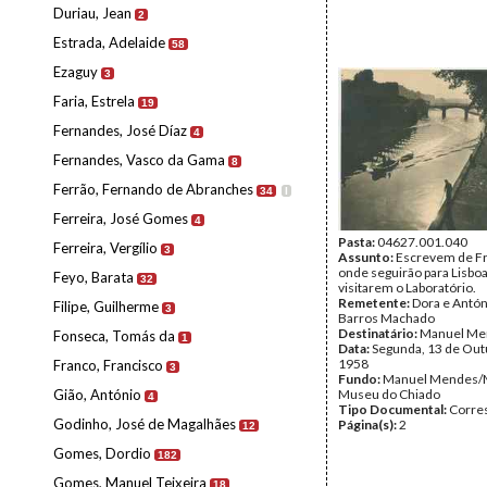
Duriau, Jean
2
Estrada, Adelaide
58
Ezaguy
3
Faria, Estrela
19
Fernandes, José Díaz
4
Fernandes, Vasco da Gama
8
Ferrão, Fernando de Abranches
34
I
Ferreira, José Gomes
4
Pasta:
04627.001.040
Ferreira, Vergílio
3
Assunto:
Escrevem de Fr
onde seguirão para Lisboa
Feyo, Barata
32
visitarem o Laboratório.
Remetente:
Dora e Antón
Filipe, Guilherme
3
Barros Machado
Destinatário:
Manuel Me
Fonseca, Tomás da
1
Data:
Segunda, 13 de Out
1958
Franco, Francisco
3
Fundo:
Manuel Mendes/
Gião, António
Museu do Chiado
4
Tipo Documental:
Corre
Godinho, José de Magalhães
Página(s):
2
12
Gomes, Dordio
182
Gomes, Manuel Teixeira
18