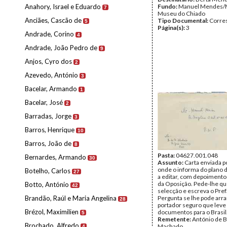
Anahory, Israel e Eduardo
Fundo:
Manuel Mendes/
7
Museu do Chiado
Anciães, Cascão de
Tipo Documental:
Corre
5
Página(s):
3
Andrade, Corino
4
Andrade, João Pedro de
9
Anjos, Cyro dos
2
Azevedo, António
3
Bacelar, Armando
1
Bacelar, José
2
Barradas, Jorge
3
Barros, Henrique
10
Barros, João de
8
Pasta:
04627.001.048
Bernardes, Armando
30
Assunto:
Carta enviada p
onde o informa do plano d
Botelho, Carlos
27
a editar, com depoimentos
da Oposição. Pede-lhe que
Botto, António
42
selecção e escreva o Pref
Brandão, Raúl e Maria Angelina
Pergunta se lhe pode arra
28
portador seguro que leve
Brézol, Maximilien
documentos para o Brasil
5
Remetente:
António de 
Brochado, Alfredo
Machado
4