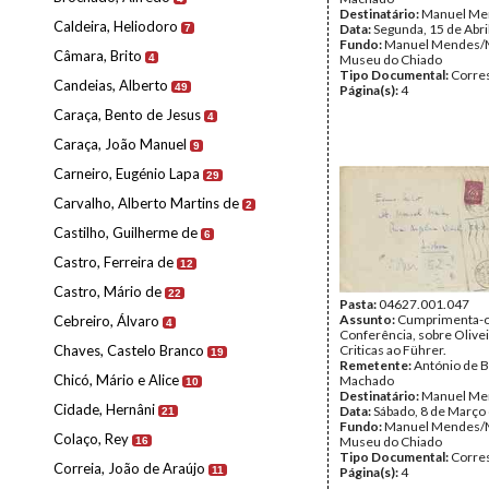
Destinatário:
Manuel Me
Caldeira, Heliodoro
Data:
Segunda, 15 de Abri
7
Fundo:
Manuel Mendes/
Câmara, Brito
4
Museu do Chiado
Tipo Documental:
Corre
Candeias, Alberto
49
Página(s):
4
Caraça, Bento de Jesus
4
Caraça, João Manuel
9
Carneiro, Eugénio Lapa
29
Carvalho, Alberto Martins de
2
Castilho, Guilherme de
6
Castro, Ferreira de
12
Castro, Mário de
22
Pasta:
04627.001.047
Assunto:
Cumprimenta-o
Cebreiro, Álvaro
4
Conferência, sobre Olivei
Chaves, Castelo Branco
Criticas ao Führer.
19
Remetente:
António de 
Chicó, Mário e Alice
Machado
10
Destinatário:
Manuel Me
Cidade, Hernâni
Data:
Sábado, 8 de Março
21
Fundo:
Manuel Mendes/
Colaço, Rey
Museu do Chiado
16
Tipo Documental:
Corre
Correia, João de Araújo
11
Página(s):
4