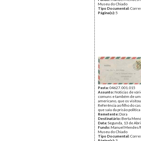
Museu do Chiado
Tipo Documental:
Corre
Página(s):
5
Pasta:
04627.001.015
Assunto:
Noticias de vár
comuns e também de um 
americano, que os visito
Referência ao filho do ca
que saiu da prisão politic
Remetente:
Dora
Destinatário:
Berta Men
Data:
Segunda, 13 de Abri
Fundo:
Manuel Mendes/
Museu do Chiado
Tipo Documental:
Corre
Página(s):
3