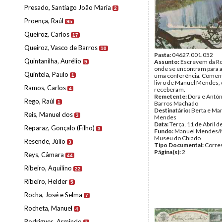
Presado, Santiago João Maria
2
Proença, Raúl
95
Queiroz, Carlos
17
Queiroz, Vasco de Barros
10
Pasta:
04627.001.052
Quintanilha, Aurélio
Assunto:
Escrevem da Ro
9
onde se encontram para as
Quintela, Paulo
uma conferência. Come
1
livro de Manuel Mendes,
Ramos, Carlos
4
receberam.
Remetente:
Dora e Antón
Rego, Raúl
1
Barros Machado
Destinatário:
Berta e Ma
Reis, Manuel dos
3
Mendes
Data:
Terça, 11 de Abril 
Reparaz, Gonçalo (Filho)
3
Fundo:
Manuel Mendes/
Museu do Chiado
Resende, Júlio
3
Tipo Documental:
Corre
Página(s):
2
Reys, Câmara
44
Ribeiro, Aquilino
22
Ribeiro, Helder
5
Rocha, José e Selma
7
Rocheta, Manuel
4
Rodrigues, Armindo