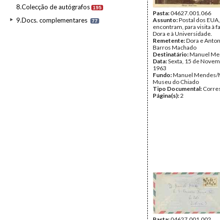
8.Colecção de autógrafos
195
Pasta:
04627.001.066
9.Docs. complementares
Assunto:
Postal dos EUA
77
encontram, para visita à f
Dora e à Universidade.
Remetente:
Dora e Anton
Barros Machado
Destinatário:
Manuel Me
Data:
Sexta, 15 de Novem
1963
Fundo:
Manuel Mendes/
Museu do Chiado
Tipo Documental:
Corre
Página(s):
2
Pasta:
04627.001.002