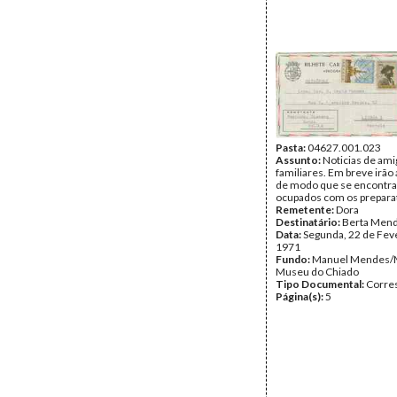
Pasta:
04627.001.023
Assunto:
Noticias de ami
familiares. Em breve irão 
de modo que se encontr
ocupados com os preparat
Remetente:
Dora
Destinatário:
Berta Men
Data:
Segunda, 22 de Fev
1971
Fundo:
Manuel Mendes/
Museu do Chiado
Tipo Documental:
Corre
Página(s):
5