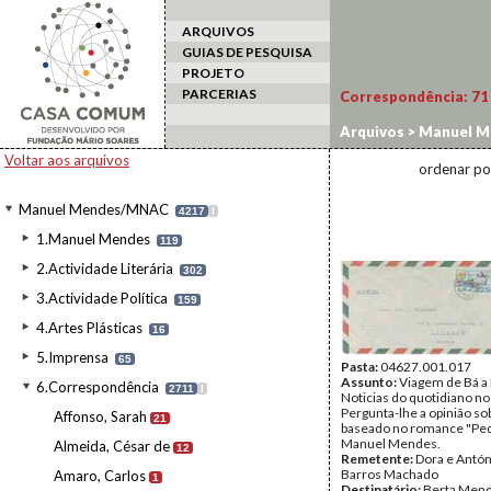
ARQUIVOS
GUIAS DE PESQUISA
PROJETO
PARCERIAS
Correspondência:
71
Arquivos
>
Manuel M
Voltar aos arquivos
ordenar po
Manuel Mendes/MNAC
4217
I
1.Manuel Mendes
119
2.Actividade Literária
302
3.Actividade Política
159
4.Artes Plásticas
16
5.Imprensa
65
Pasta:
04627.001.017
Assunto:
Viagem de Bá a
6.Correspondência
2711
I
Noticias do quotidiano n
Pergunta-lhe a opinião sob
Affonso, Sarah
21
baseado no romance "Ped
Manuel Mendes.
Almeida, César de
12
Remetente:
Dora e Antón
Barros Machado
Amaro, Carlos
1
Destinatário:
Berta Men