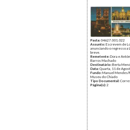
Pasta:
04627.001.022
Assunto:
Escrevem de L
anunciando o regresso a 
breve.
Remetente:
Dora e Antón
Barros Machado
Destinatário:
Berta Men
Data:
Quarta, 11 de Agos
Fundo:
Manuel Mendes/
Museu do Chiado
Tipo Documental:
Corre
Página(s):
2