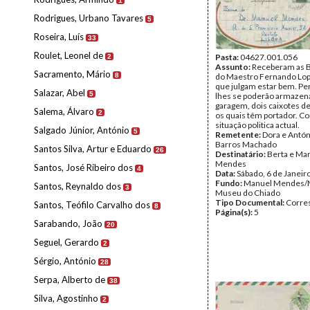
1
Rodrigues, Urbano Tavares
5
Roseira, Luís
33
Roulet, Leonel de
Pasta:
04627.001.056
2
Assunto:
Receberam as B
Sacramento, Mário
8
do Maestro Fernando Lop
que julgam estar bem. P
Salazar, Abel
5
lhes se poderão armazen
garagem, dois caixotes de 
Salema, Álvaro
2
os quais têm portador. 
situação politica actual.
Salgado Júnior, António
5
Remetente:
Dora e Antón
Barros Machado
Santos Silva, Artur e Eduardo
26
Destinatário:
Berta e Ma
Mendes
Santos, José Ribeiro dos
4
Data:
Sábado, 6 de Janeir
Fundo:
Manuel Mendes/
Santos, Reynaldo dos
3
Museu do Chiado
Tipo Documental:
Corre
Santos, Teófilo Carvalho dos
8
Página(s):
5
Sarabando, João
20
Seguel, Gerardo
2
Sérgio, António
28
Serpa, Alberto de
38
Silva, Agostinho
2