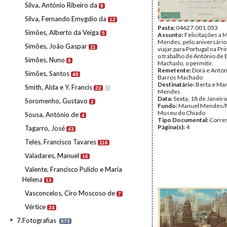
Silva, António Ribeiro da
9
Silva, Fernando Emygdio da
12
Pasta:
04627.001.053
Simões, Alberto da Veiga
5
Assunto:
Felicitações a 
Mendes, pelo aniversári
Simões, João Gaspar
11
viajar para Portugal na Pr
o trabalho de António de 
Simões, Nuno
8
Machado, o permitir.
Remetente:
Dora e Antón
Simões, Santos
40
Barros Machado
Destinatário:
Berta e Ma
Smith, Alda e Y. Francis
22
I
Mendes
Data:
Sexta, 18 de Janeir
Soromenho, Gustavo
2
Fundo:
Manuel Mendes/
Museu do Chiado
Sousa, António de
4
Tipo Documental:
Corre
Página(s):
4
Tagarro, José
43
Teles, Francisco Tavares
116
Valadares, Manuel
16
Valente, Francisco Pulido e Maria
Helena
13
Vasconcelos, Ciro Moscoso de
7
Vértice
24
7.Fotografias
573