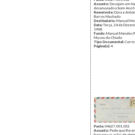
Assunto:
Desejam um Na
desanuviado e bom Ano 
Remetente:
Dora e Antón
Barros Machado
Destinatário:
Manuel Me
Data:
Terça, 24 de Dezem
1968
Fundo:
Manuel Mendes/
Museu do Chiado
Tipo Documental:
Corre
Página(s):
4
Pasta:
04627.001.032
Assunto:
Pede que lhe 
livro para as aulas de ale