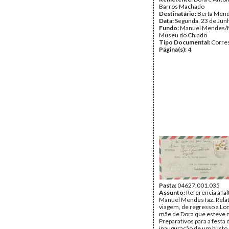
Barros Machado
Destinatário:
Berta Men
Data:
Segunda, 23 de Jun
Fundo:
Manuel Mendes/
Museu do Chiado
Tipo Documental:
Corre
Página(s):
4
Pasta:
04627.001.035
Assunto:
Referência à fal
Manuel Mendes faz. Rela
viagem, de regresso a Lo
mãe de Dora que esteve 
Preparativos para a festa 
inauguração de um busto