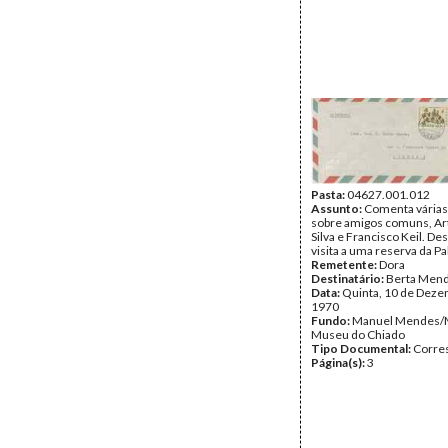
Pasta:
04627.001.012
Assunto:
Comenta várias 
sobre amigos comuns, Ar
Silva e Francisco Keil. De
visita a uma reserva da Pa
Remetente:
Dora
Destinatário:
Berta Men
Data:
Quinta, 10 de Deze
1970
Fundo:
Manuel Mendes/
Museu do Chiado
Tipo Documental:
Corre
Página(s):
3