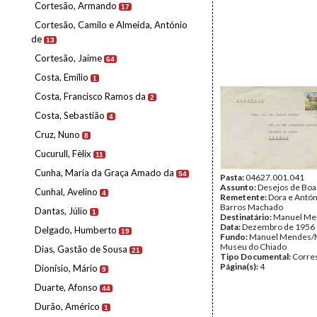
Cortesão, Armando
17
Cortesão, Camilo e Almeida, António
de
13
Cortesão, Jaime
64
Costa, Emílio
1
Costa, Francisco Ramos da
2
Costa, Sebastião
4
Cruz, Nuno
8
Cucurull, Fèlix
11
Cunha, Maria da Graça Amado da
54
Pasta:
04627.001.041
Assunto:
Desejos de Boa
Cunhal, Avelino
4
Remetente:
Dora e Antón
Barros Machado
Dantas, Júlio
1
Destinatário:
Manuel Me
Data:
Dezembro de 1956
Delgado, Humberto
19
Fundo:
Manuel Mendes/
Museu do Chiado
Dias, Gastão de Sousa
21
Tipo Documental:
Corre
Página(s):
4
Dionísio, Mário
9
Duarte, Afonso
44
Durão, Américo
1