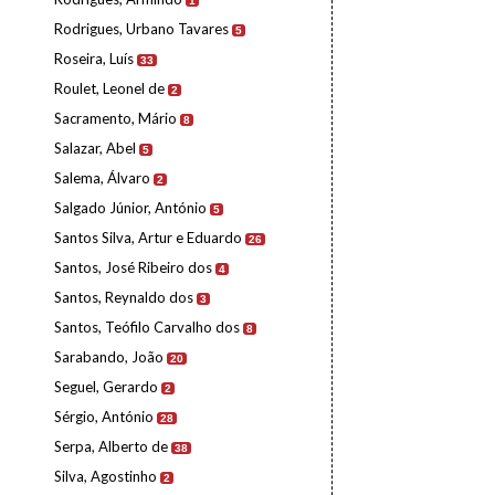
1
Rodrigues, Urbano Tavares
5
Roseira, Luís
33
Roulet, Leonel de
2
Sacramento, Mário
8
Salazar, Abel
5
Salema, Álvaro
2
Salgado Júnior, António
5
Santos Silva, Artur e Eduardo
26
Santos, José Ribeiro dos
4
Santos, Reynaldo dos
3
Santos, Teófilo Carvalho dos
8
Sarabando, João
20
Seguel, Gerardo
2
Sérgio, António
28
Serpa, Alberto de
38
Silva, Agostinho
2