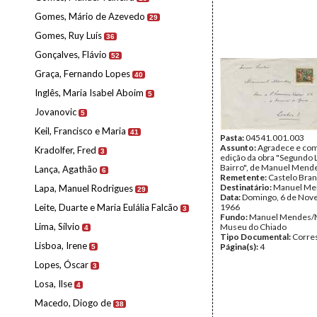
Gomes, Mário de Azevedo
29
Gomes, Ruy Luís
36
Gonçalves, Flávio
52
Graça, Fernando Lopes
40
Inglês, Maria Isabel Aboim
5
Jovanovic
5
Keil, Francisco e Maria
41
Pasta:
04541.001.003
Assunto:
Agradece e com
Kradolfer, Fred
3
edição da obra "Segundo 
Bairro", de Manuel Mend
Lança, Agathão
6
Remetente:
Castelo Bra
Destinatário:
Manuel Me
Lapa, Manuel Rodrigues
29
Data:
Domingo, 6 de Nov
Leite, Duarte e Maria Eulália Falcão
1966
3
Fundo:
Manuel Mendes/
Lima, Sílvio
Museu do Chiado
4
Tipo Documental:
Corre
Lisboa, Irene
Página(s):
4
5
Lopes, Óscar
3
Losa, Ilse
4
Macedo, Diogo de
38