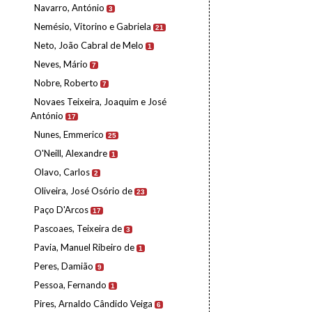
Navarro, António
3
Nemésio, Vitorino e Gabriela
21
Neto, João Cabral de Melo
1
Neves, Mário
7
Nobre, Roberto
7
Novaes Teixeira, Joaquim e José
António
17
Nunes, Emmerico
25
O'Neill, Alexandre
1
Olavo, Carlos
2
Oliveira, José Osório de
23
Paço D'Arcos
17
Pascoaes, Teixeira de
3
Pavia, Manuel Ribeiro de
1
Peres, Damião
9
Pessoa, Fernando
1
Pires, Arnaldo Cândido Veiga
6