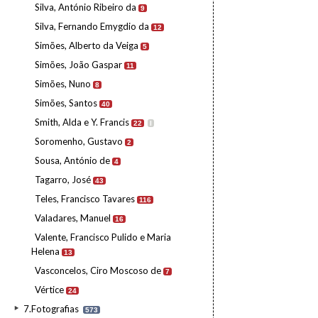
Silva, António Ribeiro da
9
Silva, Fernando Emygdio da
12
Simões, Alberto da Veiga
5
Simões, João Gaspar
11
Simões, Nuno
8
Simões, Santos
40
Smith, Alda e Y. Francis
22
I
Soromenho, Gustavo
2
Sousa, António de
4
Tagarro, José
43
Teles, Francisco Tavares
116
Valadares, Manuel
16
Valente, Francisco Pulido e Maria
Helena
13
Vasconcelos, Ciro Moscoso de
7
Vértice
24
7.Fotografias
573