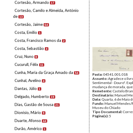
Cortesão, Armando
17
Cortesão, Camilo e Almeida, António
de
13
Cortesão, Jaime
64
Costa, Emílio
1
Costa, Francisco Ramos da
2
Costa, Sebastião
4
Cruz, Nuno
8
Cucurull, Fèlix
11
Cunha, Maria da Graça Amado da
54
Pasta:
04541.001.018
Assunto:
Agradece o livro
Cunhal, Avelino
4
Sentimental - Douro". Expl
mudança de morada, que
Dantas, Júlio
1
Remetente:
Castelo Bra
Destinatário:
Manuel Me
Delgado, Humberto
19
Data:
Quarta, 6 de Maio 
Fundo:
Manuel Mendes/
Dias, Gastão de Sousa
21
Museu do Chiado
Tipo Documental:
Corre
Dionísio, Mário
9
Página(s):
5
Duarte, Afonso
44
Durão, Américo
1