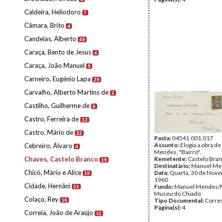
Caldeira, Heliodoro
7
Câmara, Brito
4
Candeias, Alberto
49
Caraça, Bento de Jesus
4
Caraça, João Manuel
9
Carneiro, Eugénio Lapa
29
Carvalho, Alberto Martins de
2
Castilho, Guilherme de
6
Castro, Ferreira de
12
Castro, Mário de
22
Pasta:
04541.001.017
Assunto:
Elogia a obra d
Cebreiro, Álvaro
4
Mendes, "Bairro".
Chaves, Castelo Branco
Remetente:
Castelo Bra
19
Destinatário:
Manuel Me
Chicó, Mário e Alice
Data:
Quarta, 30 de Nov
10
1960
Cidade, Hernâni
Fundo:
Manuel Mendes/
21
Museu do Chiado
Colaço, Rey
Tipo Documental:
Corre
16
Página(s):
4
Correia, João de Araújo
11