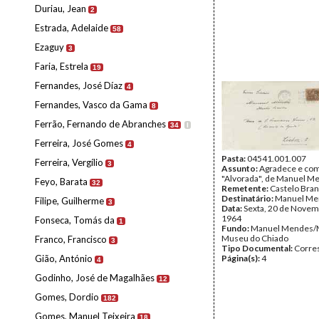
Duriau, Jean
2
Estrada, Adelaide
58
Ezaguy
3
Faria, Estrela
19
Fernandes, José Díaz
4
Fernandes, Vasco da Gama
8
Ferrão, Fernando de Abranches
34
I
Ferreira, José Gomes
4
Pasta:
04541.001.007
Ferreira, Vergílio
3
Assunto:
Agradece e com
"Alvorada", de Manuel M
Feyo, Barata
32
Remetente:
Castelo Bra
Destinatário:
Manuel Me
Filipe, Guilherme
3
Data:
Sexta, 20 de Novem
1964
Fonseca, Tomás da
1
Fundo:
Manuel Mendes/
Museu do Chiado
Franco, Francisco
3
Tipo Documental:
Corre
Gião, António
Página(s):
4
4
Godinho, José de Magalhães
12
Gomes, Dordio
182
Gomes, Manuel Teixeira
18