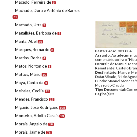
Macedo, Ferreira de
5
Machado, Dora e António de Barros
71
Machado, Utra
3
Magalhães, Barbosa de
4
Manta, Abel
39
Marques, Bernardo
8
Pasta:
04541.001.004
Assunto:
Agradecimento
Martins, Rocha
4
comentário ao livro "Hist
Natural", de Manuel Men
Matos, Norton de
3
Remetente:
Castelo Bra
Destinatário:
Manuel Me
Mattos, Mário
16
Data:
Sábado, 31 de Agos
Fundo:
Manuel Mendes/
Maya, Canto da
3
Museu do Chiado
Tipo Documental:
Corre
Meireles, Cecília
15
Página(s):
5
Mendes, Francisco
17
Miguéis, José Rodrigues
105
Monteiro, Adolfo Casais
13
Morais, Ângelo de
16
Morais, Jaime de
76