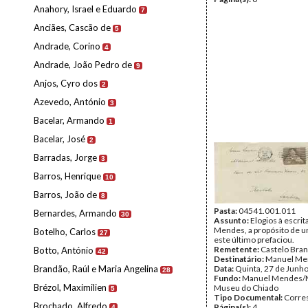
Anahory, Israel e Eduardo
7
Anciães, Cascão de
5
Andrade, Corino
4
Andrade, João Pedro de
9
Anjos, Cyro dos
2
Azevedo, António
3
Bacelar, Armando
1
Bacelar, José
2
Barradas, Jorge
3
Barros, Henrique
10
Barros, João de
8
Pasta:
04541.001.011
Bernardes, Armando
30
Assunto:
Elogios à escri
Mendes, a propósito de u
Botelho, Carlos
27
este último prefaciou.
Remetente:
Castelo Bra
Botto, António
42
Destinatário:
Manuel Me
Brandão, Raúl e Maria Angelina
Data:
Quinta, 27 de Junh
28
Fundo:
Manuel Mendes/
Brézol, Maximilien
Museu do Chiado
5
Tipo Documental:
Corre
Brochado, Alfredo
Página(s):
4
4