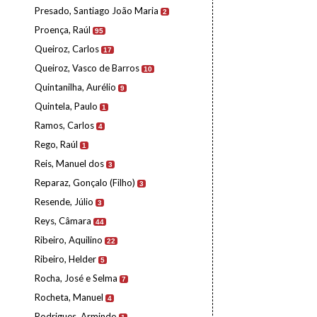
Presado, Santiago João Maria
2
Proença, Raúl
95
Queiroz, Carlos
17
Queiroz, Vasco de Barros
10
Quintanilha, Aurélio
9
Quintela, Paulo
1
Ramos, Carlos
4
Rego, Raúl
1
Reis, Manuel dos
3
Reparaz, Gonçalo (Filho)
3
Resende, Júlio
3
Reys, Câmara
44
Ribeiro, Aquilino
22
Ribeiro, Helder
5
Rocha, José e Selma
7
Rocheta, Manuel
4
Rodrigues, Armindo