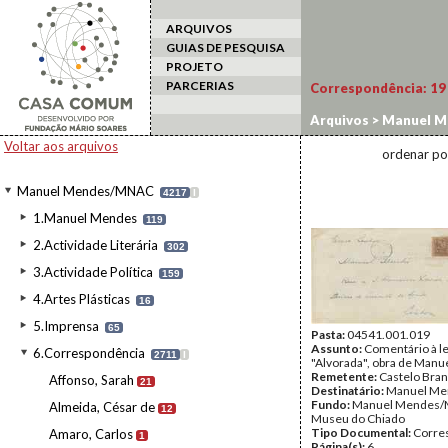
ARQUIVOS
GUIAS DE PESQUISA
PROJETO
PARCERIAS
Correspondência:
19
Arquivos
>
Manuel M
Voltar aos arquivos
ordenar po
Manuel Mendes/MNAC
4217
I
1.Manuel Mendes
119
2.Actividade Literária
302
3.Actividade Política
159
4.Artes Plásticas
16
5.Imprensa
65
Pasta:
04541.001.019
Assunto:
Comentário à le
6.Correspondência
2711
I
"Alvorada", obra de Manu
Remetente:
Castelo Bra
Affonso, Sarah
21
Destinatário:
Manuel Me
Fundo:
Manuel Mendes/
Almeida, César de
12
Museu do Chiado
Tipo Documental:
Corre
Amaro, Carlos
1
Página(s):
6