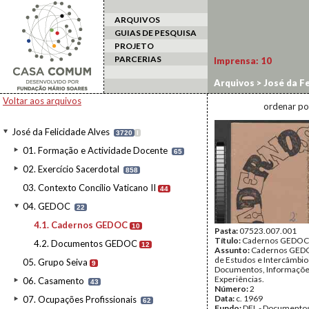
ARQUIVOS
GUIAS DE PESQUISA
PROJETO
PARCERIAS
Imprensa:
10
Arquivos
>
José da Fe
Voltar aos arquivos
ordenar po
José da Felicidade Alves
3720
I
01. Formação e Actividade Docente
65
02. Exercício Sacerdotal
858
03. Contexto Concílio Vaticano II
44
04. GEDOC
22
4.1. Cadernos GEDOC
10
Pasta:
07523.007.001
Título:
Cadernos GEDOC
4.2. Documentos GEDOC
12
Assunto:
Cadernos GEDO
de Estudos e Intercâmbio
05. Grupo Seiva
9
Documentos, Informaçõ
Experiências.
06. Casamento
43
Número:
2
Data:
c. 1969
07. Ocupações Profissionais
62
Fundo:
DFL - Documentos