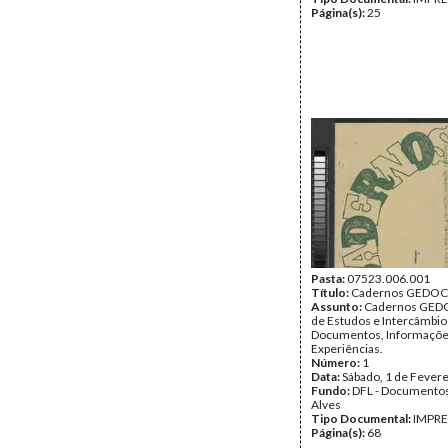
Página(s):
25
Pasta:
07523.006.001
Título:
Cadernos GEDOC
Assunto:
Cadernos GEDO
de Estudos e Intercâmbio
Documentos, Informaçõ
Experiências.
Número:
1
Data:
Sábado, 1 de Fever
Fundo:
DFL - Documentos
Alves
Tipo Documental:
IMPR
Página(s):
68