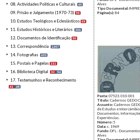
08. Actividades Políticas e Culturais
Alves
40
Tipo Documental:
IMPR
09. Prisão e Julgamento (1970-73)
Página(s):
84
59
10. Estudos Teológicos e Eclesiásticos
69
11. Estudos Históricos e Literários
366
12. Documentos de Identificação
50
13. Correspondência
1267
14. Fotografias
433
15. Postais e Pagelas
231
16. Biblioteca Digital
33
54
17. Testemunhos e Reconhecimento
41
48
Pasta:
07523.010.001
Título:
Cadernos GEDOC
Assunto:
Cadernos GEDO
de Estudos e Intercâmbio
Documentos, Informaçõ
Experiências.
Número:
5
Data:
c. 1969
Fundo:
DFL - Documentos
Alves
Tipo Documental:
IMPR