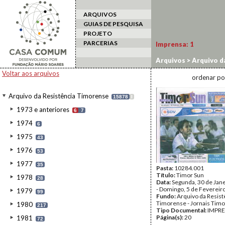
ARQUIVOS
GUIAS DE PESQUISA
PROJETO
PARCERIAS
Imprensa:
1
Arquivos
>
Arquivo d
Voltar aos arquivos
ordenar po
Arquivo da Resistência Timorense
15878
I
1973 e anteriores
6
7
1974
6
1975
43
1976
53
1977
35
Pasta:
10284.001
Título:
Timor Sun
1978
28
Data:
Segunda, 30 de Jan
- Domingo, 5 de Fevereir
1979
99
Fundo:
Arquivo da Resist
Timorense - Jornais Tim
1980
217
Tipo Documental:
IMPR
Página(s):
20
1981
72