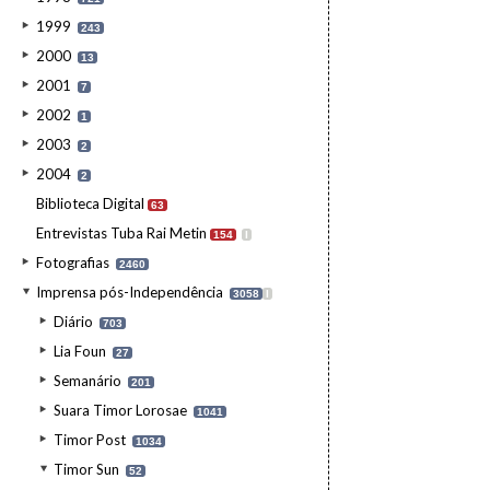
1999
243
2000
13
2001
7
2002
1
2003
2
2004
2
Biblioteca Digital
63
Entrevistas Tuba Rai Metin
154
I
Fotografias
2460
Imprensa pós-Independência
3058
I
Diário
703
Lia Foun
27
Semanário
201
Suara Timor Lorosae
1041
Timor Post
1034
Timor Sun
52