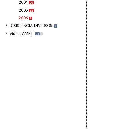
2004
20
2005
31
2006
1
RESISTÊNCIA-DIVERSOS
2
Videos AMRT
21
I