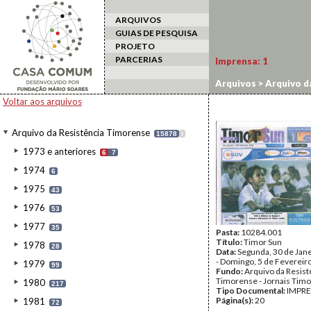
ARQUIVOS
GUIAS DE PESQUISA
PROJETO
PARCERIAS
Imprensa:
1
Arquivos
>
Arquivo d
Voltar aos arquivos
Arquivo da Resistência Timorense
15878
I
1973 e anteriores
6
7
1974
6
1975
43
1976
53
1977
35
Pasta:
10284.001
Título:
Timor Sun
1978
28
Data:
Segunda, 30 de Jan
- Domingo, 5 de Fevereir
1979
99
Fundo:
Arquivo da Resist
Timorense - Jornais Tim
1980
217
Tipo Documental:
IMPR
Página(s):
20
1981
72