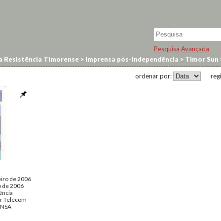
Pesquisa Avançada
a Resistência Timorense
>
Imprensa pós-Independência
>
Timor Sun
ordenar por:
reg
eiro de 2006
o de 2006
ência
or Telecom
ENSA